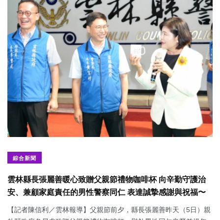
綜合新聞
雲林縣長張麗善暖心致贈父親節禮物咖啡杯 向辛勤守護治
安、兼顧家庭責任的男性警察同仁 表達誠摯感謝與祝福〜
【記者陳信利／雲林報導】父親節前夕，縣長張麗善昨天（5日）親