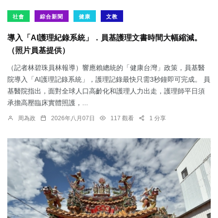
社會
綜合新聞
健康
文教
導入「AI護理紀錄系統」．員基護理文書時間大幅縮減。
（照片員基提供）
（記者林碧珠員林報導）響應賴總統的「健康台灣」政策，員基醫
院導入「AI護理記錄系統」，護理記錄最快只需3秒鐘即可完成。 員
基醫院指出，面對全球人口高齡化和護理人力出走，護理師平日須
承擔高壓臨床實體照護，...
周為政
2026年八月07日
117 觀看
1 分享