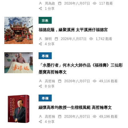
周為政
2026年八月07日
117 觀看
1 分享
宗教
福德庇蔭，緣聚溪洲 太平溪洲仔福德宮
陳明
2026年八月07日
1,742 觀看
4 分享
專欄
「水墨行者」何木火大師作品《福祿壽》三仙彩
墨寶高哲翰專文
高哲翰
2026年八月07日
49,116 觀看
8 分享
專欄
緬懷高希均教授一生楷模風範 高哲翰專文
高哲翰
2026年八月07日
49,196 觀看
4 分享