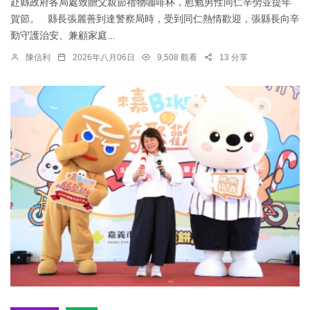
赴縣政府各局處致贈父親節禮物咖啡杯，慰勉男性同仁辛勞並提年
賀節。 縣長張麗善到達警察局時，受到同仁熱情歡迎，張縣長向辛
勤守護治安、兼顧家庭...
陳信利
2026年八月06日
9,508 觀看
13 分享