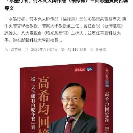
「水墨行者」何木火大師作品《福祿壽》三仙彩墨寶高哲翰
專文
「水墨行者」何木火大師作品《福祿壽》三仙彩墨寶高哲翰專文 前
中央警官學校教授、警察大學教授兼主任，曾任台視《台灣曬龍》
評論人、八大電視台《暗光鳥新聞》主持人，並歷任華夏科技大
學、崇右影藝科技大學副校長...
高哲翰
2026年八月07日
49,116 觀看
8 分享