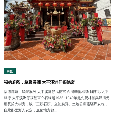
宗教
福德庇蔭，緣聚溪洲 太平溪洲仔福德宮
福德庇蔭，緣聚溪洲 太平溪洲仔福德宮 台灣華抱/特派員陳明/太平
報導 太平溪洲仔福德宮立石緣起1935~1940年起先賢林珈與洪清元
鄰長於大樹旁，以「三顆石頭」立祀膜拜。土地公顯靈驅邪安魂，
自此鄉里漸入安定，庇佑地方數...