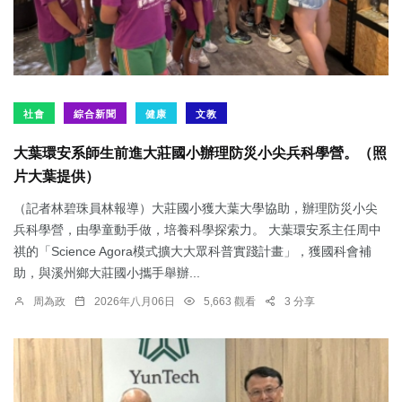
社會
綜合新聞
健康
文教
大葉環安系師生前進大莊國小辦理防災小尖兵科學營。（照
片大葉提供）
（記者林碧珠員林報導）大莊國小獲大葉大學協助，辦理防災小尖
兵科學營，由學童動手做，培養科學探索力。 大葉環安系主任周中
祺的「Science Agora模式擴大大眾科普實踐計畫」，獲國科會補
助，與溪州鄉大莊國小攜手舉辦...
周為政
2026年八月06日
5,663 觀看
3 分享