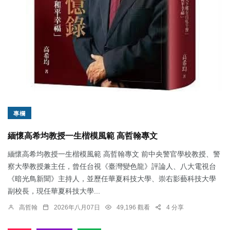
專欄
緬懷高希均教授一生楷模風範 高哲翰專文
緬懷高希均教授一生楷模風範 高哲翰專文 前中央警官學校教授、警
察大學教授兼主任，曾任台視《臺灣變色龍》評論人、八大電視台
《暗光鳥新聞》主持人，並歷任華夏科技大學、崇右影藝科技大學
副校長，現任華夏科技大學...
高哲翰
2026年八月07日
49,196 觀看
4 分享