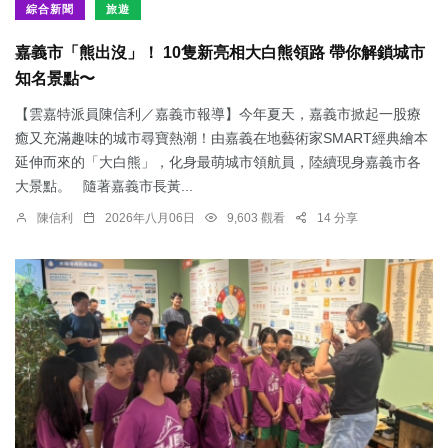
綜合新聞
旅遊
嘉義市「熊出沒」！ 10隻新亮相大白熊領路 帶你解鎖城市
知名景點〜
【雲嘉特派員陳信利／嘉義市報導】今年夏天，嘉義市掀起一股療
癒又充滿趣味的城市尋寶熱潮！由嘉義在地藝術家SMART經典繪本
延伸而來的「大白熊」，化身最萌城市領航員，陸續現身嘉義市各
大景點。 隨著嘉義市長黃...
陳信利
2026年八月06日
9,603 觀看
14 分享