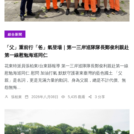
綜合新聞
「父」重前行「爸」氣登場｜第一三岸巡隊隊長鄭俊利親赴
第一線慰勉海巡同仁
花東特派員張柏東/台東縣報導 第一三岸巡隊隊長鄭俊利親赴第一線
慰勉海巡同仁 慰問 加油打氣 默默守護著東臺灣的藍色國土 「父
親」是名詞，更是充滿力量的動詞。身為父親，總是不計代價、無
怨無悔...
張柏東
2026年八月08日
5,435 觀看
3 分享