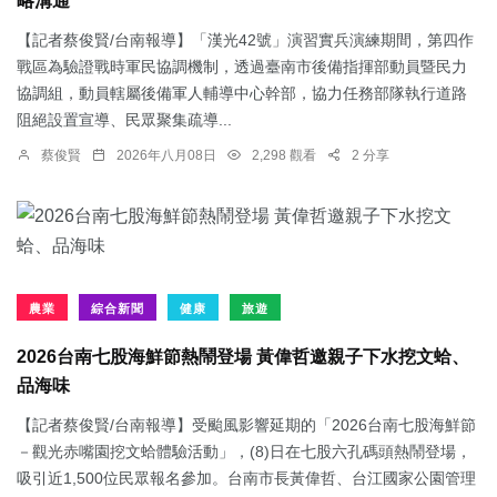
略溝通
【記者蔡俊賢/台南報導】「漢光42號」演習實兵演練期間，第四作
戰區為驗證戰時軍民協調機制，透過臺南市後備指揮部動員暨民力
協調組，動員轄屬後備軍人輔導中心幹部，協力任務部隊執行道路
阻絕設置宣導、民眾聚集疏導...
蔡俊賢
2026年八月08日
2,298 觀看
2 分享
農業
綜合新聞
健康
旅遊
2026台南七股海鮮節熱鬧登場 黃偉哲邀親子下水挖文蛤、
品海味
【記者蔡俊賢/台南報導】受颱風影響延期的「2026台南七股海鮮節
－觀光赤嘴園挖文蛤體驗活動」，(8)日在七股六孔碼頭熱鬧登場，
吸引近1,500位民眾報名參加。台南市長黃偉哲、台江國家公園管理