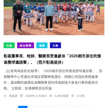
社會
綜合新聞
健康
文教
彰基董事長、牧師、醫療長受邀參加「2026都市原住民慢
速壘球邀請賽」。（照片彰基提供）
（記者周為政彰化報導）「2026都市原住民慢速壘球邀請賽」，彰
基醫學中心受邀在球場設置醫療救護站，除關心球員的身體健康
外，還由醫院健康促進團隊隊員到球場跟隨大會進行賽前暖身活
動。 父親節，彰基關懷原住民族...
周為政
2026年八月08日
5,468 觀看
3 分享