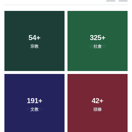
54
+
325
+
宗教
社會
191
+
42
+
文教
頭條