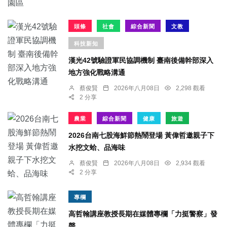
頭條
社會
綜合新聞
文教
科技新知
漢光42號驗證軍民協調機制 臺南後備幹部深入
地方強化戰略溝通
蔡俊賢
2026年八月08日
2,298 觀看
2 分享
農業
綜合新聞
健康
旅遊
2026台南七股海鮮節熱鬧登場 黃偉哲邀親子下
水挖文蛤、品海味
蔡俊賢
2026年八月08日
2,934 觀看
2 分享
專欄
高哲翰講座教授長期在媒體專欄「力挺警察」發
聲