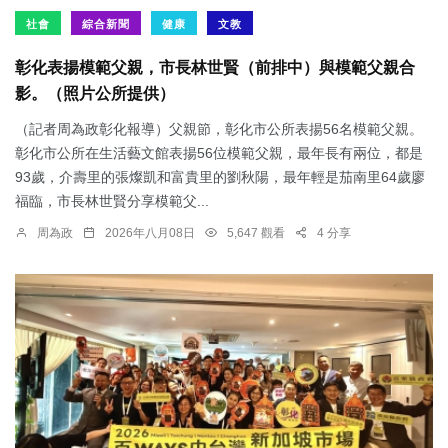
社會
綜合新聞
健康
文教
彰化表揚模範父親，市長林世賢（前排中）與模範父親合
影。（照片公所提供）
（記者周為政彰化報導）父親節，彰化市公所表揚56名模範父親。
彰化市公所在生活藝文館表揚56位模範父親，最年長有兩位，都是
93歲，介壽里的張燦凱和富貴里的劉秋陽，最年輕是茄南里64歲廖
福臨，市長林世賢分享模範父...
周為政
2026年八月08日
5,647 觀看
4 分享