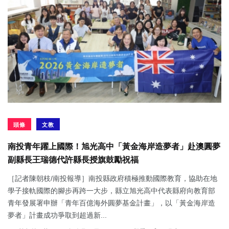
頭條
文教
南投青年躍上國際！旭光高中「黃金海岸造夢者」赴澳圓夢
副縣長王瑞德代許縣長授旗鼓勵祝福
［記者陳朝枝/南投報導］南投縣政府積極推動國際教育，協助在地
學子接軌國際的腳步再跨一大步，縣立旭光高中代表縣府向教育部
青年發展署申辦「青年百億海外圓夢基金計畫」，以「黃金海岸造
夢者」計畫成功爭取到超過新...