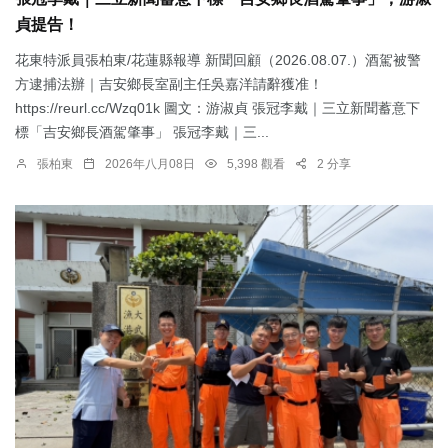
貞提告！
花東特派員張柏東/花蓮縣報導 新聞回顧（2026.08.07.）酒駕被警
方逮捕法辦｜吉安鄉長室副主任吳嘉洋請辭獲准！
https://reurl.cc/Wzq01k 圖文：游淑貞 張冠李戴｜三立新聞蓄意下
標「吉安鄉長酒駕肇事」 張冠李戴｜三...
張柏東
2026年八月08日
5,398 觀看
2 分享