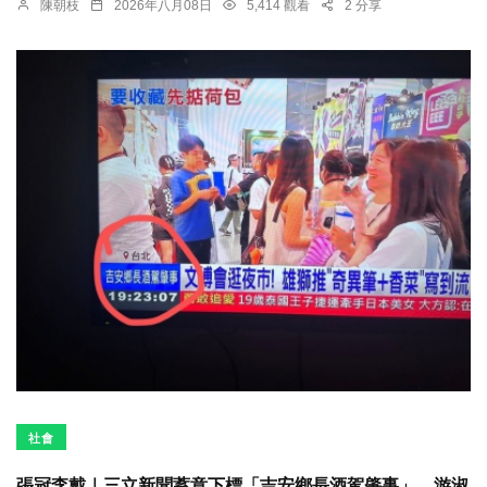
陳朝枝
2026年八月08日
5,414 觀看
2 分享
社會
張冠李戴｜三立新聞蓄意下標「吉安鄉長酒駕肇事」，游淑