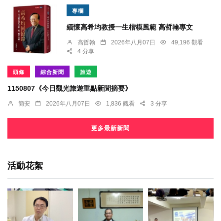
專欄
緬懷高希均教授一生楷模風範 高哲翰專文
高哲翰
2026年八月07日
49,196 觀看
4 分享
頭條
綜合新聞
旅遊
1150807《今日觀光旅遊重點新聞摘要》
簡安
2026年八月07日
1,836 觀看
3 分享
更多最新新聞
活動花絮