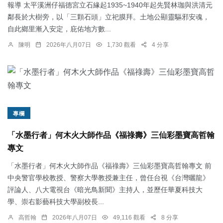
報導 太平溪洲仔福德宮立石緣起1935~1940年起先賢林珈與洪清元
鄰長於大樹旁，以「三顆石頭」立祀膜拜。土地公顯靈驅邪安魂，
自此鄉里漸入安定，庇佑地方數...
陳明
2026年八月07日
1,730 觀看
4 分享
專欄
「水墨行者」何木火大師作品《福祿壽》三仙彩墨寶高哲翰
專文
「水墨行者」何木火大師作品《福祿壽》三仙彩墨寶高哲翰專文 前
中央警官學校教授、警察大學教授兼主任，曾任台視《台灣曬龍》
評論人、八大電視台《暗光鳥新聞》主持人，並歷任華夏科技大
學、崇右影藝科技大學副校長...
高哲翰
2026年八月07日
49,116 觀看
8 分享