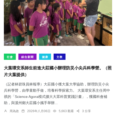
社會
綜合新聞
健康
文教
大葉環安系師生前進大莊國小辦理防災小尖兵科學營。（照
片大葉提供）
（記者林碧珠員林報導）大莊國小獲大葉大學協助，辦理防災小尖
兵科學營，由學童動手做，培養科學探索力。 大葉環安系主任周中
祺的「Science Agora模式擴大大眾科普實踐計畫」，獲國科會補
助，與溪州鄉大莊國小攜手舉辦...
周為政
2026年八月06日
5,663 觀看
3 分享