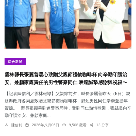
綜合新聞
雲林縣長張麗善暖心致贈父親節禮物咖啡杯 向辛勤守護治
安、兼顧家庭責任的男性警察同仁 表達誠摯感謝與祝福〜
【記者陳信利／雲林報導】父親節前夕，縣長張麗善昨天（5日）親
赴縣政府各局處致贈父親節禮物咖啡杯，慰勉男性同仁辛勞並提年
賀節。 縣長張麗善到達警察局時，受到同仁熱情歡迎，張縣長向辛
勤守護治安、兼顧家庭...
陳信利
2026年八月06日
9,508 觀看
13 分享