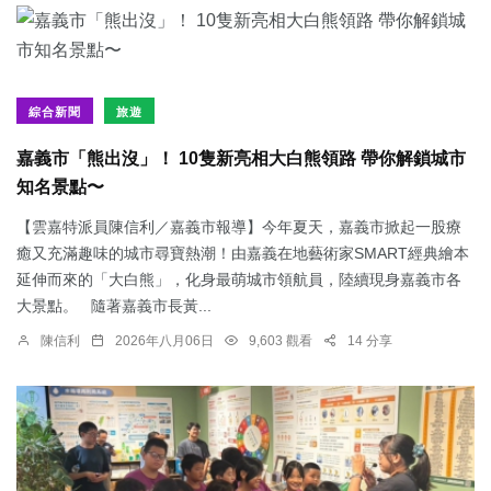
綜合新聞
旅遊
嘉義市「熊出沒」！ 10隻新亮相大白熊領路 帶你解鎖城市
知名景點〜
【雲嘉特派員陳信利／嘉義市報導】今年夏天，嘉義市掀起一股療
癒又充滿趣味的城市尋寶熱潮！由嘉義在地藝術家SMART經典繪本
延伸而來的「大白熊」，化身最萌城市領航員，陸續現身嘉義市各
大景點。 隨著嘉義市長黃...
陳信利
2026年八月06日
9,603 觀看
14 分享