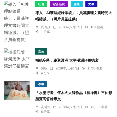
社會
綜合新聞
健康
文教
導入「AI護理紀錄系統」．員基護理文書時間大
幅縮減。（照片員基提供）
周為政
2026年八月07日
103 觀看
1 分享
宗教
福德庇蔭，緣聚溪洲 太平溪洲仔福德宮
陳明
2026年八月07日
1,730 觀看
4 分享
專欄
「水墨行者」何木火大師作品《福祿壽》三仙彩
墨寶高哲翰專文
高哲翰
2026年八月07日
49,116 觀看
8 分享