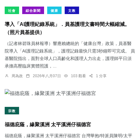
社會
綜合新聞
健康
文教
導入「AI護理紀錄系統」．員基護理文書時間大幅縮減。
（照片員基提供）
（記者林碧珠員林報導）響應賴總統的「健康台灣」政策，員基醫
院導入「AI護理記錄系統」，護理記錄最快只需3秒鐘即可完成。 員
基醫院指出，面對全球人口高齡化和護理人力出走，護理師平日須
承擔高壓臨床實體照護，...
周為政
2026年八月07日
103 觀看
1 分享
宗教
福德庇蔭，緣聚溪洲 太平溪洲仔福德宮
福德庇蔭，緣聚溪洲 太平溪洲仔福德宮 台灣華抱/特派員陳明/太平