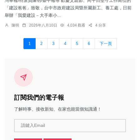
灣華報/特派員陳明/臺中報導 歡慶父親節、向平日堅守工作崗位的
「建設爸爸」致敬，台中市政府建設局暨所屬新工、養工處，日前
舉辦「我愛建設－大手牽小...
陳明
2026年八月10日
4,034 觀看
4 分享
1
2
3
4
5
6
下一頁
訂閱我們的電子報
了解時事、接收新知、在家也能當個知識通！
請鍵入Email