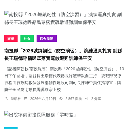
頭條
社會
綜合新聞
南投縣「2026城鎮韌性（防空演習）」演練逼真扎實 副縣
長王瑞德呼籲民眾落實疏散避難訓練保平安
［記者陳朝枝/南投報導］南投縣「2026城鎮韌性（防空演習）」10
日下午登場，副縣長王瑞德代表縣長許淑華親自主持，統裁部視導
行程由行政院數位發展部韌性建設司副司長陳坤中擔任指導官，國
防部全民防衛動員署譚維宗上校...
陳朝枝
2026年八月10日
2,867 觀看
2 分享