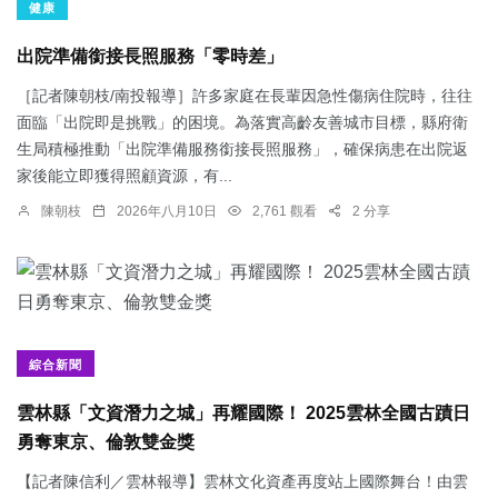
健康
出院準備銜接長照服務「零時差」
［記者陳朝枝/南投報導］許多家庭在長輩因急性傷病住院時，往往
面臨「出院即是挑戰」的困境。為落實高齡友善城市目標，縣府衛
生局積極推動「出院準備服務銜接長照服務」，確保病患在出院返
家後能立即獲得照顧資源，有...
陳朝枝
2026年八月10日
2,761 觀看
2 分享
綜合新聞
雲林縣「文資潛力之城」再耀國際！ 2025雲林全國古蹟日
勇奪東京、倫敦雙金獎
【記者陳信利／雲林報導】雲林文化資產再度站上國際舞台！由雲