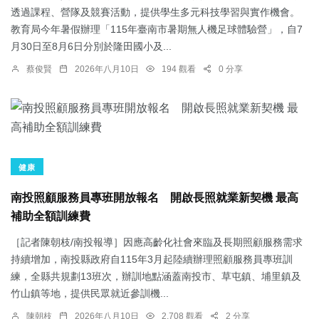
透過課程、營隊及競賽活動，提供學生多元科技學習與實作機會。
教育局今年暑假辦理「115年臺南市暑期無人機足球體驗營」，自7
月30日至8月6日分別於隆田國小及...
蔡俊賢
2026年八月10日
194 觀看
0 分享
健康
南投照顧服務員專班開放報名 開啟長照就業新契機 最高
補助全額訓練費
［記者陳朝枝/南投報導］因應高齡化社會來臨及長期照顧服務需求
持續增加，南投縣政府自115年3月起陸續辦理照顧服務員專班訓
練，全縣共規劃13班次，辦訓地點涵蓋南投市、草屯鎮、埔里鎮及
竹山鎮等地，提供民眾就近參訓機...
陳朝枝
2026年八月10日
2,708 觀看
2 分享