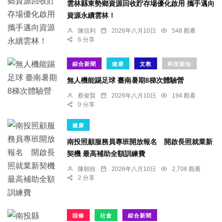
雲林縣東勢鄉資源回收貯存場優化啟用 攜手邁向
資源永續雲林！
陳信利
2026年八月10日
548 觀看
6 分享
綜合新聞
健康
文教
科技新知
無人機能踢足球 臺南暑期8梯次體驗營
蔡俊賢
2026年八月10日
194 觀看
0 分享
健康
南投照顧服務員專班開放報名 開啟長照就業新
契機 最高補助全額訓練費
陳朝枝
2026年八月10日
2,708 觀看
2 分享
頭條
社會
綜合新聞