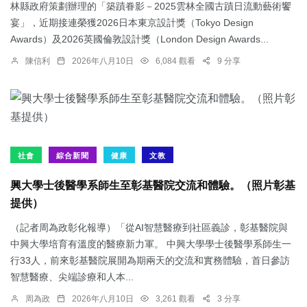
林縣政府策劃辦理的「築蹟眷影－2025雲林全國古蹟日流動藝術饗
宴」，近期接連榮獲2026日本東京設計獎（Tokyo Design
Awards）及2026英國倫敦設計獎（London Design Awards...
陳信利
2026年八月10日
6,084 觀看
9 分享
社會
綜合新聞
健康
文教
興大學士後醫學系師生至彰基醫院交流和體驗。（照片彰基
提供）
（記者周為政彰化報導）「從AI智慧醫療到社區義診，彰基醫院與
中興大學培育有溫度的醫療新力軍。 中興大學學士後醫學系師生一
行33人，前來彰基醫院展開為期兩天的交流和實務體驗，首日參訪
智慧醫療、尖端診療和人本...
周為政
2026年八月10日
3,261 觀看
3 分享