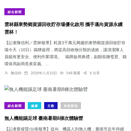
綜合新聞
雲林縣東勢鄉資源回收貯存場優化啟用 攜手邁向資源永續
雲林！
【記者陳信利／雲林報導】耗資3千萬元興建的東勢鄉資源回收貯存
場今天（10日）揭牌啟用，將提高回收物分類的成效，讓清潔隊人
員能有更安全、便利作業環境。 揭牌啟用典禮，副縣長陳璧君、縣
環保局副局長黃富義、...
陳信利
2026年八月10日
548 觀看
6 分享
綜合新聞
健康
文教
科技新知
無人機能踢足球 臺南暑期8梯次體驗營
【記者蔡俊賢/台南報導】從AI、機器人到無人機，臺南市近年持續