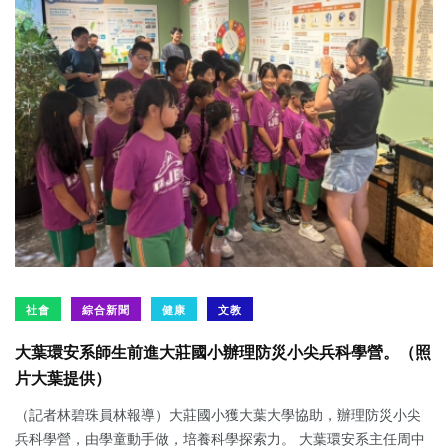
社會
綜合新聞
健康
文教
大葉環安系師生前進大莊國小辦理防災小尖兵科學營。（照
片大葉提供）
（記者林碧珠員林報導）大莊國小獲大葉大學協助，辦理防災小尖
兵科學營，由學童動手做，培養科學探索力。 大葉環安系主任周中