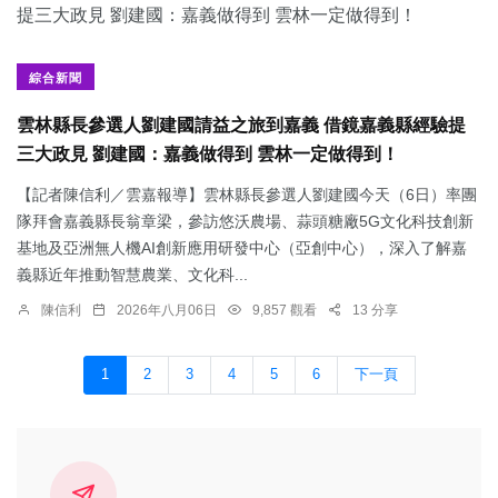
綜合新聞
雲林縣長參選人劉建國請益之旅到嘉義 借鏡嘉義縣經驗提
三大政見 劉建國：嘉義做得到 雲林一定做得到！
【記者陳信利／雲嘉報導】雲林縣長參選人劉建國今天（6日）率團
隊拜會嘉義縣長翁章梁，參訪悠沃農場、蒜頭糖廠5G文化科技創新
基地及亞洲無人機AI創新應用研發中心（亞創中心），深入了解嘉
義縣近年推動智慧農業、文化科...
陳信利
2026年八月06日
9,857 觀看
13 分享
1
2
3
4
5
6
下一頁