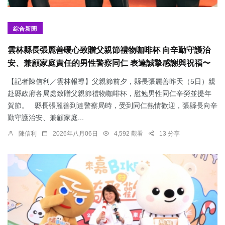
綜合新聞
雲林縣長張麗善暖心致贈父親節禮物咖啡杯 向辛勤守護治
安、兼顧家庭責任的男性警察同仁 表達誠摯感謝與祝福〜
【記者陳信利／雲林報導】父親節前夕，縣長張麗善昨天（5日）親
赴縣政府各局處致贈父親節禮物咖啡杯，慰勉男性同仁辛勞並提年
賀節。 縣長張麗善到達警察局時，受到同仁熱情歡迎，張縣長向辛
勤守護治安、兼顧家庭...
陳信利
2026年八月06日
4,592 觀看
13 分享