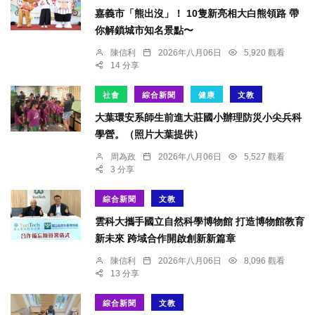
嘉義市「熊出沒」！ 10隻新亮相大白熊領路 帶
你解鎖城市知名景點〜
陳信利
2026年八月06日
5,920 觀看
14 分享
社會
綜合新聞
健康
文教
大葉環安系師生前進大莊國小辦理防災小尖兵科
學營。（照片大葉提供）
周為政
2026年八月06日
5,527 觀看
3 分享
綜合新聞
文教
雲科大攜手國立自然科學博物館 打造博物館教育
新未來 跨域合作開啟創新新篇章
陳信利
2026年八月06日
8,096 觀看
13 分享
綜合新聞
文教