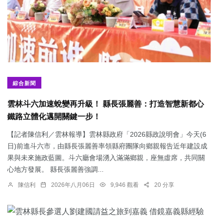
綜合新聞
雲林斗六加速蛻變再升級！ 縣長張麗善：打造智慧新都心
鐵路立體化邁開關鍵一步！
【記者陳信利／雲林報導】雲林縣政府「2026縣政說明會」今天(6
日)前進斗六市，由縣長張麗善率領縣府團隊向鄉親報告近年建設成
果與未來施政藍圖。斗六廳會場湧入滿滿鄉親，座無虛席，共同關
心地方發展。 縣長張麗善強調...
陳信利
2026年八月06日
9,946 觀看
20 分享