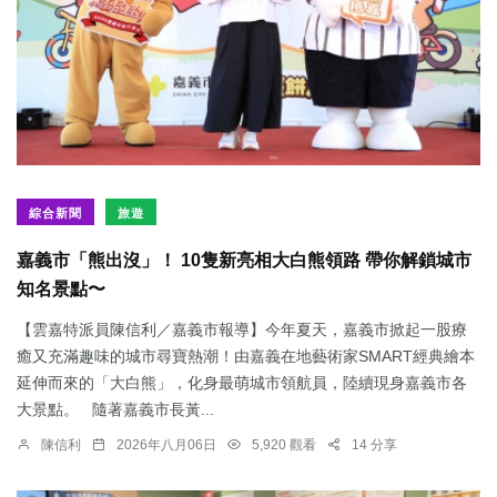
綜合新聞
旅遊
嘉義市「熊出沒」！ 10隻新亮相大白熊領路 帶你解鎖城市
知名景點〜
【雲嘉特派員陳信利／嘉義市報導】今年夏天，嘉義市掀起一股療
癒又充滿趣味的城市尋寶熱潮！由嘉義在地藝術家SMART經典繪本
延伸而來的「大白熊」，化身最萌城市領航員，陸續現身嘉義市各
大景點。 隨著嘉義市長黃...
陳信利
2026年八月06日
5,920 觀看
14 分享