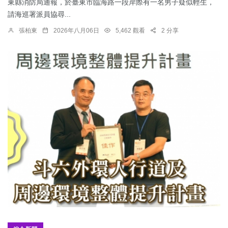
東縣消防局通報，於臺東市臨海路一段岸際有一名男子疑似輕生，
請海巡署派員協尋...
張柏東
2026年八月06日
5,462 觀看
2 分享