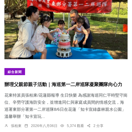
綜合新聞
辦理父親節親子活動｜海巡第一二岸巡隊凝聚團隊向心力
花東特派員張柏東/花蓮縣報導 生日快樂 為感謝海巡同仁平時堅守崗
位、辛勞守護海防安全，並增進同仁與家庭成員間的情感交流，海
巡署東部分署第一二岸巡隊8/6日在花蓮「知卡宣綠森林親水公園」
溫馨舉辦「知卡宣玩...
張柏東
2026年八月06日
5,374 觀看
2 分享