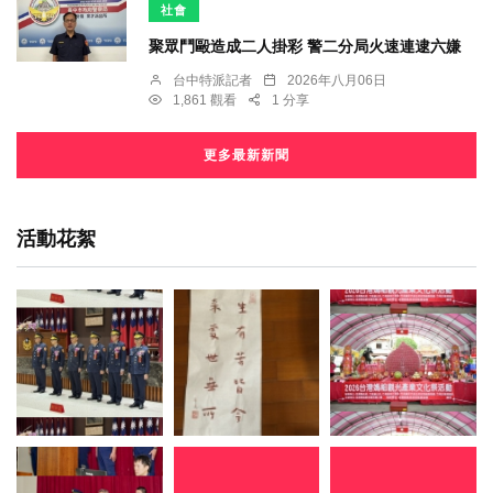
社會
聚眾鬥毆造成二人掛彩 警二分局火速連逮六嫌
台中特派記者
2026年八月06日
1,861 觀看
1 分享
更多最新新聞
活動花絮