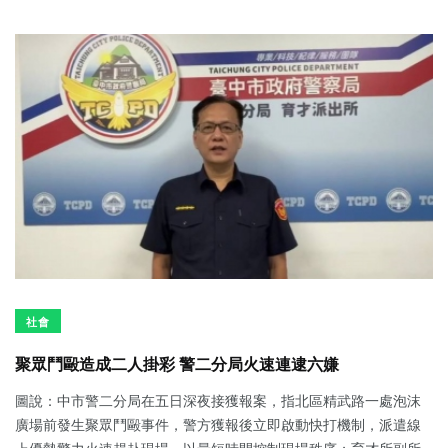
社會
聚眾鬥毆造成二人掛彩 警二分局火速連逮六嫌
圖說：中市警二分局在五日深夜接獲報案，指北區精武路一處泡沫
廣場前發生聚眾鬥毆事件，警方獲報後立即啟動快打機制，派遣線