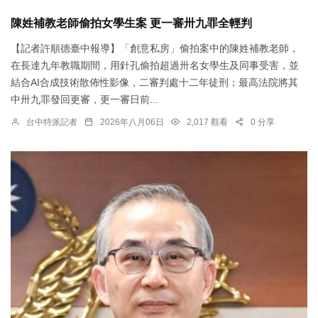
陳姓補教老師偷拍女學生案 更一審卅九罪全輕判
【記者許順德臺中報導】「創意私房」偷拍案中的陳姓補教老師，
在長達九年教職期間，用針孔偷拍超過卅名女學生及同事受害，並
結合AI合成技術散佈性影像，二審判處十二年徒刑；最高法院將其
中卅九罪發回更審，更一審日前...
台中特派記者
2026年八月06日
2,017 觀看
0 分享