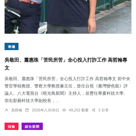
專欄
吳敬田、蕭惠珠「苦民所苦」全心投入打詐工作 高哲翰專
文
吳敬田、蕭惠珠「苦民所苦」全心投入打詐工作 高哲翰專文 前中央
警官學校教授、警察大學教授兼主任，曾任台視《臺灣變色龍》評
論人、八大電視台《暗光鳥新聞》主持人，並歷任華夏科技大學、
崇右影藝科技大學副校長，...
高哲翰
2026年八月06日
49,252 觀看
3 分享
頭條
綜合新聞