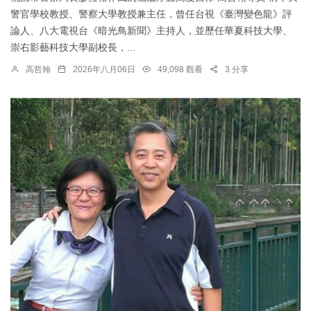
警官學校教授、警察大學教授兼主任，曾任台視《臺灣變色龍》評
論人、八大電視台《暗光鳥新聞》主持人，並歷任華夏科技大學、
崇右影藝科技大學副校長，...
高哲翰
2026年八月06日
49,098 觀看
3 分享