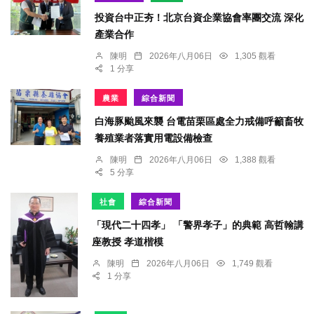
投資台中正夯！北京台資企業協會率團交流 深化
產業合作
陳明
2026年八月06日
1,305 觀看
1 分享
農業
綜合新聞
白海豚颱風來襲 台電苗栗區處全力戒備呼籲畜牧
養殖業者落實用電設備檢查
陳明
2026年八月06日
1,388 觀看
5 分享
社會
綜合新聞
「現代二十四孝」 「警界孝子」的典範 高哲翰講
座教授 孝道楷模
陳明
2026年八月06日
1,749 觀看
1 分享