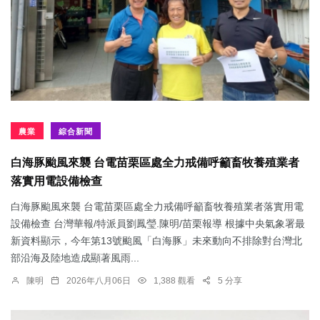
農業
綜合新聞
白海豚颱風來襲 台電苗栗區處全力戒備呼籲畜牧養殖業者
落實用電設備檢查
白海豚颱風來襲 台電苗栗區處全力戒備呼籲畜牧養殖業者落實用電
設備檢查 台灣華報/特派員劉鳳瑩.陳明/苗栗報導 根據中央氣象署最
新資料顯示，今年第13號颱風「白海豚」未來動向不排除對台灣北
部沿海及陸地造成顯著風雨...
陳明
2026年八月06日
1,388 觀看
5 分享