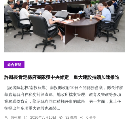
綜合新聞
許縣長肯定縣府團隊獲中央肯定 重大建設持續加速推進
［記者陳朝枝/南投報導］南投縣政府10日召開縣務會議，縣長許淑
華嘉勉縣府在私劣菸酒查緝、地政所檔案管理、教育及警政等多項
業務獲獎肯定，顯示縣府同仁積極任事的成果；另一方面，其上任
後提出的多項重大建設也都陸...
陳朝枝
2026年八月10日
32 觀看
0 分享