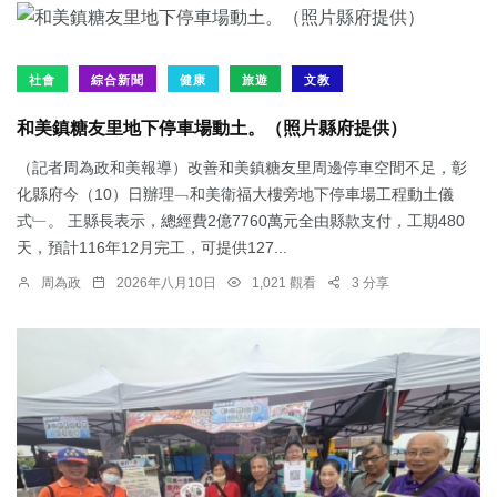
社會
綜合新聞
健康
旅遊
文教
和美鎮糖友里地下停車場動土。（照片縣府提供）
（記者周為政和美報導）改善和美鎮糖友里周邊停車空間不足，彰
化縣府今（10）日辦理﹁和美衛福大樓旁地下停車場工程動土儀
式﹂。 王縣長表示，總經費2億7760萬元全由縣款支付，工期480
天，預計116年12月完工，可提供127...
周為政
2026年八月10日
1,021 觀看
3 分享