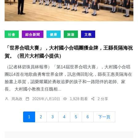
社會
綜合新聞
健康
旅遊
文教
「世界合唱大賽」，大村國小合唱團獲金牌，王縣長隔海祝
賀。（照片大村國小提供）
（記者林碧珠員林報導）「第14屆世界合唱大賽」，大村國小合唱
團以4首在地歌曲勇奪世界金牌，訊息傳回彰化，縣長王惠美隔海在
臉書上恭賀，認榮耀屬於勇敢追夢的孩子和一路陪伴的老師、家
長。 大村國小教務主任魏相...
周為政
2026年八月10日
1,928 觀看
2 分享
1
2
3
4
5
6
下一頁