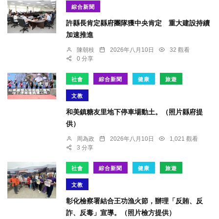
綜合新聞
許縣長肯定縣府團隊獲中央肯定 重大建設持續
加速推進
陳朝枝
2026年八月10日
32 觀看
0 分享
社會
綜合新聞
健康
旅遊
文教
和美鎮糖友里地下停車場動土。（照片縣府提
供）
周為政
2026年八月10日
1,021 觀看
3 分享
社會
綜合新聞
健康
旅遊
文教
彰化檢察署結合王功漁火節，辦理「反賄、反
詐、反毒」宣導。（照片檢方提供）