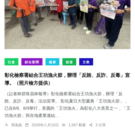
社會
綜合新聞
健康
旅遊
文教
彰化檢察署結合王功漁火節，辦理「反賄、反詐、反毒」宣
導。（照片檢方提供）
（記者林碧珠員林報導）彰化檢察署結合王功漁火節，辦理「反
賄、反詐、反毒」法治宣導。 彰化夏日大型慶典「王功漁火節」，
已在8/8、8/9舉行，美麗的「王功漁火」為彰化八大美景之一，「王
功漁火節」與在地產業連結...
周為政
2026年八月10日
1,567 觀看
3 分享