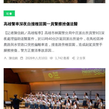
社會
高雄警車深夜自撞種苗園一員警擦挫傷送醫
【記者陳信銘／高雄報導】高雄市林園警分局中庄派出所員警9日深
夜處理協助送醫案件，於11時40分許返回派出所途中，在鳥松區神
農路與水管路口突然偏離車道，撞進路旁種苗園，造成副駕員警手
腳擦挫傷，警方正釐清事故原因...
陳信銘
2026年八月10日
1,742 觀看
2 分享