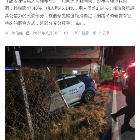
【記者陳信銘／高雄報導】「鉅聞天下新聞網」公布高雄市長民
調，賴瑞隆47.48%、柯志恩46.14%，兩人僅差1.64%；賴瑞隆強調
具公信力的民調部分，整個領先幅度維持穩定，網路民調確實有它
特殊的調查方式，這部分充分尊重。 &n...
陳信銘
2026年八月10日
1,703 觀看
2 分享