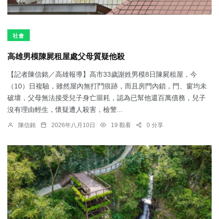
社會
高雄男模陳屍租屋處父母質疑他殺
【記者陳信銘／高雄報導】高市33歲謝姓男模8日陳屍租屋，今
（10）日複驗，雖然屋內無打鬥痕跡，而且房門內鎖，門、窗均未
破壞，父母無法接受兒子身亡噩耗，認為已幫他還百萬債務，兒子
沒有理由輕生，懷疑遭人殺害，檢警...
陳信銘
2026年八月10日
19 觀看
0 分享