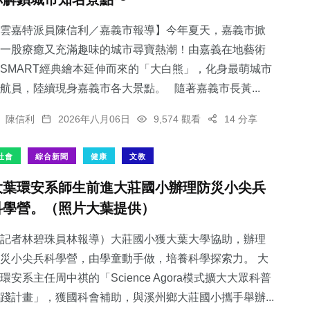
雲嘉特派員陳信利／嘉義市報導】今年夏天，嘉義市掀
一股療癒又充滿趣味的城市尋寶熱潮！由嘉義在地藝術
SMART經典繪本延伸而來的「大白熊」，化身最萌城市
航員，陸續現身嘉義市各大景點。 隨著嘉義市長黃...
陳信利
2026年八月06日
9,574 觀看
14 分享
社會
綜合新聞
健康
文教
大葉環安系師生前進大莊國小辦理防災小尖兵
科學營。（照片大葉提供）
記者林碧珠員林報導）大莊國小獲大葉大學協助，辦理
災小尖兵科學營，由學童動手做，培養科學探索力。 大
環安系主任周中祺的「Science Agora模式擴大大眾科普
踐計畫」，獲國科會補助，與溪州鄉大莊國小攜手舉辦...