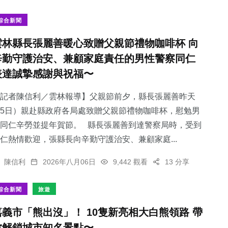
綜合新聞
雲林縣長張麗善暖心致贈父親節禮物咖啡杯 向
辛勤守護治安、兼顧家庭責任的男性警察同仁
94
+
268
+
44
+
表達誠摯感謝與祝福〜
農業
健康
科技新知
記者陳信利／雲林報導】父親節前夕，縣長張麗善昨天
5日）親赴縣政府各局處致贈父親節禮物咖啡杯，慰勉男
同仁辛勞並提年賀節。 縣長張麗善到達警察局時，受到
仁熱情歡迎，張縣長向辛勤守護治安、兼顧家庭...
296
+
504
+
陳信利
2026年八月06日
9,442 觀看
13 分享
文教
社會
綜合新聞
旅遊
嘉義市「熊出沒」！ 10隻新亮相大白熊領路 帶
你解鎖城市知名景點〜