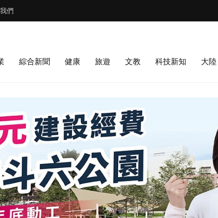
我們
業
綜合新聞
健康
旅遊
文教
科技新知
大陸