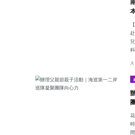
【
赴
兒
科
花
時
間