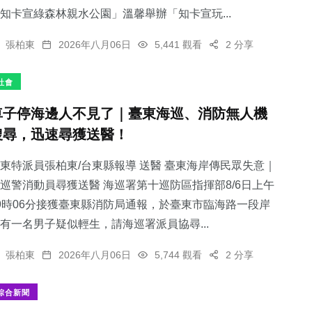
知卡宣綠森林親水公園」溫馨舉辦「知卡宣玩...
張柏東
2026年八月06日
5,441 觀看
2 分享
社會
車子停海邊人不見了｜臺東海巡、消防無人機
搜尋，迅速尋獲送醫！
東特派員張柏東/台東縣報導 送醫 臺東海岸傳民眾失意｜
巡警消動員尋獲送醫 海巡署第十巡防區指揮部8/6日上午
9時06分接獲臺東縣消防局通報，於臺東市臨海路一段岸
有一名男子疑似輕生，請海巡署派員協尋...
張柏東
2026年八月06日
5,744 觀看
2 分享
綜合新聞