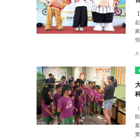
【
起
家
領
（
防
葉
實