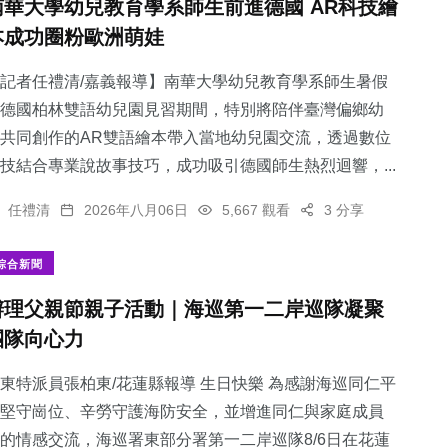
南華大學幼兒教育學系師生前進德國 AR科技繪
本成功圈粉歐洲萌娃
記者任禮清/嘉義報導】南華大學幼兒教育學系師生暑假
德國柏林雙語幼兒園見習期間，特別將陪伴臺灣偏鄉幼
共同創作的AR雙語繪本帶入當地幼兒園交流，透過數位
技結合專業說故事技巧，成功吸引德國師生熱烈迴響，...
任禮清
2026年八月06日
5,667 觀看
3 分享
綜合新聞
辦理父親節親子活動｜海巡第一二岸巡隊凝聚
團隊向心力
東特派員張柏東/花蓮縣報導 生日快樂 為感謝海巡同仁平
堅守崗位、辛勞守護海防安全，並增進同仁與家庭成員
的情感交流，海巡署東部分署第一二岸巡隊8/6日在花蓮