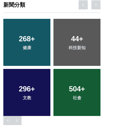
新聞分類
148
+
206
+
906
+
專欄
旅遊
綜合新聞
84
+
3
+
64
+
宗教
大陸
頭條