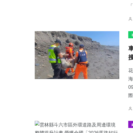
「
花
海
0
際