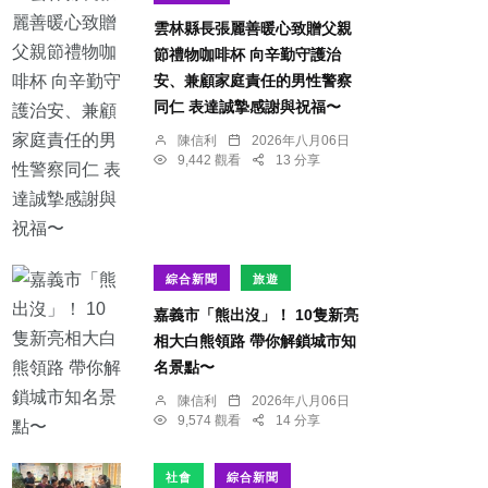
雲林縣長張麗善暖心致贈父親
節禮物咖啡杯 向辛勤守護治
安、兼顧家庭責任的男性警察
同仁 表達誠摯感謝與祝福〜
陳信利
2026年八月06日
9,442 觀看
13 分享
綜合新聞
旅遊
嘉義市「熊出沒」！ 10隻新亮
相大白熊領路 帶你解鎖城市知
名景點〜
陳信利
2026年八月06日
9,574 觀看
14 分享
社會
綜合新聞