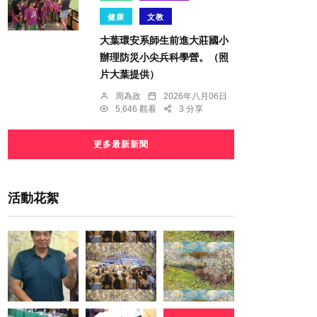
健康
文教
大葉環安系師生前進大莊國小
辦理防災小尖兵科學營。（照
片大葉提供）
周為政
2026年八月06日
5,646 觀看
3 分享
更多最新新聞
活動花絮