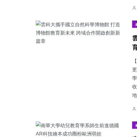
【
更
學
收
地.