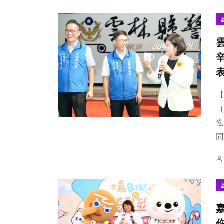
148
+
210
+
906
+
專欄
旅遊
綜合新聞
【
（
性
同
84
+
3
+
64
+
宗教
大陸
頭條