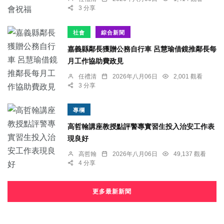
3 分享
社會
綜合新聞
嘉義縣鄰長獲贈公務自行車 呂慧瑜借鏡推鄰長每
月工作協助費政見
任禮清
2026年八月06日
2,001 觀看
3 分享
專欄
高哲翰講座教授點評警專實習生投入治安工作表
現良好
高哲翰
2026年八月06日
49,137 觀看
4 分享
更多最新新聞