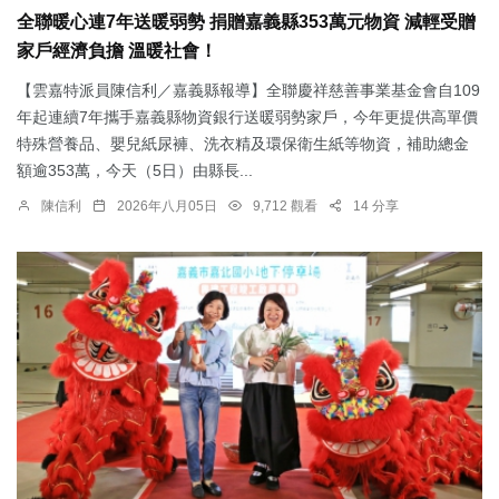
全聯暖心連7年送暖弱勢 捐贈嘉義縣353萬元物資 減輕受贈
家戶經濟負擔 溫暖社會！
【雲嘉特派員陳信利／嘉義縣報導】全聯慶祥慈善事業基金會自109
年起連續7年攜手嘉義縣物資銀行送暖弱勢家戶，今年更提供高單價
特殊營養品、嬰兒紙尿褲、洗衣精及環保衛生紙等物資，補助總金
額逾353萬，今天（5日）由縣長...
陳信利
2026年八月05日
9,712 觀看
14 分享