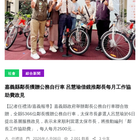
社會
綜合新聞
嘉義縣鄰長獲贈公務自行車 呂慧瑜借鏡推鄰長每月工作協
助費政見
【記者任禮清/嘉義報導】嘉義縣政府舉辦鄰長公務自行車聯合致
贈，全縣5366位鄰長獲贈公務自行車，太保市長參選人呂慧瑜於6日
提出基層服務政見，表示未來順利當選太保市長，將推動編列「鄰
長工作協助費」，每人每月2500元...
任禮清
2026年八月06日
2,001 觀看
3 分享