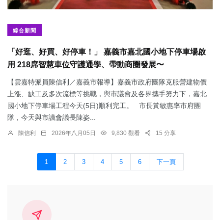
綜合新聞
「好逛、好買、好停車！」 嘉義市嘉北國小地下停車場啟
用 218席智慧車位守護通學、帶動商圈發展〜
【雲嘉特派員陳信利／嘉義市報導】嘉義市政府團隊克服營建物價
上漲、缺工及多次流標等挑戰，與市議會及各界攜手努力下，嘉北
國小地下停車場工程今天(5日)順利完工。 市長黃敏惠率市府團
隊，今天與市議會議長陳姿...
陳信利
2026年八月05日
9,830 觀看
15 分享
1
2
3
4
5
6
下一頁