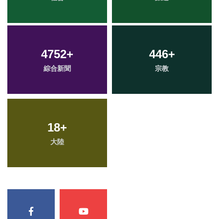
4752
+
446
+
綜合新聞
宗教
18
+
大陸