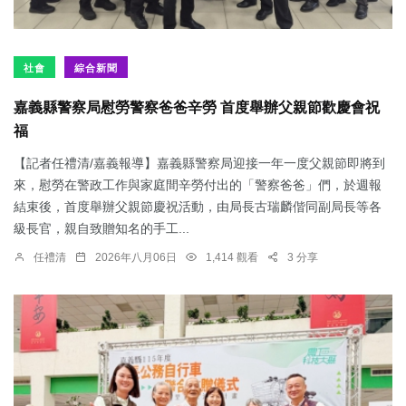
社會
綜合新聞
嘉義縣警察局慰勞警察爸爸辛勞 首度舉辦父親節歡慶會祝
福
【記者任禮清/嘉義報導】嘉義縣警察局迎接一年一度父親節即將到
來，慰勞在警政工作與家庭間辛勞付出的「警察爸爸」們，於週報
結束後，首度舉辦父親節慶祝活動，由局長古瑞麟偕同副局長等各
級長官，親自致贈知名的手工...
任禮清
2026年八月06日
1,414 觀看
3 分享