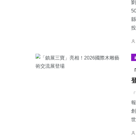
劉
5
縣
投.
「
報
創
世