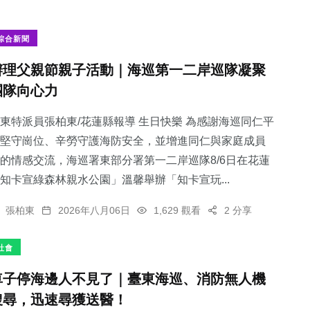
綜合新聞
辦理父親節親子活動｜海巡第一二岸巡隊凝聚
團隊向心力
東特派員張柏東/花蓮縣報導 生日快樂 為感謝海巡同仁平
堅守崗位、辛勞守護海防安全，並增進同仁與家庭成員
的情感交流，海巡署東部分署第一二岸巡隊8/6日在花蓮
知卡宣綠森林親水公園」溫馨舉辦「知卡宣玩...
張柏東
2026年八月06日
1,629 觀看
2 分享
社會
車子停海邊人不見了｜臺東海巡、消防無人機
搜尋，迅速尋獲送醫！