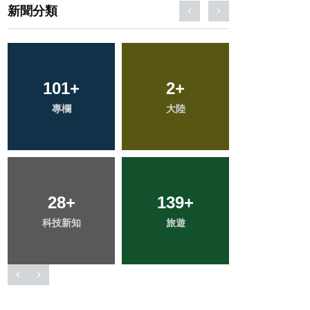
新聞分類
183
+
344
+
60
+
健康
社會
農業
56
+
43
+
199
+
宗教
頭條
文教