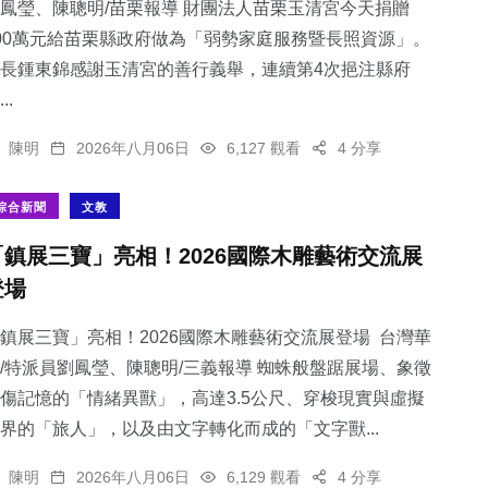
鳳瑩、陳聰明/苗栗報導 財團法人苗栗玉清宮今天捐贈
00萬元給苗栗縣政府做為「弱勢家庭服務暨長照資源」。
長鍾東錦感謝玉清宮的善行義舉，連續第4次挹注縣府
..
陳明
2026年八月06日
6,127 觀看
4 分享
綜合新聞
文教
「鎮展三寶」亮相！2026國際木雕藝術交流展
登場
鎮展三寶」亮相！2026國際木雕藝術交流展登場 台灣華
/特派員劉鳳瑩、陳聰明/三義報導 蜘蛛般盤踞展場、象徵
傷記憶的「情緒異獸」，高達3.5公尺、穿梭現實與虛擬
界的「旅人」，以及由文字轉化而成的「文字獸...
陳明
2026年八月06日
6,129 觀看
4 分享