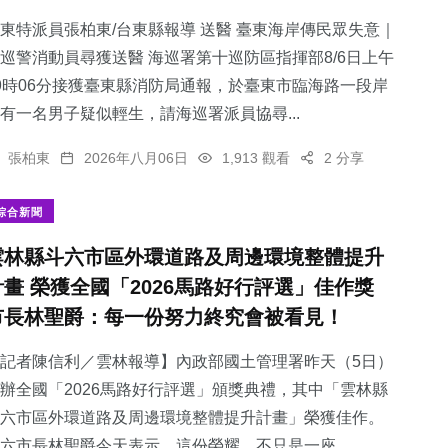
東特派員張柏東/台東縣報導 送醫 臺東海岸傳民眾失意｜
巡警消動員尋獲送醫 海巡署第十巡防區指揮部8/6日上午
9時06分接獲臺東縣消防局通報，於臺東市臨海路一段岸
有一名男子疑似輕生，請海巡署派員協尋...
618
+
101
+
2
+
綜合新聞
專欄
大陸
張柏東
2026年八月06日
1,913 觀看
2 分享
綜合新聞
雲林縣斗六市區外環道路及周邊環境整體提升
計畫 榮獲全國「2026馬路好行評選」佳作獎
28
+
139
+
市長林聖爵：每一份努力終究會被看見！
科技新知
旅遊
記者陳信利／雲林報導】內政部國土管理署昨天（5日）
辦全國「2026馬路好行評選」頒獎典禮，其中「雲林縣
斗六市區外環道路及周邊環境整體提升計畫」榮獲佳作。
六市長林聖爵今天表示，這份榮耀，不只是一座...