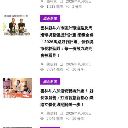
張柏東
2026年八月06日
1,913 觀看
2 分享
綜合新聞
雲林縣斗六市區外環道路及周
邊環境整體提升計畫 榮獲全國
「2026馬路好行評選」佳作獎
市長林聖爵：每一份努力終究
會被看見！
陳信利
2026年八月06日
3,694 觀看
16 分享
綜合新聞
雲林斗六加速蛻變再升級！ 縣
長張麗善：打造智慧新都心 鐵
路立體化邁開關鍵一步！
陳信利
2026年八月06日
5,049 觀看
16 分享