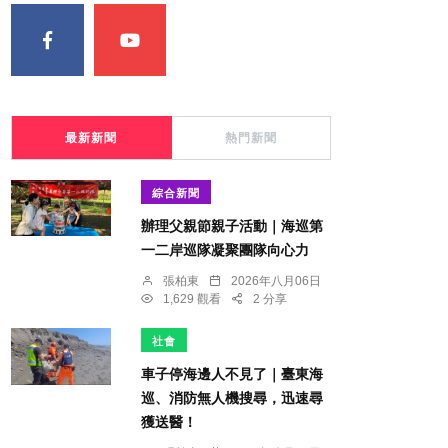
最新新聞
熱門新聞
綜合新聞
辦理父親節親子活動｜海巡第
一二岸巡隊凝聚團隊向心力
張柏東
2026年八月06日
1,629 觀看
2 分享
社會
車子停海邊人不見了｜臺東海
巡、消防無人機搜尋，迅速尋
獲送醫！