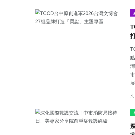
T
點
灣
市
展