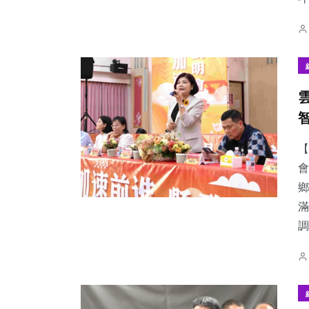
【
會
鄉
滿
調.