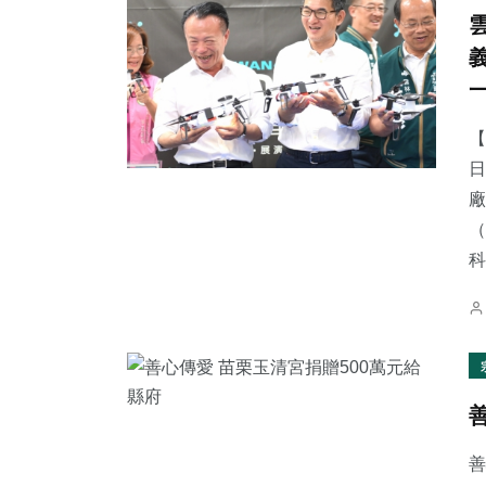
【
日
廠
（
科.
善