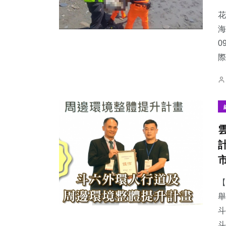
花
海
0
際
169
+
344
+
64
+
健康
社會
農業
56
+
44
+
199
+
宗教
頭條
文教
【
舉
斗