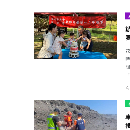
花
時
間
「