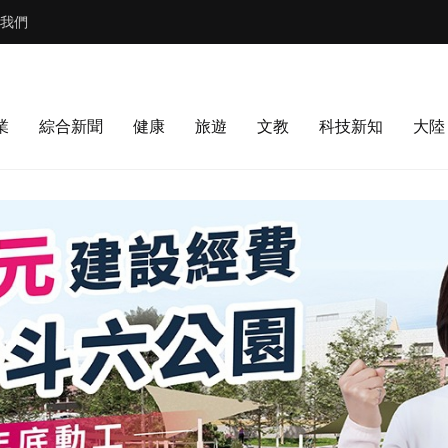
我們
業
綜合新聞
健康
旅遊
文教
科技新知
大陸