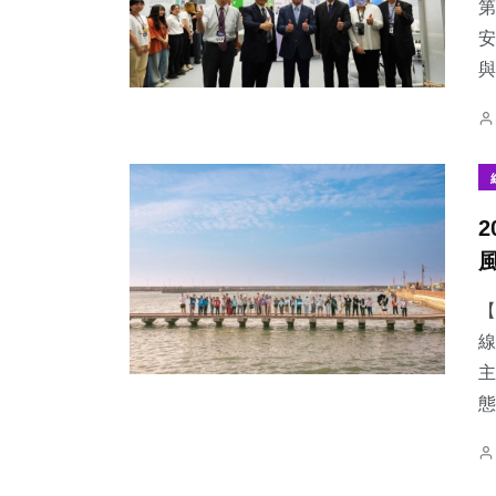
第
安
與
【
線
主
態