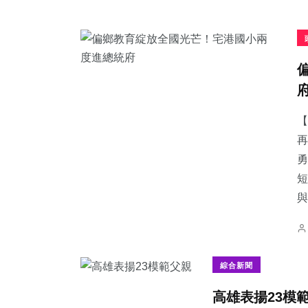
【
再
勇
短
與.
綜合新聞
​高雄表揚23模