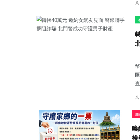
幣
匯
查
頭
喚
檢