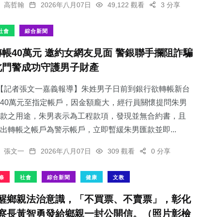
高哲翰
2026年八月07日
49,122 觀看
3 分享
社會
綜合新聞
轉帳40萬元 邀約女網友見面 警銀聯手攔阻詐騙
北門警成功守護男子財產
【記者張文一嘉義報導】朱姓男子日前到銀行欲轉帳新台
40萬元至指定帳戶，因金額龐大，經行員關懷提問朱男
款之用途，朱男表示為工程款項，發現並無合約書，且
出轉帳之帳戶為警示帳戶，立即暫緩朱男匯款並即...
張文一
2026年八月07日
309 觀看
0 分享
條
社會
綜合新聞
健康
文教
醒鄉親法治意識，「不買票、不賣票」，彰化
察長黃智勇發給鄉親一封公開信。（照片彰檢