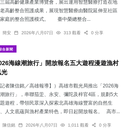
三屆高齡健康產業博覽會，展出運用智慧醫療打造在地
老高齡整合照護成果，展現智慧醫療由醫院延伸至社區
家庭的整合照護模式。 臺中榮總整合...
簡安
2026年八月07日
313 觀看
0 分享
綜合新聞
2026海線潮旅行」開放報名五大遊程漫遊漁村
風光
記者陳信銘／高雄報導】）高雄市觀光局推出「2026海
潮旅行」，串聯茄萣、永安、彌陀及梓官4區，規劃5大
題遊程，帶領民眾深入探索北高雄海線豐富的自然生
、人文底蘊與漁村產業特色，即日起開放報名。 高市...
陳信銘
2026年八月07日
1,011 觀看
0 分享