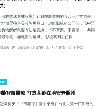
供）
記者林碧珠員林報導）針對即將展開的五合一地方選舉，
化地檢署檢察長黃智勇發出一封給鄉親的公開信，信中語
心長喚醒鄉親要有法治意識，「不買票、不賣票」，共同
護最珍貴、極乾淨的選風。 彰檢襄閱主任檢...
周為政
2026年八月07日
342 觀看
1 分享
健康
中榮智慧醫療 打造高齡在地安老照護
記者簡安／中市報導】臺中榮總在台北世貿一館舉辦的