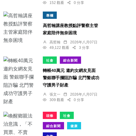
152 觀看
0 分享
專欄
高哲翰講座教授點評警察主管
家庭陪伴無奈困境
高哲翰
2026年八月07日
49,122 觀看
3 分享
社會
綜合新聞
轉帳40萬元 邀約女網友見面
警銀聯手攔阻詐騙 北門警成功
守護男子財產
張文一
2026年八月07日
309 觀看
0 分享
頭條
社會
綜合新聞
健康