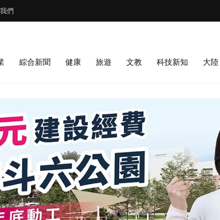
我們
業
綜合新聞
健康
旅遊
文教
科技新知
大陸