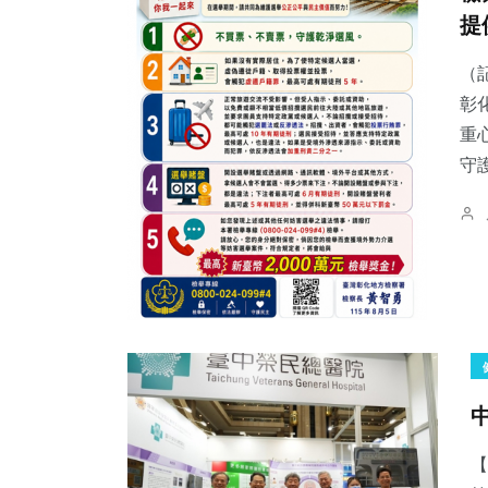
提
（
彰
重
守
【