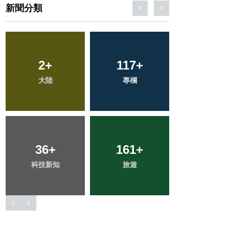
新聞分類
221
+
746
+
415
+
健康
綜合新聞
社會
73
+
66
+
231
+
農業
宗教
文教