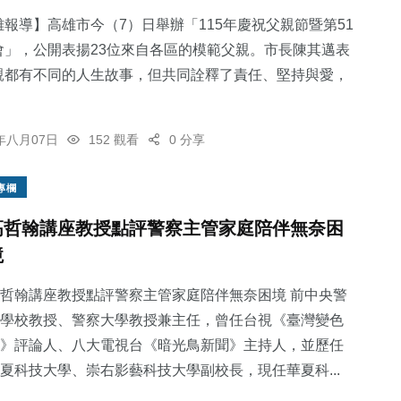
報導】高雄市今（7）日舉辦「115年慶祝父親節暨第51
會」，公開表揚23位來自各區的模範父親。市長陳其邁表
親都有不同的人生故事，但共同詮釋了責任、堅持與愛，
51
+
2
+
117
+
6年八月07日
152 觀看
0 分享
頭條
大陸
專欄
專欄
高哲翰講座教授點評警察主管家庭陪伴無奈困
境
36
+
161
+
科技新知
旅遊
哲翰講座教授點評警察主管家庭陪伴無奈困境 前中央警
學校教授、警察大學教授兼主任，曾任台視《臺灣變色
》評論人、八大電視台《暗光鳥新聞》主持人，並歷任
夏科技大學、崇右影藝科技大學副校長，現任華夏科...