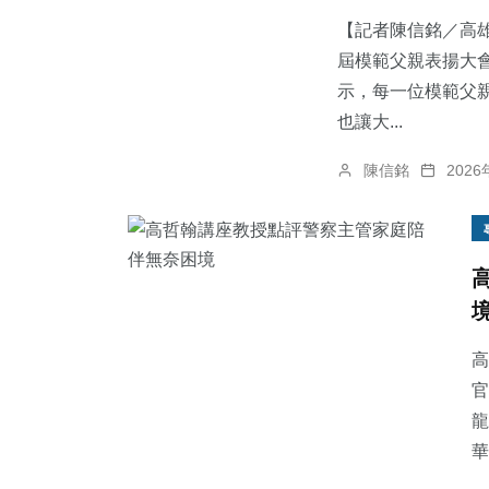
【記者陳信銘／高雄
屆模範父親表揚大
示，每一位模範父
也讓大...
209
+
716
+
398
+
陳信銘
202
健康
綜合新聞
社會
77
+
69
+
244
+
農業
宗教
文教
高
官
龍
華