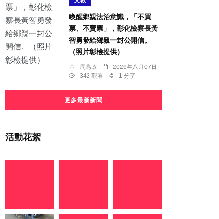
文教
喚醒鄉親法治意識，「不買
票、不賣票」，彰化檢察長黃
智勇發給鄉親一封公開信。
（照片彰檢提供）
周為政
2026年八月07日
342 觀看
1 分享
更多最新新聞
活動花絮