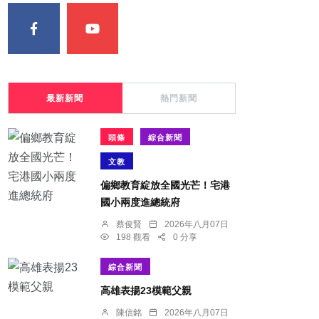
最新新聞
熱門新聞
頭條
綜合新聞
文教
偏鄉教育綻放全國光芒！宅港
國小兩度進總統府
蔡俊賢
2026年八月07日
198 觀看
0 分享
綜合新聞
​高雄表揚23模範父親
陳信銘
2026年八月07日