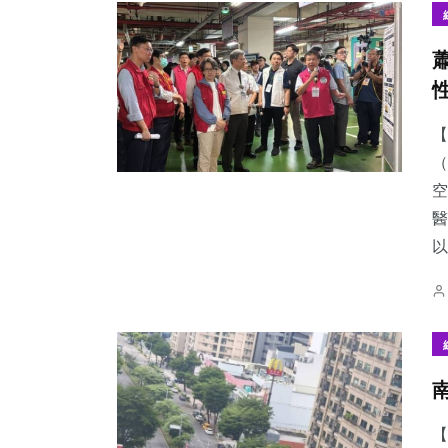
【
（
空
醫
以.
【