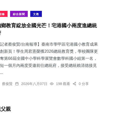
頭條
綜合新聞
文教
偏鄉教育綻放全國光芒！宅港國小兩度進總統
府
記者蔡俊賢/台南報導】臺南市學甲區宅港國小教育成果
創新頁！學生周君憲榮獲2026總統教育獎，學校團隊更
奪第66屆全國中小學科學展覽會數學科國小組第一名，
短一個月內兩度受邀前往總統府，接受總統賴清德接見
..
蔡俊賢
2026年八月07日
198 觀看
0 分享
範父親