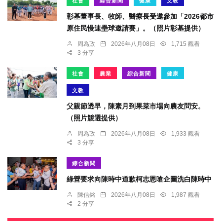
社會
綜合新聞
健康
文教
彰基董事長、牧師、醫療長受邀參加「2026都市
原住民慢速壘球邀請賽」。（照片彰基提供）
周為政
2026年八月08日
1,715 觀看
3 分享
社會
農業
綜合新聞
健康
文教
父親節透早，陳素月到果菜市場向農友問安。
（照片競選提供）
周為政
2026年八月08日
1,933 觀看
3 分享
綜合新聞
綠營要求向陳時中道歉柯志恩嗆企圖洗白陳時中
陳信銘
2026年八月08日
1,987 觀看
2 分享