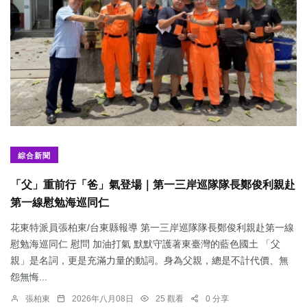
綜合新聞
「父」重前行「爸」氣登場｜第一三岸巡隊隊長鄭俊利親赴
第一線慰勉海巡同仁
花東特派員張柏東/台東縣報導 第一三岸巡隊隊長鄭俊利親赴第一線
慰勉海巡同仁 慰問 加油打氣 默默守護著東臺灣的藍色國土 「父
親」是名詞，更是充滿力量的動詞。身為父親，總是不計代價、無
怨無悔...
張柏東
2026年八月08日
25 觀看
0 分享