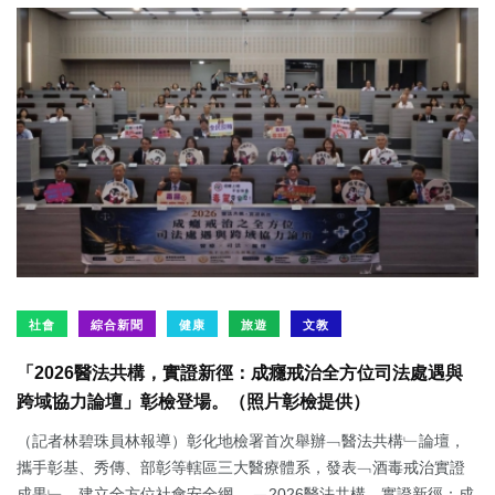
社會
綜合新聞
健康
旅遊
文教
「2026醫法共構，實證新徑：成癮戒治全方位司法處遇與
跨域協力論壇」彰檢登場。（照片彰檢提供）
（記者林碧珠員林報導）彰化地檢署首次舉辦﹁醫法共構﹂論壇，
攜手彰基、秀傳、部彰等轄區三大醫療體系，發表﹁酒毒戒治實證
成果﹂，建立全方位社會安全網。 ﹁2026醫法共構，實證新徑：成