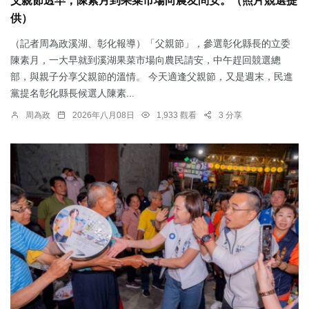
父親節透早，陳素月到果菜市場向農友問安。（照片競選提
供）
（記者周為政溪湖、彰化報導）「父親節」，參選彰化縣長的立委
陳素月，一大早就到溪湖果菜市場向農民請安，中午趕回競選總
部，與親子分享父親節的溫情。 今天適逢父親節，又是週末，民進
黨提名彰化縣長候選人陳素...
周為政
2026年八月08日
1,933 觀看
3 分享