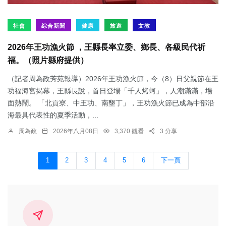
社會
綜合新聞
健康
旅遊
文教
2026年王功漁火節 ，王縣長率立委、鄉長、各級民代祈
福。（照片縣府提供）
（記者周為政芳苑報導）2026年王功漁火節，今（8）日父親節在王
功福海宮揭幕，王縣長說，首日登場「千人烤蚵」，人潮滿滿，場
面熱鬧。 「北貢寮、中王功、南墾丁」，王功漁火節已成為中部沿
海最具代表性的夏季活動，...
周為政
2026年八月08日
3,370 觀看
3 分享
1
2
3
4
5
6
下一頁