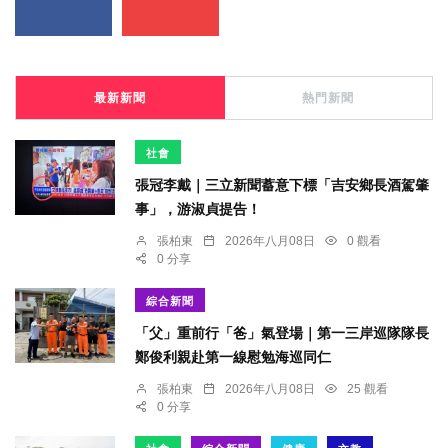
最新新聞
熱門新聞
社會
張冠李戴｜三立新聞蓄意下標「吉安鄉長酒駕肇
事」，游淑貞提告！
張柏東
2026年八月08日
0 觀看
0 分享
綜合新聞
「父」重前行「爸」氣登場｜第一三岸巡隊隊長
鄭俊利親赴第一線慰勉海巡同仁
張柏東
2026年八月08日
25 觀看
0 分享