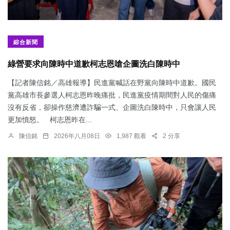
綜合新聞
綠營要求向陳時中道歉柯志恩嗆企圖洗白陳時中
【記者陳信銘／高雄報導】民進黨喊話在野黨向陳時中道歉。國民
黨高雄市長參選人柯志恩昨晚痛批，民進黨疫情期間對人民的傷痛
沒有反省，卻操作慈濟遭詐騙一式、企圖洗白陳時中，只會讓人民
更加憤怒。 柯志恩昨在...
陳信銘
2026年八月08日
1,987 觀看
2 分享