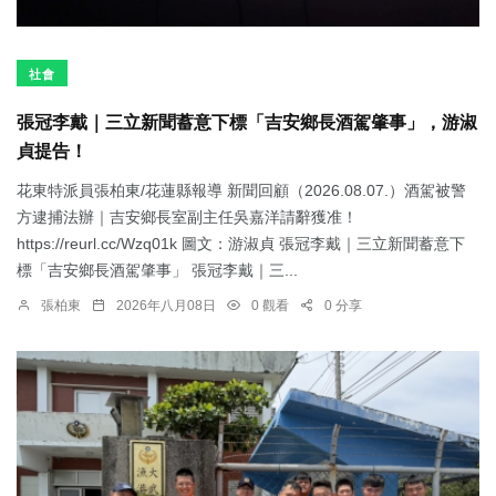
社會
張冠李戴｜三立新聞蓄意下標「吉安鄉長酒駕肇事」，游淑
貞提告！
花東特派員張柏東/花蓮縣報導 新聞回顧（2026.08.07.）酒駕被警
方逮捕法辦｜吉安鄉長室副主任吳嘉洋請辭獲准！
https://reurl.cc/Wzq01k 圖文：游淑貞 張冠李戴｜三立新聞蓄意下
標「吉安鄉長酒駕肇事」 張冠李戴｜三...
張柏東
2026年八月08日
0 觀看
0 分享