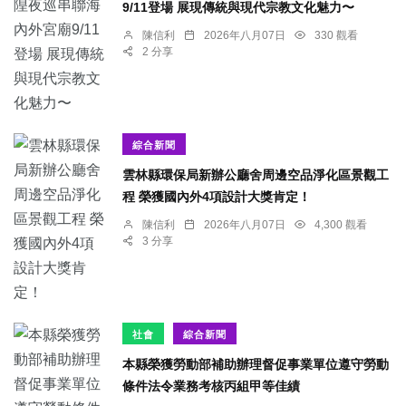
9/11登場 展現傳統與現代宗教文化魅力〜
陳信利
2026年八月07日
330 觀看
2 分享
綜合新聞
雲林縣環保局新辦公廳舍周邊空品淨化區景觀工
程 榮獲國內外4項設計大獎肯定！
陳信利
2026年八月07日
4,300 觀看
3 分享
社會
綜合新聞
本縣榮獲勞動部補助辦理督促事業單位遵守勞動
條件法令業務考核丙組甲等佳績