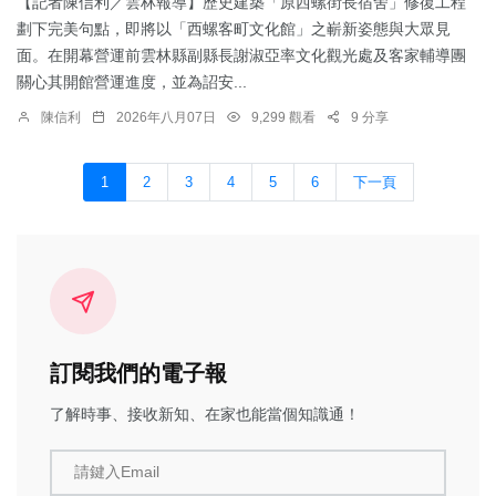
【記者陳信利／雲林報導】歷史建築「原西螺街長宿舍」修復工程
劃下完美句點，即將以「西螺客町文化館」之嶄新姿態與大眾見
面。在開幕營運前雲林縣副縣長謝淑亞率文化觀光處及客家輔導團
關心其開館營運進度，並為詔安...
陳信利
2026年八月07日
9,299 觀看
9 分享
1
2
3
4
5
6
下一頁
訂閱我們的電子報
了解時事、接收新知、在家也能當個知識通！
請鍵入Email