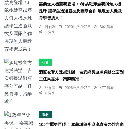
嘉義無人機競賽登場 73隊挑戰穿越賽與無人機
足球 讓學生透過競技及團隊合作 展現無人機教
育學習成果！
陳信利
2026年八月07日
302 觀看
1 分享
社會
酒駕被警方逮捕法辦｜吉安鄉長游淑貞辦公室副
主任吳嘉洋，請辭獲准！
張柏東
2026年八月07日
477 觀看
0 分享
宗教
105年歷史再現！ 嘉義城隍夜巡串聯海內外宮廟