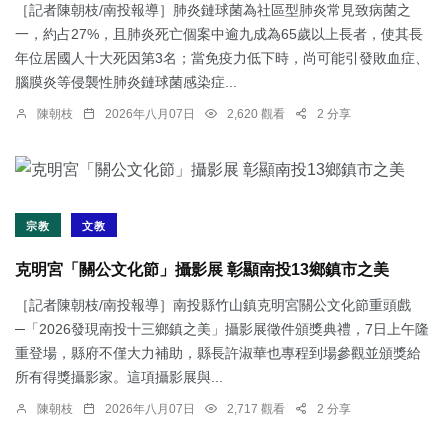
［記者陳朝枝/南投報導］肺炎鏈球菌為社區型肺炎常見致病菌之
一，約占27%，且肺炎死亡個案中逾九成為65歲以上長者，使其長
年位居國人十大死因第3名；當免疫力低下時，尚可能引發敗血症、
腦膜炎等侵襲性肺炎鏈球菌感染症...
陳朝枝
2026年八月07日
2,620 觀看
2 分享
宗教
文教
克明宮「關公文化節」攝影展 彰顯南投13鄉鎮市之美
［記者陳朝枝/南投報導］南投縣竹山鎮克明宮關公文化節重頭戲
─「2026發現南投十三鄉鎮之美」攝影展徵件頒獎典禮，7日上午隆
重登場，縣府不僅大力補助，縣長許淑華也專程到場參觀並頒獎給
所有得獎攝影家。這項攝影展與...
陳朝枝
2026年八月07日
2,717 觀看
2 分享