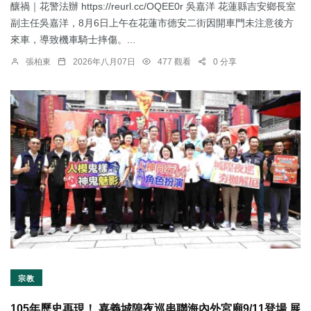
釀禍｜花警法辦 https://reurl.cc/OQEE0r 吳嘉洋 花蓮縣吉安鄉長室
副主任吳嘉洋，8月6日上午在花蓮市德安二街因開車門未注意後方
來車，導致機車騎士摔傷。...
張柏東
2026年八月07日
477 觀看
0 分享
宗教
105年歷史再現！ 嘉義城隍夜巡串聯海內外宮廟9/11登場 展