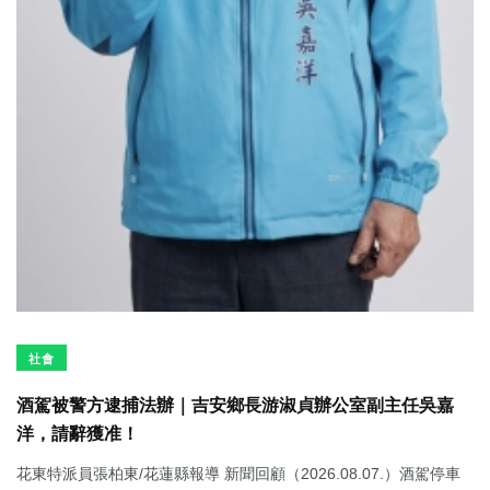
社會
酒駕被警方逮捕法辦｜吉安鄉長游淑貞辦公室副主任吳嘉
洋，請辭獲准！
花東特派員張柏東/花蓮縣報導 新聞回顧（2026.08.07.）酒駕停車