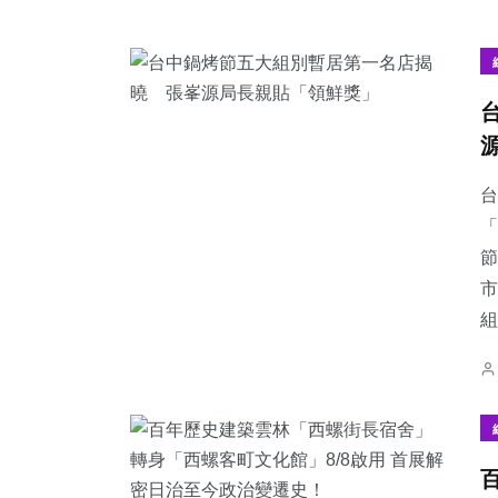
台
「
節
市
組.