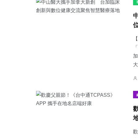
【
「
加
大
歡