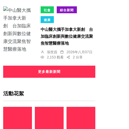
社會
綜合新聞
健康
中山醫大攜手加拿大新創 台
加臨床創新與數位健康交流聚
焦智慧醫療落地
張世昌
2026年八月07日
2,153 觀看
2 分享
更多最新新聞
活動花絮