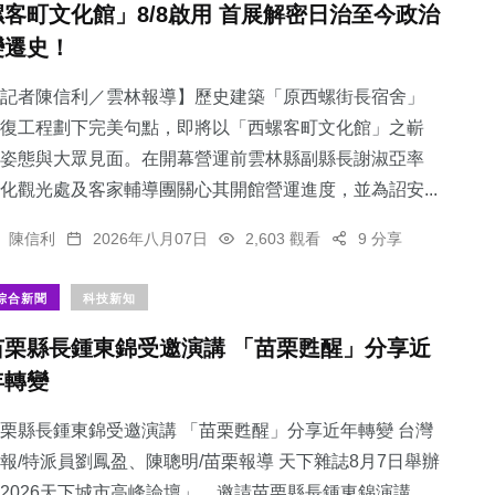
螺客町文化館」8/8啟用 首展解密日治至今政治
變遷史！
記者陳信利／雲林報導】歷史建築「原西螺街長宿舍」
復工程劃下完美句點，即將以「西螺客町文化館」之嶄
22
+
姿態與大眾見面。在開幕營運前雲林縣副縣長謝淑亞率
頭條
化觀光處及客家輔導團關心其開館營運進度，並為詔安...
陳信利
2026年八月07日
2,603 觀看
9 分享
綜合新聞
科技新知
苗栗縣長鍾東錦受邀演講 「苗栗甦醒」分享近
年轉變
栗縣長鍾東錦受邀演講 「苗栗甦醒」分享近年轉變 台灣
報/特派員劉鳳盈、陳聰明/苗栗報導 天下雜誌8月7日舉辦
2026天下城市高峰論壇」，邀請苗栗縣長鍾東錦演講