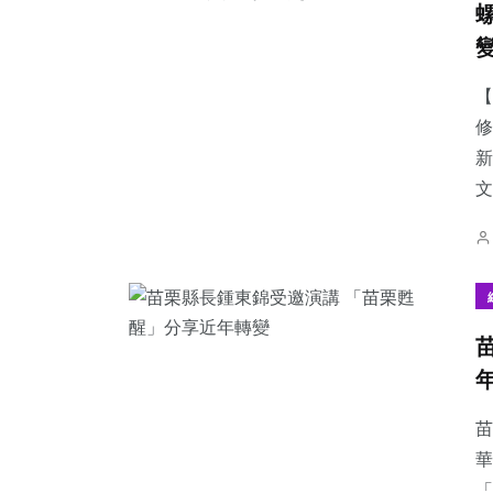
【
修
25
+
175
+
71
+
新
宗教
社會
旅遊
文
93
+
32
+
1
+
健康
農業
大陸
苗
華
「