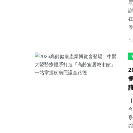
康
謝
在
優
【
今
系
館