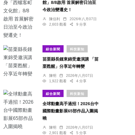
館」8/8啟用 首展解密日治至
今政治變遷史！
陳信利
2026年八月07日
2,603 觀看
9 分享
綜合新聞
科技新知
苗栗縣長鍾東錦受邀演講 「苗
栗甦醒」分享近年轉變
陳明
2026年八月07日
1,922 觀看
4 分享
綜合新聞
科技新知
全球動畫高手過招！2026台中
國際動畫影展65部作品入圍揭
曉
陳明
2026年八月07日
2,901 觀看
5 分享