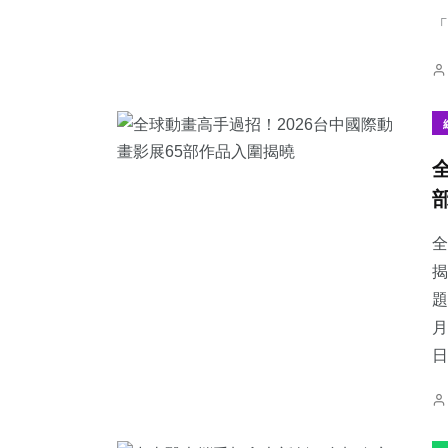
「
全
揭
題
月
日