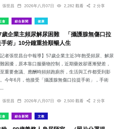
張世昌
2026年八月07日
2,282 觀看
2 分享
社會
綜合新聞
健康
57歲企業主頻尿解尿困難 「攝護腺無傷口拉
提手術」10分鐘重拾順暢人生
記者張世昌台中報導】57歲企業主近3年飽受頻尿、解尿
難困擾，原本靠口服藥物控制，近期藥效卻逐漸變差，
至重要會議、應酬時頻頻跑廁所，生活與工作都受到影
。今年6月，他接受「攝護腺無傷口拉提手術」，手術
..
張世昌
2026年八月07日
2,500 觀看
2 分享
社會
綜合新聞
文教