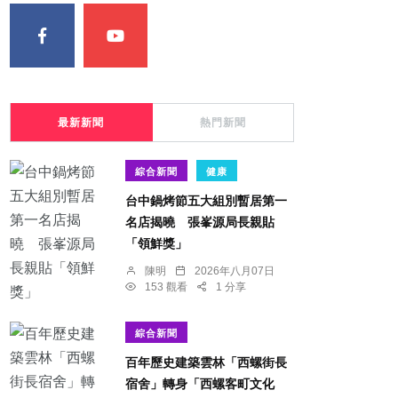
最新新聞
熱門新聞
綜合新聞
健康
台中鍋烤節五大組別暫居第一
名店揭曉 張峯源局長親貼
「領鮮獎」
陳明
2026年八月07日
153 觀看
1 分享
綜合新聞
百年歷史建築雲林「西螺街長
宿舍」轉身「西螺客町文化