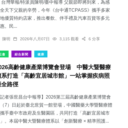
 台灣華報/特派員陳明/臺中報導 父親節即將到來，為感
全天下父親的辛勞，今年《台中通TCPASS》攜手多家
地優質特約店家，推出餐飲、伴手禮及汽車百貨等多元
惠。民...
陳明
2026年八月07日
3,115 觀看
6 分享
社會
綜合新聞
健康
2026高齡健康產業博覽會登場 中醫大暨醫療
體系打造「高齡宜居城市館」一站掌握疾病照
護全路徑
記者張世昌台中報導】2026第三屆高齡健康產業博覽會
（7）日起於臺北世貿一館登場，中國醫藥大學暨醫療體
攜手臺中市政府及生醫園區，共同打造「高齡宜居城市
」。本屆中醫大暨醫療體系以「創新醫療 × 精準照護...