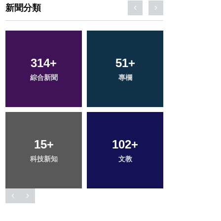
新聞分類
314
28
+
+
175
51
+
+
71
+
綜合新聞
宗教
專欄
社會
旅遊
15
92
+
+
102
32
+
+
1
+
科技新知
健康
文教
農業
大陸