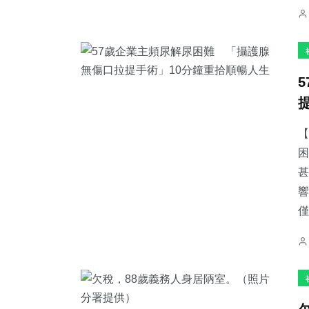
【
困
甚
響
僅.