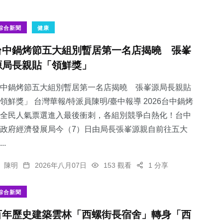
綜合新聞
健康
台中鍋烤節五大組別暫居第一名店揭曉 張峯
源局長親貼「領鮮獎」
中鍋烤節五大組別暫居第一名店揭曉 張峯源局長親貼
領鮮獎」 台灣華報/特派員陳明/臺中報導 2026台中鍋烤
全民人氣票選進入最後衝刺，各組別競爭白熱化！台中
政府經濟發展局今（7）日由局長張峯源親自前往五大
..
陳明
2026年八月07日
153 觀看
1 分享
綜合新聞
百年歷史建築雲林「西螺街長宿舍」轉身「西