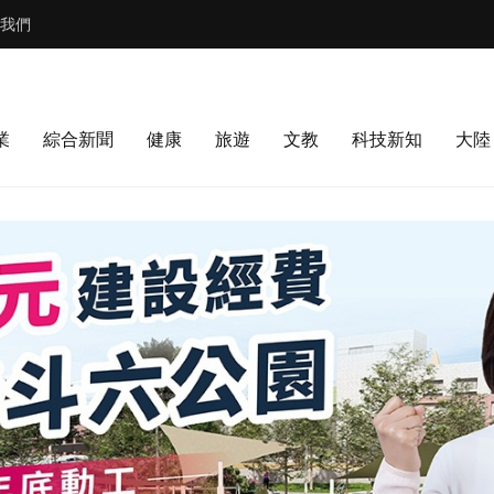
我們
業
綜合新聞
健康
旅遊
文教
科技新知
大陸