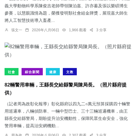
義大學動物科學系陳俊吉老師帶領陳泊嘉、許亦蓁及張以樂碩博生
參賽，以慧眼識情為題，榮獲發明類社會組金牌獎，展現嘉大師生
將人工智慧技術導入畜產...
張文一
2026年八月06日
1,966 觀看
3 分享
社會
綜合新聞
健康
文教
82輛警用車輛，王縣長交給縣警局陳局長。（照片縣府提
供）
（記者周為政彰化報導）彰化縣府以四九二○萬元預算採購四十輛警
用巡邏車，八輛偵防車、一輛中型巴士、三十三輛巡邏機車，由王
縣長交給縣警局，期盼提升治安機動性，保障民眾生命安全，強化
警用車輛，提高治安網機動...
周為政
2026年八月06日
2,307 觀看
3 分享