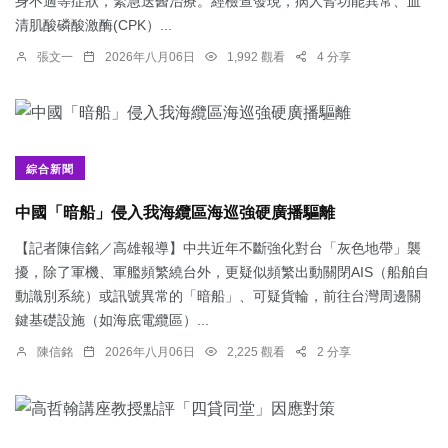
身不適等症狀，緊急送醫治療。經檢查發現，病人腎功能異常、血
清肌酸磷酸激酶(CPK）...
張文一
2026年八月06日
1,992 觀看
4 分享
綜合新聞
中國「暗船」侵入我海纜區海巡強硬廣播驅離
【記者陳信銘／高雄報導】中共近年不斷強化對台「灰色地帶」襲
擾，除了軍機、軍艦頻繁繞台外，更疑似頻繁出動關閉AIS（船舶自
動識別系統）或訊號異常的「暗船」、可疑貨輪，前往台灣周邊關
鍵基礎設施（如海底電纜區）...
陳信銘
2026年八月06日
2,225 觀看
2 分享