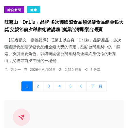
綜合新聞
健康
旺萊山「Dr.Liu」品牌 多次獲國際食品類保健食品組金銀大
獎 父親節前夕舉辦衛教講座 強調台灣鳳梨台灣寶
【記者張文一嘉義報導】旺萊山以自身「Dr.Liu」品牌產品，多次
獲國際食品類保健食品組金銀大獎的肯定，凸顯台灣鳳梨中的「酵
素」扮演重要角色。以鑽研開發台灣鳳梨為企業終身使命的旺萊
山，父親節前夕主辦的一場健...
張文一
2026年八月06日
2,510 觀看
3 分享
1
2
3
4
5
6
下一頁