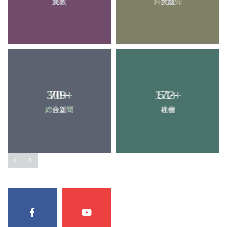
農業
文教
科技新知
大陸
309
70
+
+
172
51
+
+
綜合新聞
旅遊
社會
專欄