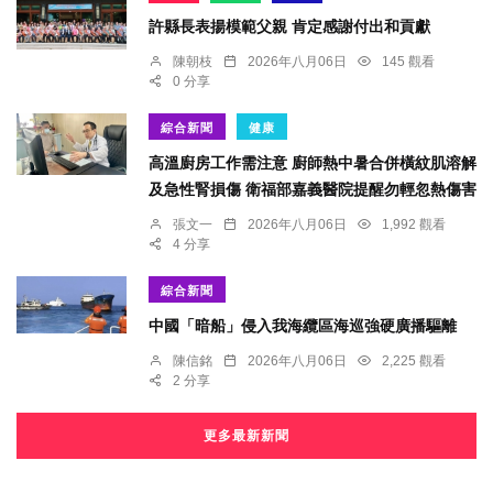
許縣長表揚模範父親 肯定感謝付出和貢獻
陳朝枝
2026年八月06日
145 觀看
0 分享
綜合新聞
健康
高溫廚房工作需注意 廚師熱中暑合併橫紋肌溶解
及急性腎損傷 衛福部嘉義醫院提醒勿輕忽熱傷害
張文一
2026年八月06日
1,992 觀看
4 分享
綜合新聞
中國「暗船」侵入我海纜區海巡強硬廣播驅離
陳信銘
2026年八月06日
2,225 觀看
2 分享
更多最新新聞