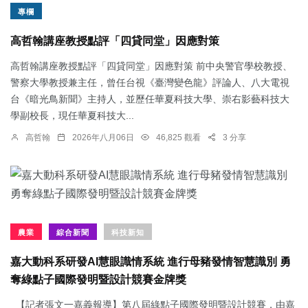
專欄
高哲翰講座教授點評「四貸同堂」因應對策
高哲翰講座教授點評「四貸同堂」因應對策 前中央警官學校教授、
警察大學教授兼主任，曾任台視《臺灣變色龍》評論人、八大電視
台《暗光鳥新聞》主持人，並歷任華夏科技大學、崇右影藝科技大
學副校長，現任華夏科技大...
高哲翰
2026年八月06日
46,825 觀看
3 分享
農業
綜合新聞
科技新知
嘉大動科系研發AI慧眼識情系統 進行母豬發情智慧識別 勇
奪綠點子國際發明暨設計競賽金牌獎
【記者張文一嘉義報導】第八屆綠點子國際發明暨設計競賽，由嘉