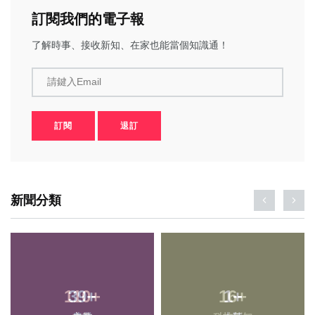
訂閱我們的電子報
了解時事、接收新知、在家也能當個知識通！
請鍵入Email
訂閱
退訂
新聞分類
110
39
+
+
16
1
+
+