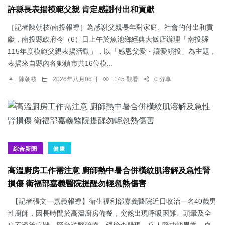
許縣長表揚模範父親 肯定感謝付出和貢獻
［記者陳朝枝/南投報導］為感謝父親長年對家庭、社會的付出和貢
獻，南投縣政府今（6）日上午於魚池鄉經典大飯店辦理「南投縣
115年度模範父親表揚活動」，以「感恩父愛・讓愛領投」為主題，
表揚來自縣內各鄉鎮市共16位模...
陳朝枝
2026年八月06日
145 觀看
0 分享
綜合新聞
健康
高溫廚房工作需注意 廚師熱中暑合併橫紋肌溶解及急性腎
損傷 衛福部嘉義醫院提醒勿輕忽熱傷害
【記者張文一嘉義報導】衛生福利部嘉義醫院近日收治一名40歲男
性廚師，因長時間於高溫廚房備餐，突然出現呼吸困難、頭暈及全