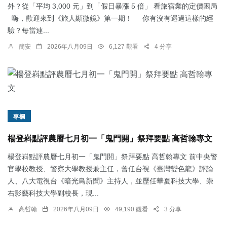
外？從「平均 3,000 元」到「假日暴漲 5 倍」 看旅宿業的定價困局
嗨，歡迎來到《旅人顯微鏡》第一期！ 你有沒有遇過這樣的經
驗？每當連...
簡安
2026年八月09日
6,127 觀看
4 分享
專欄
楊登嵙點評農曆七月初一「鬼門開」祭拜要點 高哲翰專文
楊登嵙點評農曆七月初一「鬼門開」祭拜要點 高哲翰專文 前中央警
官學校教授、警察大學教授兼主任，曾任台視《臺灣變色龍》評論
人、八大電視台《暗光鳥新聞》主持人，並歷任華夏科技大學、崇
右影藝科技大學副校長，現...
高哲翰
2026年八月09日
49,190 觀看
3 分享