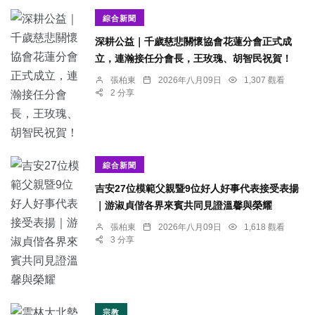
綜合新聞
深耕公益｜千歲慈悲關懷協會花蓮分會正式成
立，連瀚接任分會長，王玫瑰、胡智民祝賀！
張柏東
2026年八月09日
1,307 觀看
2 分享
綜合新聞
吉安27位模範父親暨9位好人好事代表接受表揚
｜游淑貞偕各界來賓共同見證溫馨與榮耀
張柏東
2026年八月09日
1,618 觀看
3 分享
宗教