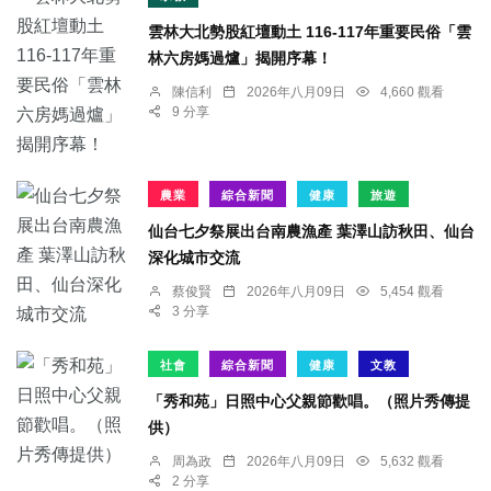
雲林大北勢股紅壇動土 116-117年重要民俗「雲
林六房媽過爐」揭開序幕！
陳信利
2026年八月09日
4,660 觀看
9 分享
農業
綜合新聞
健康
旅遊
仙台七夕祭展出台南農漁產 葉澤山訪秋田、仙台
深化城市交流
蔡俊賢
2026年八月09日
5,454 觀看
3 分享
社會
綜合新聞
健康
文教
「秀和苑」日照中心父親節歡唱。（照片秀傳提
供）
周為政
2026年八月09日
5,632 觀看
2 分享