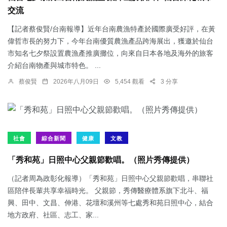
交流
【記者蔡俊賢/台南報導】近年台南農漁特產於國際廣受好評，在黃
偉哲市長的努力下，今年台南優質農漁產品跨海展出，獲邀於仙台
市知名七夕祭設置農漁產推廣攤位，向來自日本各地及海外的旅客
介紹台南物產與城市特色。 ...
蔡俊賢
2026年八月09日
5,454 觀看
3 分享
社會
綜合新聞
健康
文教
「秀和苑」日照中心父親節歡唱。（照片秀傳提供）
（記者周為政彰化報導）「秀和苑」日照中心父親節歡唱，串聯社
區陪伴長輩共享幸福時光。 父親節，秀傳醫療體系旗下北斗、福
興、田中、文昌、伸港、花壇和溪州等七處秀和苑日照中心，結合
地方政府、社區、志工、家...