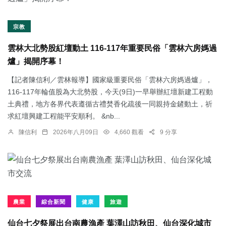
宗教
雲林大北勢股紅壇動土 116-117年重要民俗「雲林六房媽過
爐」揭開序幕！
【記者陳信利／雲林報導】國家級重要民俗「雲林六房媽過爐」，
116-117年輪值股為大北勢股，今天(9日)一早舉辦紅壇新建工程動
土典禮，地方各界代表遵循古禮焚香化疏後一同親持金鏟動土，祈
求紅壇興建工程能平安順利。 &nb...
陳信利
2026年八月09日
4,660 觀看
9 分享
農業
綜合新聞
健康
旅遊
仙台七夕祭展出台南農漁產 葉澤山訪秋田、仙台深化城市