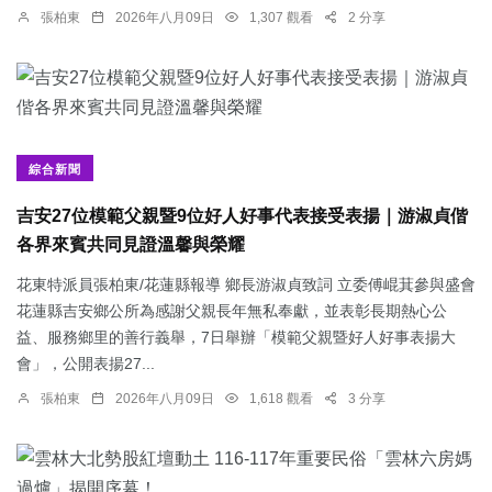
張柏東
2026年八月09日
1,307 觀看
2 分享
綜合新聞
吉安27位模範父親暨9位好人好事代表接受表揚｜游淑貞偕
各界來賓共同見證溫馨與榮耀
花東特派員張柏東/花蓮縣報導 鄉長游淑貞致詞 立委傅崐萁參與盛會
花蓮縣吉安鄉公所為感謝父親長年無私奉獻，並表彰長期熱心公
益、服務鄉里的善行義舉，7日舉辦「模範父親暨好人好事表揚大
會」，公開表揚27...
張柏東
2026年八月09日
1,618 觀看
3 分享