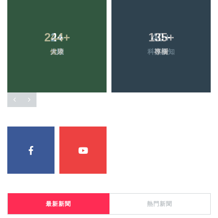
244
2
+
+
135
40
+
+
健康
大陸
科技新知
專欄
最新新聞
熱門新聞