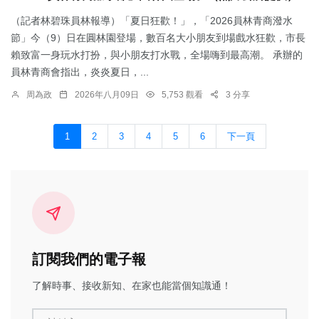
（記者林碧珠員林報導）「夏日狂歡！」，「2026員林青商潑水
節」今（9）日在圓林園登場，數百名大小朋友到場戲水狂歡，市長
賴致富一身玩水打扮，與小朋友打水戰，全場嗨到最高潮。 承辦的
員林青商會指出，炎炎夏日，...
周為政
2026年八月09日
5,753 觀看
3 分享
1
2
3
4
5
6
下一頁
訂閱我們的電子報
了解時事、接收新知、在家也能當個知識通！