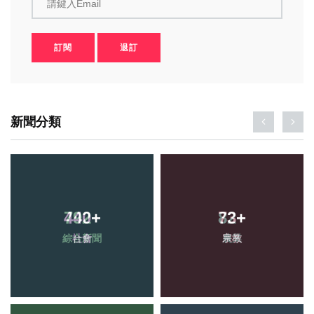
請鍵入Email
訂閱
退訂
新聞分類
440
792
+
+
73
82
+
+
綜合新聞
社會
宗教
農業