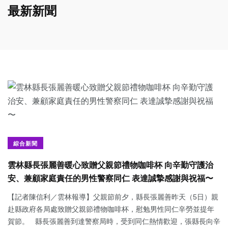
最新新聞
綜合新聞
雲林縣長張麗善暖心致贈父親節禮物咖啡杯 向辛勤守護治
安、兼顧家庭責任的男性警察同仁 表達誠摯感謝與祝福〜
【記者陳信利／雲林報導】父親節前夕，縣長張麗善昨天（5日）親
赴縣政府各局處致贈父親節禮物咖啡杯，慰勉男性同仁辛勞並提年
賀節。 縣長張麗善到達警察局時，受到同仁熱情歡迎，張縣長向辛