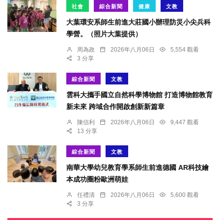
社會
綜合新聞
健康
文教
大葉環安系師生前進大莊國小辦理防災小尖兵科
學營。（照片大葉提供）
周為政
2026年八月06日
5,554 觀看
3 分享
綜合新聞
文教
雲科大攜手國立自然科學博物館 打造博物館教育
新未來 跨域合作開啟創新新篇章
陳信利
2026年八月06日
9,447 觀看
13 分享
綜合新聞
文教
南華大學幼兒教育學系師生前進德國 AR科技繪
本成功圈粉歐洲萌娃
任禮清
2026年八月06日
5,600 觀看
3 分享