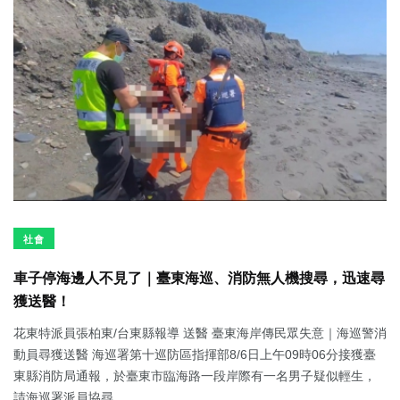
社會
車子停海邊人不見了｜臺東海巡、消防無人機搜尋，迅速尋
獲送醫！
花東特派員張柏東/台東縣報導 送醫 臺東海岸傳民眾失意｜海巡警消
動員尋獲送醫 海巡署第十巡防區指揮部8/6日上午09時06分接獲臺
東縣消防局通報，於臺東市臨海路一段岸際有一名男子疑似輕生，
請海巡署派員協尋...