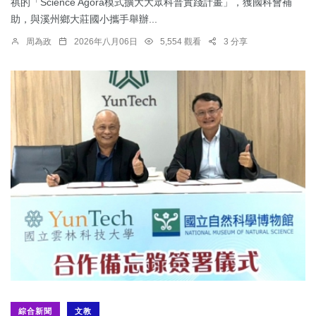
祺的「Science Agora模式擴大大眾科普實踐計畫」，獲國科會補
助，與溪州鄉大莊國小攜手舉辦...
周為政
2026年八月06日
5,554 觀看
3 分享
綜合新聞
文教