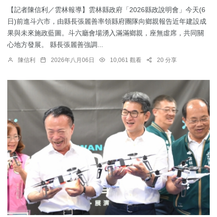
【記者陳信利／雲林報導】雲林縣政府「2026縣政說明會」今天(6
日)前進斗六市，由縣長張麗善率領縣府團隊向鄉親報告近年建設成
果與未來施政藍圖。斗六廳會場湧入滿滿鄉親，座無虛席，共同關
心地方發展。 縣長張麗善強調...
陳信利
2026年八月06日
10,061 觀看
20 分享