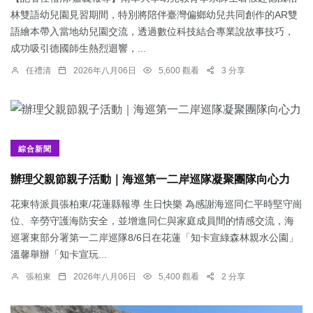
林雙語幼兒園見習期間，特別將陪伴臺灣偏鄉幼兒共同創作的AR雙
語繪本帶入當地幼兒園交流，透過數位科技結合專業說故事技巧，
成功吸引德國師生熱烈迴響，...
任禮清
2026年八月06日
5,600 觀看
3 分享
綜合新聞
辦理父親節親子活動｜海巡第一二岸巡隊凝聚團隊向心力
花東特派員張柏東/花蓮縣報導 生日快樂 為感謝海巡同仁平時堅守崗
位、辛勞守護海防安全，並增進同仁與家庭成員間的情感交流，海
巡署東部分署第一二岸巡隊8/6日在花蓮「知卡宣綠森林親水公園」
溫馨舉辦「知卡宣玩...
張柏東
2026年八月06日
5,400 觀看
2 分享