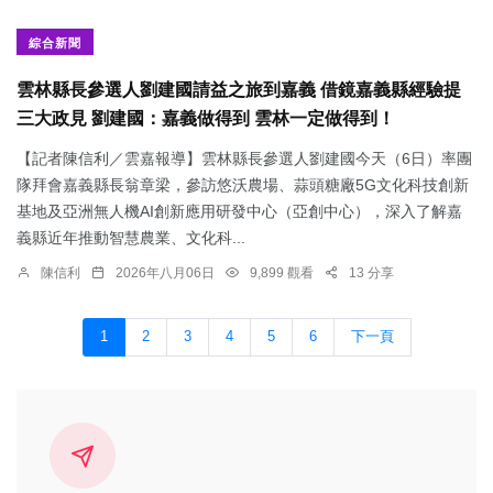
綜合新聞
雲林縣長參選人劉建國請益之旅到嘉義 借鏡嘉義縣經驗提
三大政見 劉建國：嘉義做得到 雲林一定做得到！
【記者陳信利／雲嘉報導】雲林縣長參選人劉建國今天（6日）率團
隊拜會嘉義縣長翁章梁，參訪悠沃農場、蒜頭糖廠5G文化科技創新
基地及亞洲無人機AI創新應用研發中心（亞創中心），深入了解嘉
義縣近年推動智慧農業、文化科...
陳信利
2026年八月06日
9,899 觀看
13 分享
1
2
3
4
5
6
下一頁