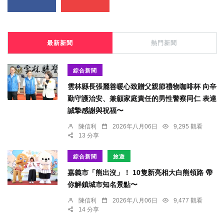
最新新聞
熱門新聞
綜合新聞
雲林縣長張麗善暖心致贈父親節禮物咖啡杯 向辛
勤守護治安、兼顧家庭責任的男性警察同仁 表達
誠摯感謝與祝福〜
陳信利
2026年八月06日
9,295 觀看
13 分享
綜合新聞
旅遊
嘉義市「熊出沒」！ 10隻新亮相大白熊領路 帶
你解鎖城市知名景點〜
陳信利
2026年八月06日
9,477 觀看
14 分享