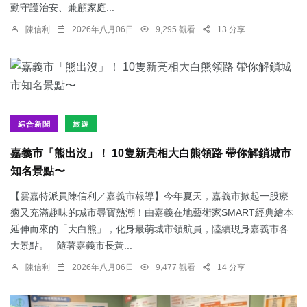
勤守護治安、兼顧家庭...
陳信利
2026年八月06日
9,295 觀看
13 分享
綜合新聞
旅遊
嘉義市「熊出沒」！ 10隻新亮相大白熊領路 帶你解鎖城市
知名景點〜
【雲嘉特派員陳信利／嘉義市報導】今年夏天，嘉義市掀起一股療
癒又充滿趣味的城市尋寶熱潮！由嘉義在地藝術家SMART經典繪本
延伸而來的「大白熊」，化身最萌城市領航員，陸續現身嘉義市各
大景點。 隨著嘉義市長黃...
陳信利
2026年八月06日
9,477 觀看
14 分享