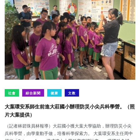
社會
綜合新聞
健康
文教
大葉環安系師生前進大莊國小辦理防災小尖兵科學營。（照
片大葉提供）
（記者林碧珠員林報導）大莊國小獲大葉大學協助，辦理防災小尖
兵科學營，由學童動手做，培養科學探索力。 大葉環安系主任周中