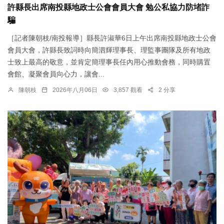
許縣長出席南投縣地政士公會會員大會 勉公私協力防堵詐
騙
［記者陳朝枝/南投報導］縣長許淑華6日上午出席南投縣地政士公會
會員大會，許縣長致詞時向簡泗輝理事長、理監事團隊及所有地政
士致上最高的敬意，並肯定簡理事長任內用心推動會務，同時購置
會館、凝聚會員向心力，讓會...
陳朝枝
2026年八月06日
3,857 觀看
2 分享