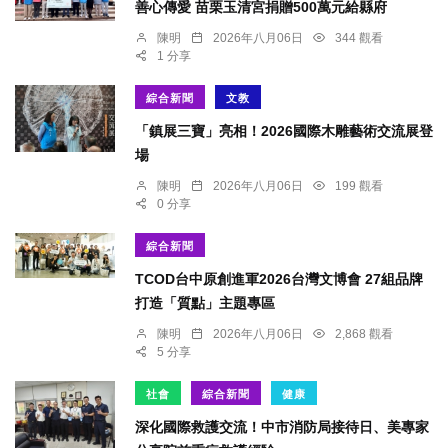
善心傳愛 苗栗玉清宮捐贈500萬元給縣府
陳明
2026年八月06日
344 觀看
1 分享
綜合新聞
文教
「鎮展三寶」亮相！2026國際木雕藝術交流展登
場
陳明
2026年八月06日
199 觀看
0 分享
綜合新聞
TCOD台中原創進軍2026台灣文博會 27組品牌
打造「質點」主題專區
陳明
2026年八月06日
2,868 觀看
5 分享
社會
綜合新聞
健康
深化國際救護交流！中市消防局接待日、美專家