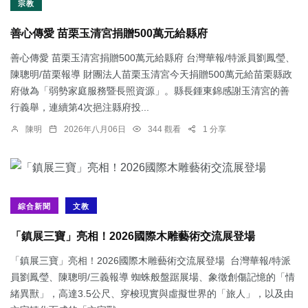
宗教
善心傳愛 苗栗玉清宮捐贈500萬元給縣府
善心傳愛 苗栗玉清宮捐贈500萬元給縣府 台灣華報/特派員劉鳳瑩、
陳聰明/苗栗報導 財團法人苗栗玉清宮今天捐贈500萬元給苗栗縣政
府做為「弱勢家庭服務暨長照資源」。縣長鍾東錦感謝玉清宮的善
行義舉，連續第4次挹注縣府投...
陳明
2026年八月06日
344 觀看
1 分享
綜合新聞
文教
「鎮展三寶」亮相！2026國際木雕藝術交流展登場
「鎮展三寶」亮相！2026國際木雕藝術交流展登場 台灣華報/特派
員劉鳳瑩、陳聰明/三義報導 蜘蛛般盤踞展場、象徵創傷記憶的「情
緒異獸」，高達3.5公尺、穿梭現實與虛擬世界的「旅人」，以及由