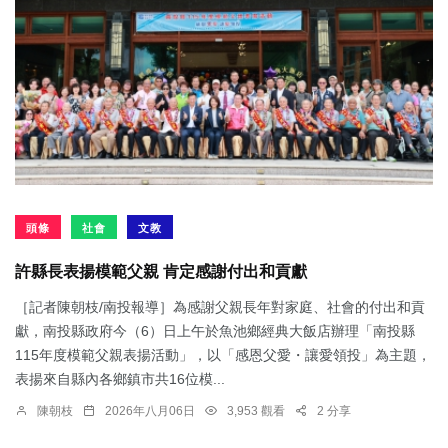
頭條
社會
文教
許縣長表揚模範父親 肯定感謝付出和貢獻
［記者陳朝枝/南投報導］為感謝父親長年對家庭、社會的付出和貢
獻，南投縣政府今（6）日上午於魚池鄉經典大飯店辦理「南投縣
115年度模範父親表揚活動」，以「感恩父愛・讓愛領投」為主題，
表揚來自縣內各鄉鎮市共16位模...
陳朝枝
2026年八月06日
3,953 觀看
2 分享