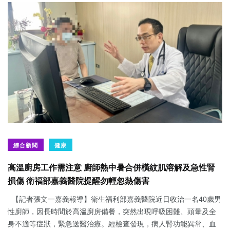
綜合新聞
健康
高溫廚房工作需注意 廚師熱中暑合併橫紋肌溶解及急性腎
損傷 衛福部嘉義醫院提醒勿輕忽熱傷害
【記者張文一嘉義報導】衛生福利部嘉義醫院近日收治一名40歲男
性廚師，因長時間於高溫廚房備餐，突然出現呼吸困難、頭暈及全
身不適等症狀，緊急送醫治療。經檢查發現，病人腎功能異常、血