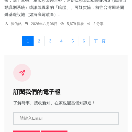
擾，除了軍機、軍艦頻繁繞台外，更疑似頻繁出動關閉AIS（船舶自
動識別系統）或訊號異常的「暗船」、可疑貨輪，前往台灣周邊關
鍵基礎設施（如海底電纜區）...
陳信銘
2026年八月06日
5,679 觀看
2 分享
1
2
3
4
5
6
下一頁
訂閱我們的電子報
了解時事、接收新知、在家也能當個知識通！
請鍵入Email