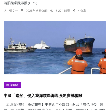
清肌酸磷酸激酶(CPK）...
張文一
2026年八月06日
5,274 觀看
4 分享
綜合新聞
中國「暗船」侵入我海纜區海巡強硬廣播驅離
【記者陳信銘／高雄報導】中共近年不斷強化對台「灰色地帶」襲