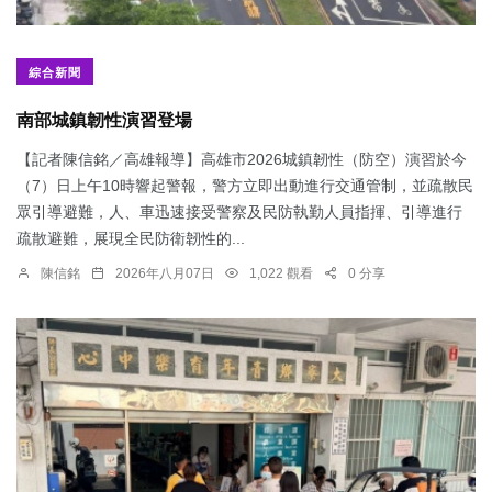
綜合新聞
南部城鎮韌性演習登場
【記者陳信銘／高雄報導】高雄市2026城鎮韌性（防空）演習於今
（7）日上午10時響起警報，警方立即出動進行交通管制，並疏散民
眾引導避難，人、車迅速接受警察及民防執勤人員指揮、引導進行
疏散避難，展現全民防衛韌性的...
陳信銘
2026年八月07日
1,022 觀看
0 分享