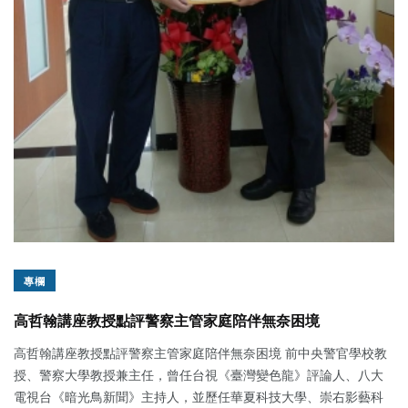
專欄
高哲翰講座教授點評警察主管家庭陪伴無奈困境
高哲翰講座教授點評警察主管家庭陪伴無奈困境 前中央警官學校教
授、警察大學教授兼主任，曾任台視《臺灣變色龍》評論人、八大
電視台《暗光鳥新聞》主持人，並歷任華夏科技大學、崇右影藝科