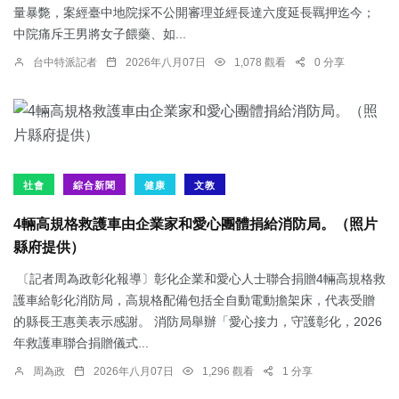
量暴斃，案經臺中地院採不公開審理並經長達六度延長羈押迄今；
中院痛斥王男將女子餵藥、如...
台中特派記者
2026年八月07日
1,078 觀看
0 分享
社會
綜合新聞
健康
文教
4輛高規格救護車由企業家和愛心團體捐給消防局。（照片
縣府提供）
〔記者周為政彰化報導〕彰化企業和愛心人士聯合捐贈4輛高規格救
護車給彰化消防局，高規格配備包括全自動電動擔架床，代表受贈
的縣長王惠美表示感謝。 消防局舉辦「愛心接力，守護彰化，2026
年救護車聯合捐贈儀式...
周為政
2026年八月07日
1,296 觀看
1 分享