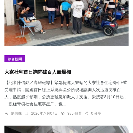
綜合新聞
大寮社宅首日詢問破百人氣爆棚
【記者陳信銘／高雄報導】緊鄰捷運大寮站的大寮社會住宅6日正式
受理申請，開跑首日線上系統與區公所現場諮詢人次迅速突破百
人，熱度超乎預期，公所更緊急加派人手支援。緊接著8月10日起，
「凱旋青樹社會住宅零星戶」也...
陳信銘
2026年八月07日
985 觀看
0 分享