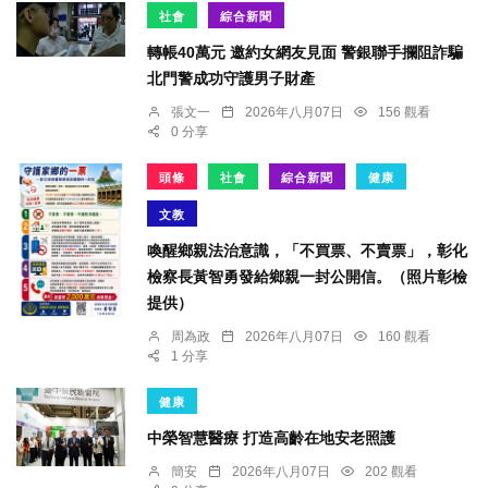
社會
綜合新聞
轉帳40萬元 邀約女網友見面 警銀聯手攔阻詐騙
北門警成功守護男子財產
張文一
2026年八月07日
156 觀看
0 分享
頭條
社會
綜合新聞
健康
文教
喚醒鄉親法治意識，「不買票、不賣票」，彰化
檢察長黃智勇發給鄉親一封公開信。（照片彰檢
提供）
周為政
2026年八月07日
160 觀看
1 分享
健康
中榮智慧醫療 打造高齡在地安老照護
簡安
2026年八月07日
202 觀看