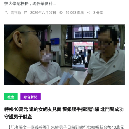
技大學副校長，現任華夏科...
高哲翰
2026年八月07日
49,063 觀看
3 分享
社會
綜合新聞
轉帳40萬元 邀約女網友見面 警銀聯手攔阻詐騙 北門警成功
守護男子財產
【記者張文一嘉義報導】朱姓男子日前到銀行欲轉帳新台幣40萬元