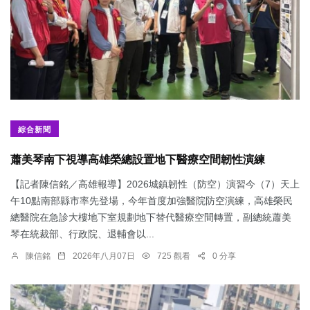
綜合新聞
蕭美琴南下視導高雄榮總設置地下醫療空間韌性演練
【記者陳信銘／高雄報導】2026城鎮韌性（防空）演習今（7）天上
午10點南部縣市率先登場，今年首度加強醫院防空演練，高雄榮民
總醫院在急診大樓地下室規劃地下替代醫療空間轉置，副總統蕭美
琴在統裁部、行政院、退輔會以...
陳信銘
2026年八月07日
725 觀看
0 分享