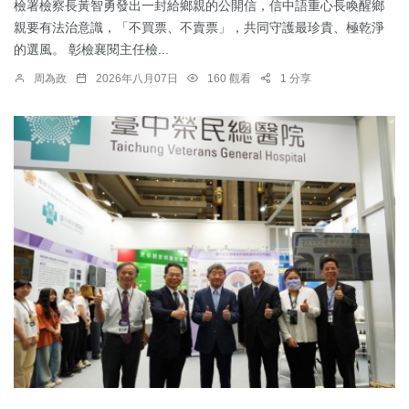
檢署檢察長黃智勇發出一封給鄉親的公開信，信中語重心長喚醒鄉
親要有法治意識，「不買票、不賣票」，共同守護最珍貴、極乾淨
的選風。 彰檢襄閱主任檢...
周為政
2026年八月07日
160 觀看
1 分享