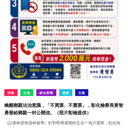
頭條
社會
綜合新聞
健康
文教
喚醒鄉親法治意識，「不買票、不賣票」，彰化檢察長黃智
勇發給鄉親一封公開信。（照片彰檢提供）
（記者林碧珠員林報導）針對即將展開的五合一地方選舉，彰化地