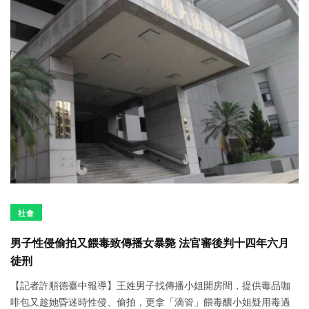
社會
男子性侵偷拍又餵毒致傳播女暴斃 法官審後判十四年六月
徒刑
【記者許順德臺中報導】王姓男子找傳播小姐開房間，提供毒品咖
啡包又趁她昏迷時性侵、偷拍，更拿「滴管」餵毒釀小姐疑用毒過