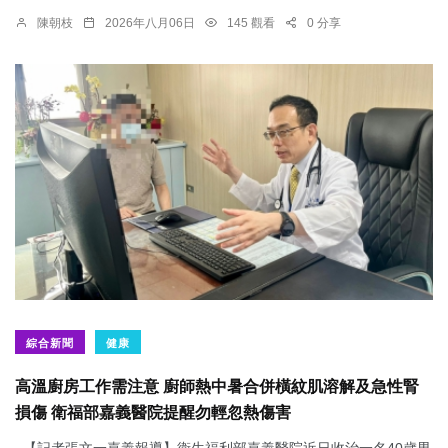
陳朝枝
2026年八月06日
145 觀看
0 分享
綜合新聞
健康
高溫廚房工作需注意 廚師熱中暑合併橫紋肌溶解及急性腎
損傷 衛福部嘉義醫院提醒勿輕忽熱傷害