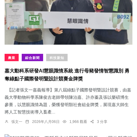
農業
綜合新聞
科技新知
嘉大動科系研發AI慧眼識情系統 進行母豬發情智慧識別 勇
奪綠點子國際發明暨設計競賽金牌獎
【記者張文一嘉義報導】第八屆綠點子國際發明暨設計競賽，由嘉
義大學動物科學系陳俊吉老師帶領陳泊嘉、許亦蓁及張以樂碩博生
參賽，以慧眼識情為題，榮獲發明類社會組金牌獎，展現嘉大師生
將人工智慧技術導入畜產...
張文一
2026年八月06日
1,966 觀看
3 分享