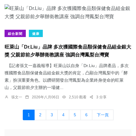
綜合新聞
健康
旺萊山「Dr.Liu」品牌 多次獲國際食品類保健食品組金銀大
獎 父親節前夕舉辦衛教講座 強調台灣鳳梨台灣寶
【記者張文一嘉義報導】旺萊山以自身「Dr.Liu」品牌產品，多次
獲國際食品類保健食品組金銀大獎的肯定，凸顯台灣鳳梨中的「酵
素」扮演重要角色。以鑽研開發台灣鳳梨為企業終身使命的旺萊
山，父親節前夕主辦的一場健...
張文一
2026年八月06日
2,510 觀看
3 分享
1
2
3
4
5
6
下一頁