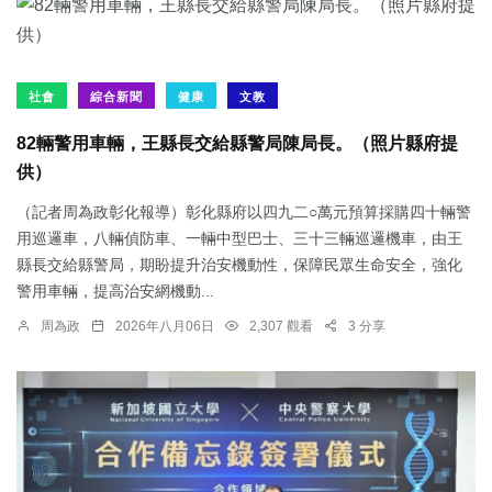
社會
綜合新聞
健康
文教
82輛警用車輛，王縣長交給縣警局陳局長。（照片縣府提
供）
（記者周為政彰化報導）彰化縣府以四九二○萬元預算採購四十輛警
用巡邏車，八輛偵防車、一輛中型巴士、三十三輛巡邏機車，由王
縣長交給縣警局，期盼提升治安機動性，保障民眾生命安全，強化
警用車輛，提高治安網機動...
周為政
2026年八月06日
2,307 觀看
3 分享