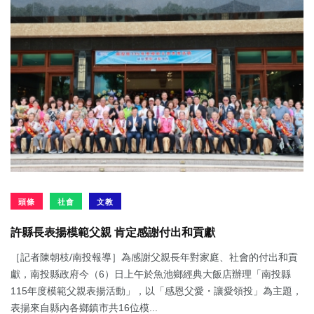
頭條
社會
文教
許縣長表揚模範父親 肯定感謝付出和貢獻
［記者陳朝枝/南投報導］為感謝父親長年對家庭、社會的付出和貢
獻，南投縣政府今（6）日上午於魚池鄉經典大飯店辦理「南投縣
115年度模範父親表揚活動」，以「感恩父愛・讓愛領投」為主題，
表揚來自縣內各鄉鎮市共16位模...