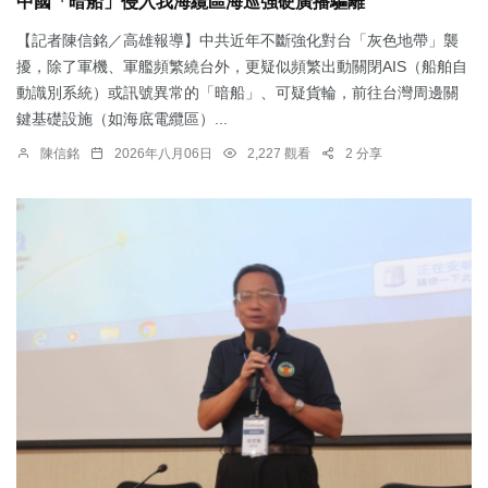
中國「暗船」侵入我海纜區海巡強硬廣播驅離
【記者陳信銘／高雄報導】中共近年不斷強化對台「灰色地帶」襲
擾，除了軍機、軍艦頻繁繞台外，更疑似頻繁出動關閉AIS（船舶自
動識別系統）或訊號異常的「暗船」、可疑貨輪，前往台灣周邊關
鍵基礎設施（如海底電纜區）...
陳信銘
2026年八月06日
2,227 觀看
2 分享