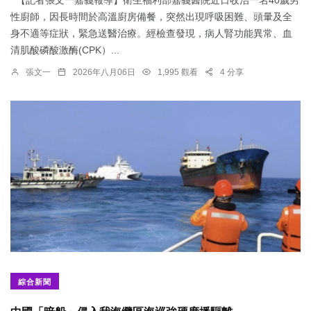
【記者張文一嘉義報導】衛生福利部嘉義醫院近日收治一名40歲男
性廚師，因長時間於高溫廚房備餐，突然出現呼吸困難、頭暈及全
身不適等症狀，緊急送醫治療。經檢查發現，病人腎功能異常、血
清肌酸磷酸激酶(CPK）...
張文一
2026年八月06日
1,995 觀看
4 分享
綜合新聞