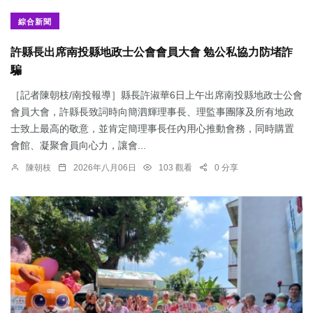
綜合新聞
許縣長出席南投縣地政士公會會員大會 勉公私協力防堵詐
騙
［記者陳朝枝/南投報導］縣長許淑華6日上午出席南投縣地政士公會
會員大會，許縣長致詞時向簡泗輝理事長、理監事團隊及所有地政
士致上最高的敬意，並肯定簡理事長任內用心推動會務，同時購置
會館、凝聚會員向心力，讓會...
陳朝枝
2026年八月06日
103 觀看
0 分享