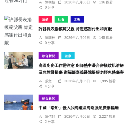
陳朝枝
2026年八月06日
136 觀看
0 分享
頭條
社會
文教
許縣長表揚模範父親 肯定感謝付出和貢獻
陳朝枝
2026年八月06日
145 觀看
0 分享
綜合新聞
健康
高溫廚房工作需注意 廚師熱中暑合併橫紋肌溶解
及急性腎損傷 衛福部嘉義醫院提醒勿輕忽熱傷害
張文一
2026年八月06日
1,995 觀看
4 分享
綜合新聞
中國「暗船」侵入我海纜區海巡強硬廣播驅離
陳信銘
2026年八月06日
2,227 觀看
2 分享