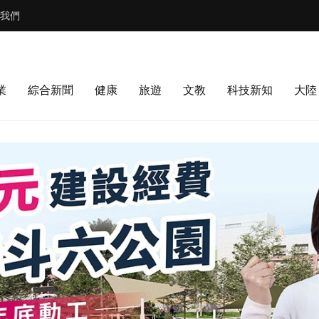
我們
業
綜合新聞
健康
旅遊
文教
科技新知
大陸