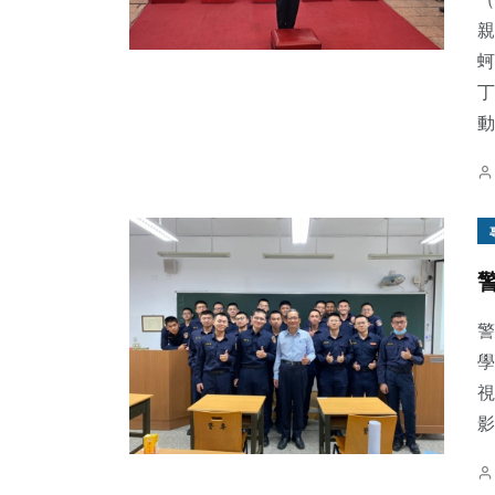
親
蚵
丁
動
661
+
34
+
161
+
綜合新聞
科技新知
旅遊
231
+
210
+
65
+
警
文教
健康
宗教
學
視
影