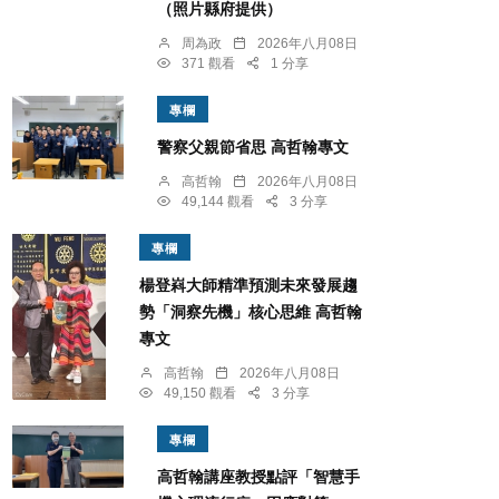
（照片縣府提供）
周為政
2026年八月08日
371 觀看
1 分享
專欄
警察父親節省思 高哲翰專文
高哲翰
2026年八月08日
49,144 觀看
3 分享
專欄
楊登嵙大師精準預測未來發展趨
勢「洞察先機」核心思維 高哲翰
專文
高哲翰
2026年八月08日
49,150 觀看
3 分享
專欄
高哲翰講座教授點評「智慧手