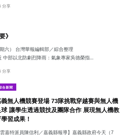
4 分享
摘要》
星期六） 台灣華報編輯部／綜合整理
 中部以北防劇烈降雨：​氣象專家吳德榮指...
4 分享
綜合新聞
嘉義無人機競賽登場 73隊挑戰穿越賽與無人機
足球 讓學生透過競技及團隊合作 展現無人機教
育學習成果！
雲嘉特派員陳信利／嘉義縣報導】嘉義縣政府今天（7