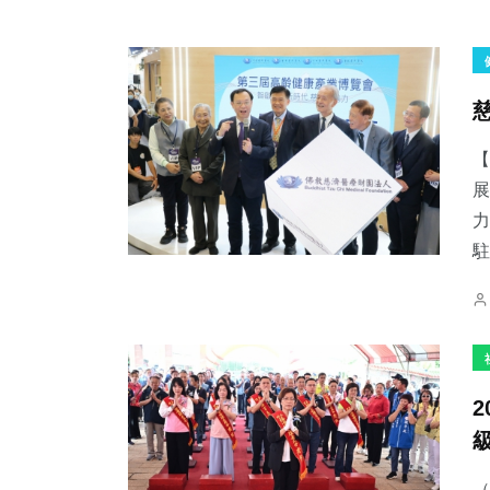
展
力
駐
（