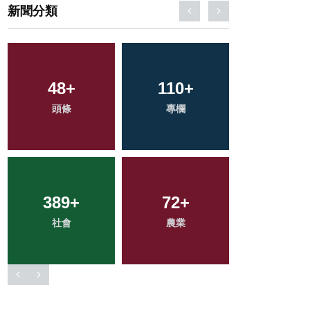
新聞分類
670
+
32
+
152
+
綜合新聞
科技新知
旅遊
229
+
208
+
65
+
文教
健康
宗教