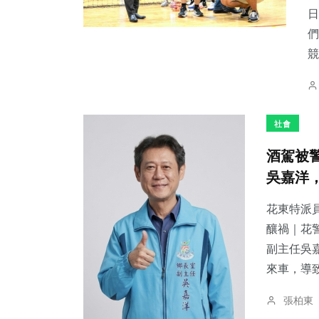
日
們
競
社會
酒駕被
吳嘉洋
花東特派員
釀禍｜花警法辦
副主任吳
來車，導致
張柏東