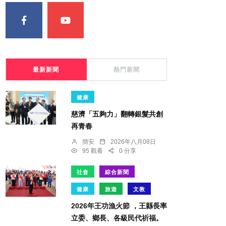
最新新聞
熱門新聞
健康
慈濟「五夠力」翻轉銀髮共創
再青春
簡安
2026年八月08日
95 觀看
0 分享
社會
綜合新聞
健康
旅遊
文教
2026年王功漁火節 ，王縣長率
立委、鄉長、各級民代祈福。