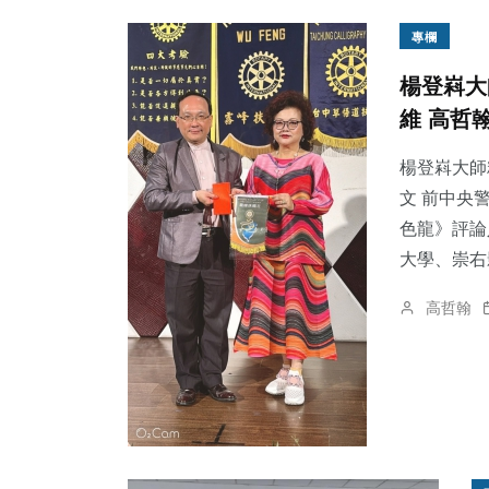
專欄
楊登嵙大
維 高哲
楊登嵙大師
文 前中央
色龍》評論
大學、崇右影
高哲翰