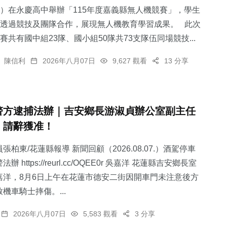
）在永慶高中舉辦「115年度嘉義縣無人機競賽」，學生
透過競技及團隊合作，展現無人機教育學習成果。 此次
賽共有國中組23隊、國小組50隊共73支隊伍同場競技...
陳信利
2026年八月07日
9,627 觀看
13 分享
警方逮捕法辦｜吉安鄉長游淑貞辦公室副主任
，請辭獲准！
張柏東/花蓮縣報導 新聞回顧（2026.08.07.）酒駕停車
 https://reurl.cc/OQEE0r 吳嘉洋 花蓮縣吉安鄉長室
嘉洋，8月6日上午在花蓮市德安二街因開車門未注意後方
機車騎士摔傷。...
2026年八月07日
5,583 觀看
3 分享