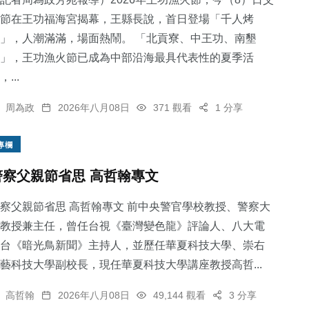
節在王功福海宮揭幕，王縣長說，首日登場「千人烤
」，人潮滿滿，場面熱鬧。 「北貢寮、中王功、南墾
」，王功漁火節已成為中部沿海最具代表性的夏季活
，...
2
+
48
+
110
+
周為政
2026年八月08日
371 觀看
1 分享
大陸
頭條
專欄
專欄
警察父親節省思 高哲翰專文
389
+
72
+
察父親節省思 高哲翰專文 前中央警官學校教授、警察大
社會
農業
教授兼主任，曾任台視《臺灣變色龍》評論人、八大電
台《暗光鳥新聞》主持人，並歷任華夏科技大學、崇右
藝科技大學副校長，現任華夏科技大學講座教授高哲...
高哲翰
2026年八月08日
49,144 觀看
3 分享