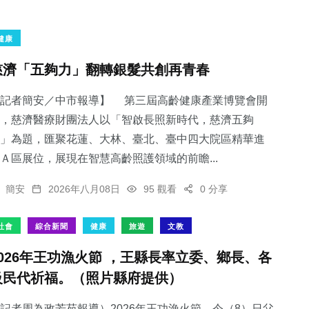
健康
慈濟「五夠力」翻轉銀髮共創再青春
【記者簡安／中市報導】 第三屆高齡健康產業博覽會開
，慈濟醫療財團法人以「智啟長照新時代，慈濟五夠
」為題，匯聚花蓮、大林、臺北、臺中四大院區精華進
Ａ區展位，展現在智慧高齡照護領域的前瞻...
簡安
2026年八月08日
95 觀看
0 分享
社會
綜合新聞
健康
旅遊
文教
2026年王功漁火節 ，王縣長率立委、鄉長、各
級民代祈福。（照片縣府提供）
記者周為政芳苑報導）2026年王功漁火節，今（8）日父