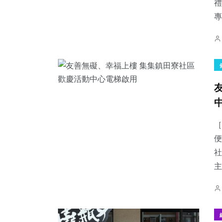
禮
專
［
便
社
主