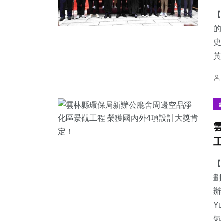
【
的
史
黃
【
劃
辦
Y
氣