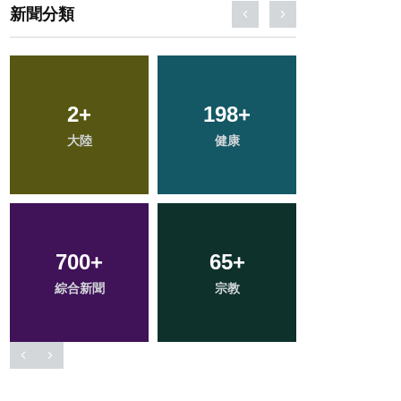
新聞分類
109
+
47
+
372
+
專欄
頭條
社會
72
+
34
+
159
+
農業
科技新知
旅遊