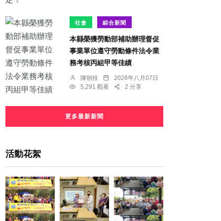
社會
綜合新聞
本縣榮獲勞動部補助辦理督促
事業單位遵守勞動條件法令業
務考核丙組甲等佳績
陳朝枝
2026年八月07日
5,291 觀看
2 分享
更多最新新聞
活動花絮