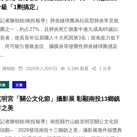
升級「1劑搞定」
記者陳朝枝/南投報導］肺炎鏈球菌為社區型肺炎常見致
菌之一，約占27%，且肺炎死亡個案中逾九成為65歲以
長者，使其長年位居國人十大死因第3名；當免疫力低下
，尚可能引發敗血症、腦膜炎等侵襲性肺炎鏈球菌感染
..
陳朝枝
2026年八月07日
5,286 觀看
2 分享
宗教
文教
克明宮「關公文化節」攝影展 彰顯南投13鄉鎮
市之美
記者陳朝枝/南投報導］南投縣竹山鎮克明宮關公文化節
頭戲─「2026發現南投十三鄉鎮之美」攝影展徵件頒獎典