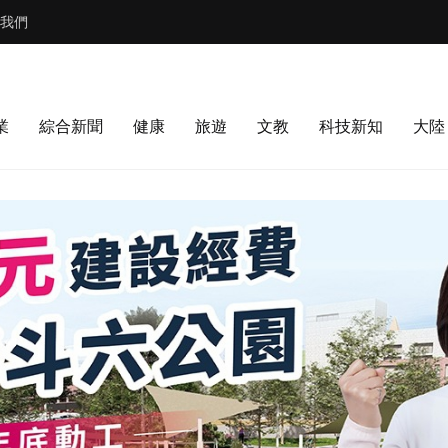
我們
業
綜合新聞
健康
旅遊
文教
科技新知
大陸