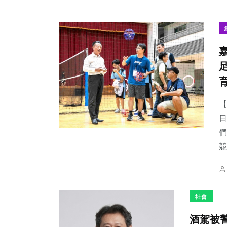
【
日
們
競
社會
酒駕被