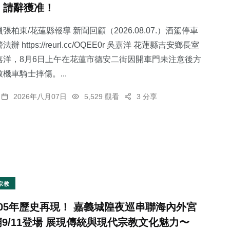
，請辭獲准！
張柏東/花蓮縣報導 新聞回顧（2026.08.07.）酒駕停車
 https://reurl.cc/OQEE0r 吳嘉洋 花蓮縣吉安鄉長室
嘉洋，8月6日上午在花蓮市德安二街因開車門未注意後方
231
+
2
+
198
+
機車騎士摔傷。...
文教
大陸
健康
2026年八月07日
5,529 觀看
3 分享
700
+
65
+
綜合新聞
宗教
宗教
105年歷史再現！ 嘉義城隍夜巡串聯海內外宮
廟9/11登場 展現傳統與現代宗教文化魅力〜