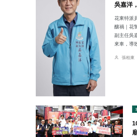
吳嘉洋
花東特派員
釀禍｜花警法辦
副主任吳
108
+
50
+
394
+
來車，導致
專欄
頭條
社會
張柏東
73
+
34
+
161
+
農業
科技新知
旅遊