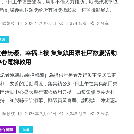
，7日上午隆重登場，縣府不僅大力補助，縣長許淑華也
程到場參觀並頒獎給所有得獎攝影家。這項攝影展與...
陳朝枝
2026年八月07日
5,374 觀看
2 分享
健康
友善無礙、幸福上樓 集集鎮田寮社區歡慶活動
中心電梯啟用
記者陳朝枝/南投報導］為提供年長者及行動不便居民更
利、友善的活動環境，集集鎮公所7日上午在集集鎮田寮
區活動中心盛大舉行電梯啟用典禮，由集集鎮長吳大村
持，並與縣長許淑華、縣議員黃春麟、謝明謀、陳淑惠...
陳朝枝
2026年八月07日
5,346 觀看
2 分享
綜合新聞
健康