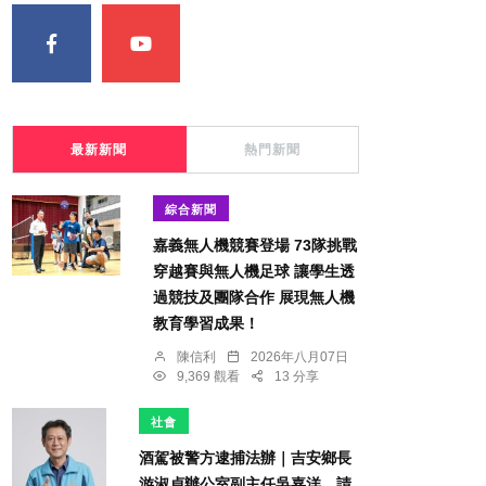
最新新聞
熱門新聞
綜合新聞
嘉義無人機競賽登場 73隊挑戰
穿越賽與無人機足球 讓學生透
過競技及團隊合作 展現無人機
教育學習成果！
陳信利
2026年八月07日
9,369 觀看
13 分享
社會
酒駕被警方逮捕法辦｜吉安鄉長
游淑貞辦公室副主任吳嘉洋，請