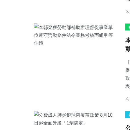
［
促
政
表