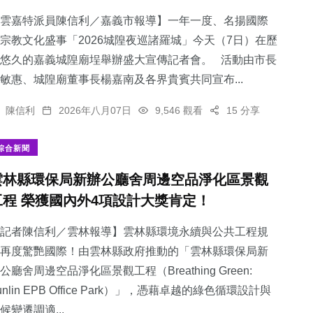
雲嘉特派員陳信利／嘉義市報導】一年一度、名揚國際
宗教文化盛事「2026城隍夜巡諸羅城」今天（7日）在歷
悠久的嘉義城隍廟埕舉辦盛大宣傳記者會。 活動由市長
敏惠、城隍廟董事長楊嘉南及各界貴賓共同宣布...
陳信利
2026年八月07日
9,546 觀看
15 分享
綜合新聞
雲林縣環保局新辦公廳舍周邊空品淨化區景觀
工程 榮獲國內外4項設計大獎肯定！
記者陳信利／雲林報導】雲林縣環境永續與公共工程規
再度驚艷國際！由雲林縣政府推動的「雲林縣環保局新
公廳舍周邊空品淨化區景觀工程（Breathing Green:
unlin EPB Office Park）」，憑藉卓越的綠色循環設計與
候變遷調適...