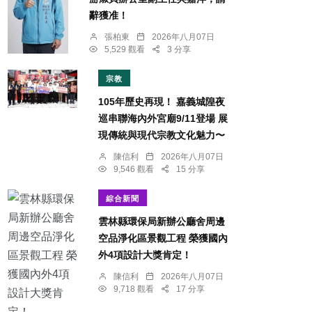
辭獲准！
張柏東
2026年八月07日
5,529 觀看
3 分享
宗教
105年歷史再現！ 嘉義城隍夜
巡串聯海內外宮廟9/11登場 展
現傳統與現代宗教文化魅力〜
陳信利
2026年八月07日
9,546 觀看
15 分享
綜合新聞
雲林縣環保局新辦公廳舍周邊
空品淨化區景觀工程 榮獲國內
外4項設計大獎肯定！
陳信利
2026年八月07日
9,718 觀看
17 分享