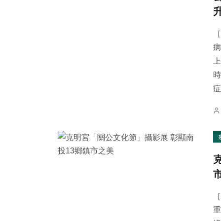
［
病
上
時
症.
［
重