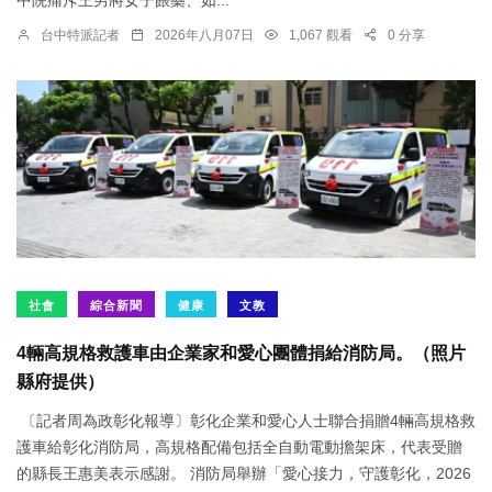
中院痛斥王男將女子餵藥、如...
台中特派記者
2026年八月07日
1,067 觀看
0 分享
社會
綜合新聞
健康
文教
4輛高規格救護車由企業家和愛心團體捐給消防局。（照片
縣府提供）
〔記者周為政彰化報導〕彰化企業和愛心人士聯合捐贈4輛高規格救
護車給彰化消防局，高規格配備包括全自動電動擔架床，代表受贈
的縣長王惠美表示感謝。 消防局舉辦「愛心接力，守護彰化，2026