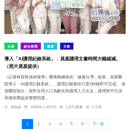
社會
綜合新聞
健康
文教
導入「AI護理紀錄系統」．員基護理文書時間大幅縮減。
（照片員基提供）
（記者林碧珠員林報導）響應賴總統的「健康台灣」政策，員基醫
院導入「AI護理記錄系統」，護理記錄最快只需3秒鐘即可完成。 員
基醫院指出，面對全球人口高齡化和護理人力出走，護理師平日須
承擔高壓臨床實體照護，...
周為政
2026年八月07日
1,676 觀看
1 分享
1
2
3
4
5
6
下一頁