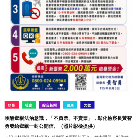
頭條
社會
綜合新聞
健康
文教
喚醒鄉親法治意識，「不買票、不賣票」，彰化檢察長黃智
勇發給鄉親一封公開信。（照片彰檢提供）