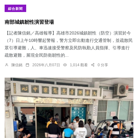
綜合新聞
南部城鎮韌性演習登場
【記者陳信銘／高雄報導】高雄市2026城鎮韌性（防空）演習於今
（7）日上午10時響起警報，警方立即出動進行交通管制，並疏散民
眾引導避難，人、車迅速接受警察及民防執勤人員指揮、引導進行
疏散避難，展現全民防衛韌性的...
陳信銘
2026年八月07日
1,014 觀看
0 分享