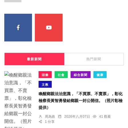
最新新聞
熱門新聞
頭條
社會
綜合新聞
健康
文教
喚醒鄉親法治意識，「不買票、不賣票」，彰化
檢察長黃智勇發給鄉親一封公開信。（照片彰檢
提供）
周為政
2026年八月07日
41 觀看
1 分享