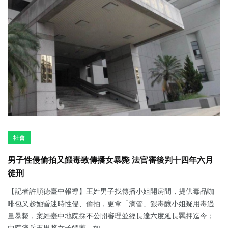
社會
男子性侵偷拍又餵毒致傳播女暴斃 法官審後判十四年六月
徒刑
【記者許順德臺中報導】王姓男子找傳播小姐開房間，提供毒品咖
啡包又趁她昏迷時性侵、偷拍，更拿「滴管」餵毒釀小姐疑用毒過
量暴斃，案經臺中地院採不公開審理並經長達六度延長羈押迄今；