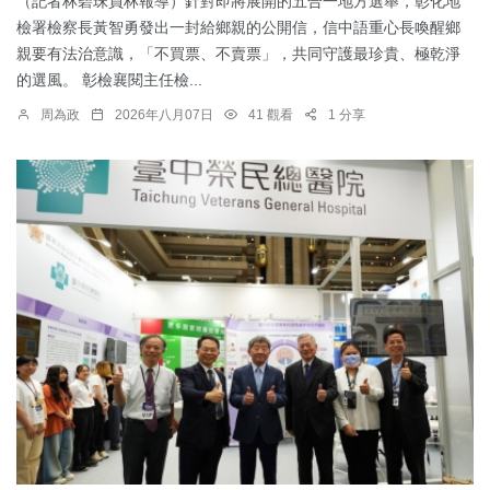
（記者林碧珠員林報導）針對即將展開的五合一地方選舉，彰化地
檢署檢察長黃智勇發出一封給鄉親的公開信，信中語重心長喚醒鄉
親要有法治意識，「不買票、不賣票」，共同守護最珍貴、極乾淨
的選風。 彰檢襄閱主任檢...
周為政
2026年八月07日
41 觀看
1 分享