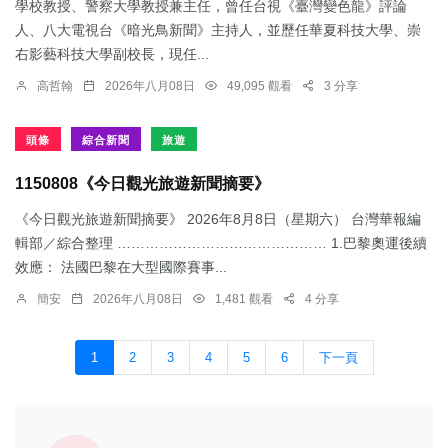
學校教授、警察大學教授兼主任，曾任台視《臺灣變色龍》評論
人、八大電視台《暗光鳥新聞》主持人，並歷任華夏科技大學、崇
右影藝科技大學副校長，現任...
高哲翰
2026年八月08日
49,095 觀看
3 分享
頭條
綜合新聞
旅遊
1150808《今日觀光旅遊新聞摘要》
《今日觀光旅遊新聞摘要》 2026年8月8日（星期六） 台灣華報編
輯部／綜合整理 ……………………………………… 1.​巴黎奧運後續
效應： 法國巴黎在大型國際賽事...
簡安
2026年八月08日
1,481 觀看
4 分享
1
2
3
4
5
6
下一頁