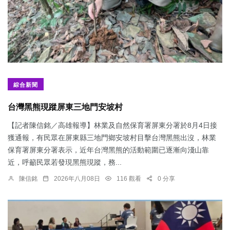
綜合新聞
台灣黑熊現蹤屏東三地門安坡村
【記者陳信銘／高雄報導】林業及自然保育署屏東分署於8月4日接
獲通報，有民眾在屏東縣三地門鄉安坡村目擊台灣黑熊出沒，林業
保育署屏東分署表示，近年台灣黑熊的活動範圍已逐漸向淺山靠
近，呼籲民眾若發現黑熊現蹤，務...
陳信銘
2026年八月08日
116 觀看
0 分享