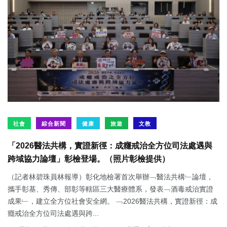
社會
綜合新聞
健康
旅遊
文教
「2026醫法共構，實證新徑：成癮戒治全方位司法處遇與
跨域協力論壇」彰檢登場。（照片彰檢提供）
（記者林碧珠員林報導）彰化地檢署首次舉辦﹁醫法共構﹂論壇，
攜手彰基、秀傳、部彰等轄區三大醫療體系，發表﹁酒毒戒治實證
成果﹂，建立全方位社會安全網。 ﹁2026醫法共構，實證新徑：成
癮戒治全方位司法處遇與跨...