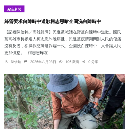
綜合新聞
綠營要求向陳時中道歉柯志恩嗆企圖洗白陳時中
【記者陳信銘／高雄報導】民進黨喊話在野黨向陳時中道歉。國民
黨高雄市長參選人柯志恩昨晚痛批，民進黨疫情期間對人民的傷痛
沒有反省，卻操作慈濟遭詐騙一式、企圖洗白陳時中，只會讓人民
更加憤怒。 柯志恩昨在...
陳信銘
2026年八月08日
106 觀看
0 分享