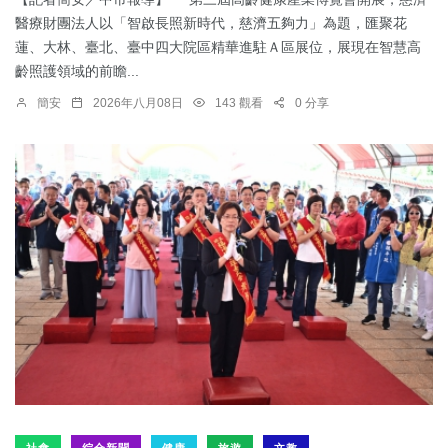
醫療財團法人以「智啟長照新時代，慈濟五夠力」為題，匯聚花
蓮、大林、臺北、臺中四大院區精華進駐Ａ區展位，展現在智慧高
齡照護領域的前瞻...
簡安
2026年八月08日
143 觀看
0 分享