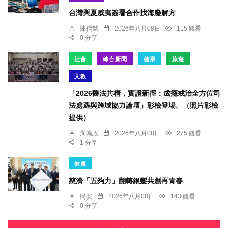
台灣與夏威夷簽署合作找海廢解方
陳信銘
2026年八月08日
115 觀看
0 分享
社會
綜合新聞
健康
旅遊
文教
「2026醫法共構，實證新徑：成癮戒治全方位司
法處遇與跨域協力論壇」彰檢登場。（照片彰檢
提供）
周為政
2026年八月08日
275 觀看
1 分享
健康
慈濟「五夠力」翻轉銀髮共創再青春
簡安
2026年八月08日
143 觀看
0 分享