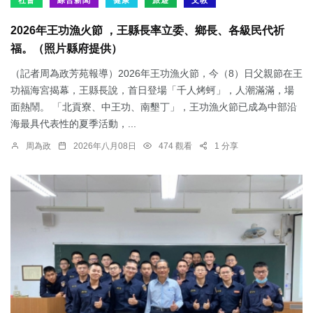
社會
綜合新聞
健康
旅遊
文教
2026年王功漁火節 ，王縣長率立委、鄉長、各級民代祈
福。（照片縣府提供）
（記者周為政芳苑報導）2026年王功漁火節，今（8）日父親節在王
功福海宮揭幕，王縣長說，首日登場「千人烤蚵」，人潮滿滿，場
面熱鬧。 「北貢寮、中王功、南墾丁」，王功漁火節已成為中部沿
海最具代表性的夏季活動，...
周為政
2026年八月08日
474 觀看
1 分享