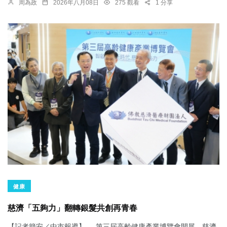
周為政
2026年八月08日
275 觀看
1 分享
健康
慈濟「五夠力」翻轉銀髮共創再青春
【記者簡安／中市報導】 第三屆高齡健康產業博覽會開展，慈濟