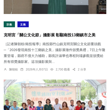
宗教
文教
克明宮「關公文化節」攝影展 彰顯南投13鄉鎮市之美
［記者陳朝枝/南投報導］南投縣竹山鎮克明宮關公文化節重頭戲
─「2026發現南投十三鄉鎮之美」攝影展徵件頒獎典禮，7日上午隆
重登場，縣府不僅大力補助，縣長許淑華也專程到場參觀並頒獎給
所有得獎攝影家。這項攝影展與...
陳朝枝
2026年八月07日
2,700 觀看
2 分享