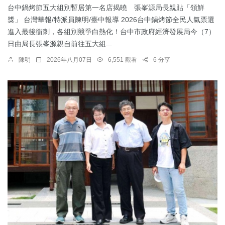
台中鍋烤節五大組別暫居第一名店揭曉 張峯源局長親貼「領鮮
獎」 台灣華報/特派員陳明/臺中報導 2026台中鍋烤節全民人氣票選
進入最後衝刺，各組別競爭白熱化！台中市政府經濟發展局今（7）
日由局長張峯源親自前往五大組...
陳明
2026年八月07日
6,551 觀看
6 分享