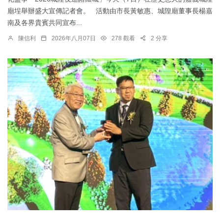
廟埕舉辦盛大宣傳記者會。 活動由市長黃敏惠、城隍廟董事長楊嘉
南及各界貴賓共同宣布...
陳信利
2026年八月07日
278 觀看
2 分享