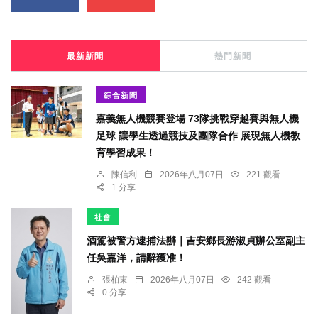
最新新聞
熱門新聞
綜合新聞
嘉義無人機競賽登場 73隊挑戰穿越賽與無人機
足球 讓學生透過競技及團隊合作 展現無人機教
育學習成果！
陳信利
2026年八月07日
221 觀看
1 分享
社會
酒駕被警方逮捕法辦｜吉安鄉長游淑貞辦公室副主
任吳嘉洋，請辭獲准！
張柏東
2026年八月07日
242 觀看
0 分享