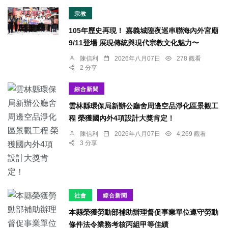
宗教
105年歷史再現！ 嘉義城隍夜巡串聯海內外宮廟
9/11登場 展現傳統與現代宗教文化魅力〜
陳信利
2026年八月07日
278 觀看
2 分享
綜合新聞
雲林縣環保局新辦公廳舍周邊空品淨化區景觀工
程 榮獲國內外4項設計大獎肯定！
陳信利
2026年八月07日
4,269 觀看
3 分享
社會
綜合新聞
本縣榮獲勞動部補助辦理督促事業單位遵守勞動
條件法令業務考核丙組甲等佳績