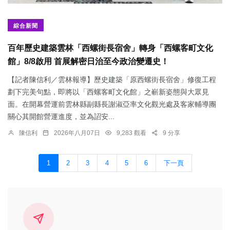
綜合新聞
百年歷史建築雲林「西螺街長宿舍」轉身「西螺客町文化
館」8/8啟用 首展解密日治至今政治變遷史！
【記者陳信利／雲林報導】歷史建築「原西螺街長宿舍」修復工程
劃下完美句點，即將以「西螺客町文化館」之嶄新姿態與大眾見
面。在開幕營運前雲林縣副縣長謝淑亞率文化觀光處及客家輔導團
關心其開館營運進度，並為詔安...
陳信利
2026年八月07日
9,283 觀看
9 分享
1
2
3
4
5
6
下一頁