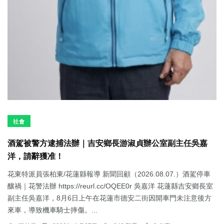
社會
酒駕被警方逮捕法辦｜吉安鄉長游淑貞辦公室副主任吳嘉
洋，請辭獲准！
花東特派員張柏東/花蓮縣報導 新聞回顧（2026.08.07.）酒駕停車
釀禍｜花警法辦 https://reurl.cc/OQEE0r 吳嘉洋 花蓮縣吉安鄉長室
副主任吳嘉洋，8月6日上午在花蓮市德安二街因開車門未注意後方
來車，導致機車騎士摔傷。...