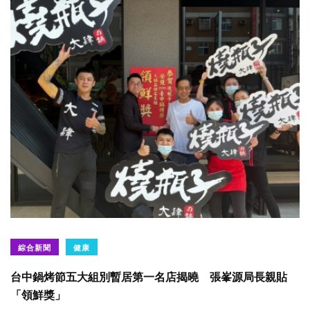
綜合新聞
健康
台中鍋烤節五大組別暫居第一名店揭曉 張峯源局長親貼
「領鮮獎」