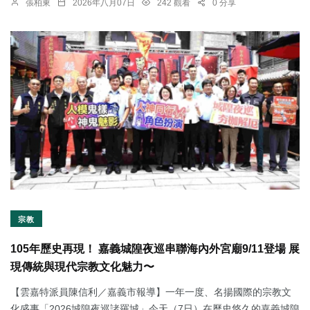
張柏東
2026年八月07日
242 觀看
0 分享
宗教
105年歷史再現！ 嘉義城隍夜巡串聯海內外宮廟9/11登場 展
現傳統與現代宗教文化魅力〜
【雲嘉特派員陳信利／嘉義市報導】一年一度、名揚國際的宗教文
化盛事「2026城隍夜巡諸羅城」今天（7日）在歷史悠久的嘉義城隍