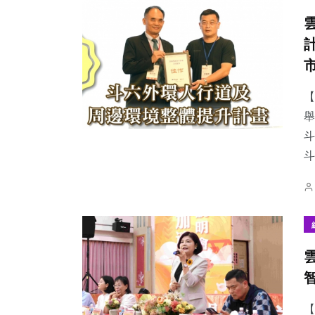
【
舉
斗
【