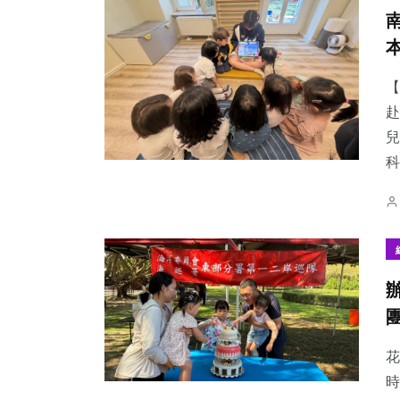
【
赴
兒
科
花
時