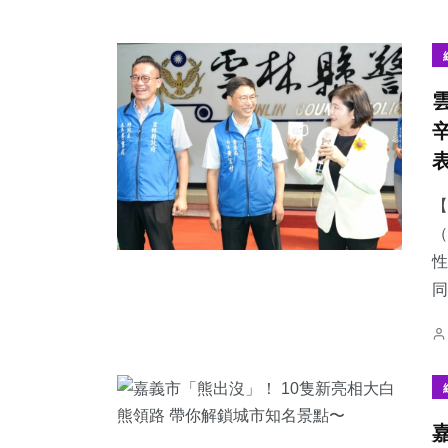
【
（
性
同