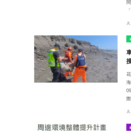
間
「
花
海
0
際