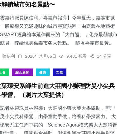
你解鎖城市知名景點〜
雲嘉特派員陳信利／嘉義市報導】今年夏天，嘉義市掀
一股療癒又充滿趣味的城市尋寶熱潮！由嘉義在地藝術
SMART經典繪本延伸而來的「大白熊」，化身最萌城市
41
+
3
+
474
+
航員，陸續現身嘉義市各大景點。 隨著嘉義市長黃...
科技新知
大陸
社會
陳信利
2026年八月06日
9,481 觀看
14 分享
社會
綜合新聞
健康
文教
大葉環安系師生前進大莊國小辦理防災小尖兵
192
+
138
+
科學營。（照片大葉提供）
旅遊
專欄
記者林碧珠員林報導）大莊國小獲大葉大學協助，辦理
災小尖兵科學營，由學童動手做，培養科學探索力。 大
環安系主任周中祺的「Science Agora模式擴大大眾科普
踐計畫」，獲國科會補助，與溪州鄉大莊國小攜手舉辦...