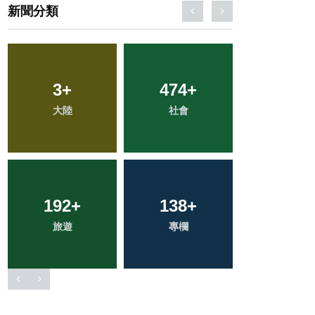
新聞分類
252
+
88
+
278
+
健康
農業
文教
78
+
841
+
59
+
宗教
綜合新聞
頭條