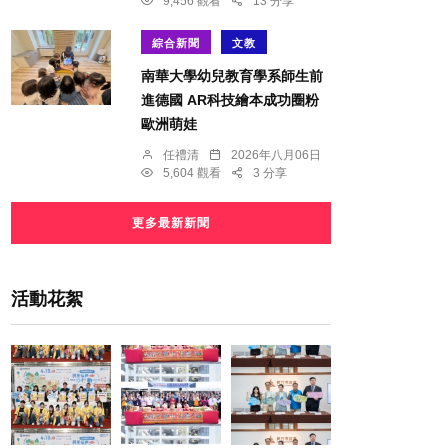
9,456 觀看
13 分享
綜合新聞
文教
南華大學幼兒教育學系師生前
進德國 AR科技繪本成功圈粉
歐洲萌娃
任禮清
2026年八月06日
5,604 觀看
3 分享
更多最新新聞
活動花絮