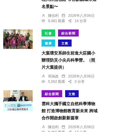
名景點〜
陳信利
2026年八月06日
9,481 觀看
14 分享
社會
綜合新聞
健康
文教
大葉環安系師生前進大莊國小
辦理防災小尖兵科學營。（照
片大葉提供）
周為政
2026年八月06日
5,562 觀看
3 分享
綜合新聞
文教
雲科大攜手國立自然科學博物
館 打造博物館教育新未來 跨域
合作開啟創新新篇章
陳信利
2026年八月06日