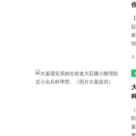
【
起
家
249
+
88
+
278
+
領
健康
農業
文教
78
+
841
+
59
+
宗教
綜合新聞
頭條
（
防
葉
實