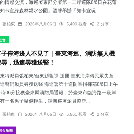
的情感交流，海巡署東部分署第一二岸巡隊8/6日在花蓮
知卡宣綠森林親水公園」溫馨舉辦「知卡宣玩...
張柏東
2026年八月06日
5,400 觀看
2 分享
社會
車子停海邊人不見了｜臺東海巡、消防無人機
搜尋，迅速尋獲送醫！
東特派員張柏東/台東縣報導 送醫 臺東海岸傳民眾失意｜
巡警消動員尋獲送醫 海巡署第十巡防區指揮部8/6日上午
9時06分接獲臺東縣消防局通報，於臺東市臨海路一段岸
有一名男子疑似輕生，請海巡署派員協尋...
張柏東
2026年八月06日
5,561 觀看
2 分享
綜合新聞