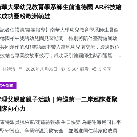
南華大學幼兒教育學系師生前進德國 AR科技繪
本成功圈粉歐洲萌娃
記者任禮清/嘉義報導】南華大學幼兒教育學系師生暑假
德國柏林雙語幼兒園見習期間，特別將陪伴臺灣偏鄉幼
共同創作的AR雙語繪本帶入當地幼兒園交流，透過數位
技結合專業說故事技巧，成功吸引德國師生熱烈迴響，...
任禮清
2026年八月06日
5,604 觀看
3 分享
綜合新聞
辦理父親節親子活動｜海巡第一二岸巡隊凝聚
團隊向心力
東特派員張柏東/花蓮縣報導 生日快樂 為感謝海巡同仁平
堅守崗位、辛勞守護海防安全，並增進同仁與家庭成員