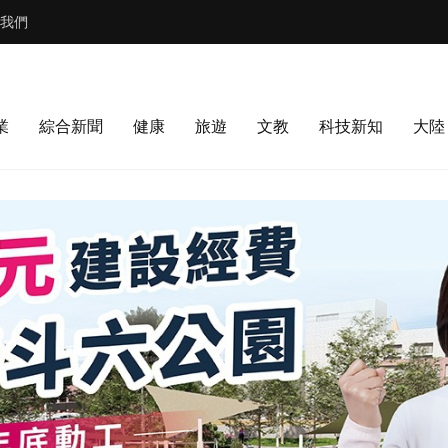
我們
業
綜合新聞
健康
旅遊
文教
科技新知
大陸