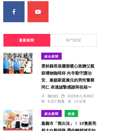
最新新聞
熱門新聞
綜合新聞
雲林縣長張麗善暖心致贈父親
節禮物咖啡杯 向辛勤守護治
安、兼顧家庭責任的男性警察
同仁 表達誠摯感謝與祝福〜
陳信利
2026年八月06日
9,327 觀看
13 分享
綜合新聞
旅遊
嘉義市「熊出沒」！ 10隻新亮
相大白熊領路 帶你解鎖城市知