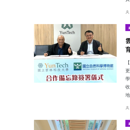
【
更
學
收
地.