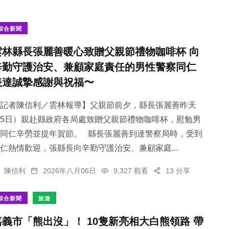
綜合新聞
雲林縣長張麗善暖心致贈父親節禮物咖啡杯 向
辛勤守護治安、兼顧家庭責任的男性警察同仁
表達誠摯感謝與祝福〜
記者陳信利／雲林報導】父親節前夕，縣長張麗善昨天
5日）親赴縣政府各局處致贈父親節禮物咖啡杯，慰勉男
同仁辛勞並提年賀節。 縣長張麗善到達警察局時，受到
仁熱情歡迎，張縣長向辛勤守護治安、兼顧家庭...
陳信利
2026年八月06日
9,327 觀看
13 分享
綜合新聞
旅遊
嘉義市「熊出沒」！ 10隻新亮相大白熊領路 帶