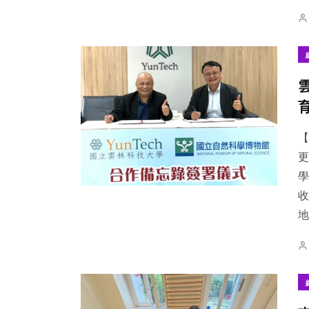
【
更
學
收
地.