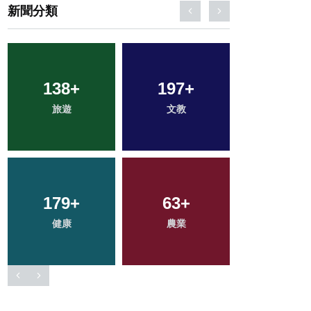
新聞分類
336
+
604
+
28
+
社會
綜合新聞
科技新知
43
+
2
+
98
+
頭條
大陸
專欄