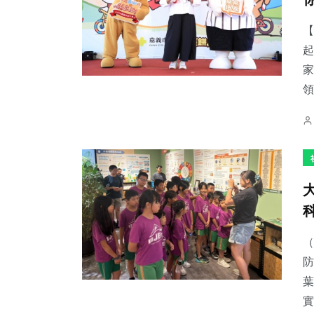
【
起
家
領
（
防
葉
實