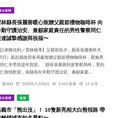
綜合新聞
雲林縣長張麗善暖心致贈父親節禮物咖啡杯 向
辛勤守護治安、兼顧家庭責任的男性警察同仁
56
+
138
+
197
+
表達誠摯感謝與祝福〜
宗教
旅遊
文教
記者陳信利／雲林報導】父親節前夕，縣長張麗善昨天
5日）親赴縣政府各局處致贈父親節禮物咖啡杯，慰勉男
同仁辛勞並提年賀節。 縣長張麗善到達警察局時，受到
仁熱情歡迎，張縣長向辛勤守護治安、兼顧家庭...
179
+
63
+
陳信利
2026年八月06日
9,422 觀看
13 分享
健康
農業
綜合新聞
旅遊
嘉義市「熊出沒」！ 10隻新亮相大白熊領路 帶
你解鎖城市知名景點〜