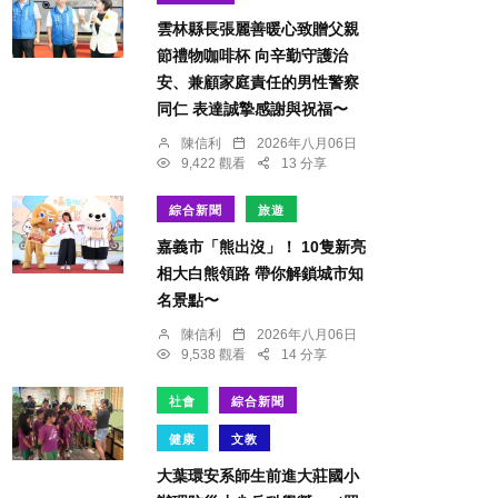
雲林縣長張麗善暖心致贈父親
節禮物咖啡杯 向辛勤守護治
安、兼顧家庭責任的男性警察
同仁 表達誠摯感謝與祝福〜
陳信利
2026年八月06日
9,422 觀看
13 分享
綜合新聞
旅遊
嘉義市「熊出沒」！ 10隻新亮
相大白熊領路 帶你解鎖城市知
名景點〜
陳信利
2026年八月06日
9,538 觀看
14 分享
社會
綜合新聞
健康
文教
大葉環安系師生前進大莊國小