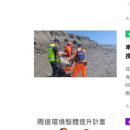
「
花
海
0
際