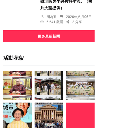
辦理防災小尖兵科學營。（照
片大葉提供）
周為政
2026年八月06日
5,641 觀看
3 分享
更多最新新聞
活動花絮