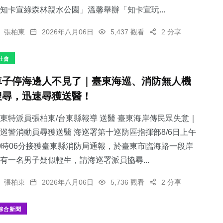
知卡宣綠森林親水公園」溫馨舉辦「知卡宣玩...
張柏東
2026年八月06日
5,437 觀看
2 分享
社會
車子停海邊人不見了｜臺東海巡、消防無人機
搜尋，迅速尋獲送醫！
東特派員張柏東/台東縣報導 送醫 臺東海岸傳民眾失意｜
巡警消動員尋獲送醫 海巡署第十巡防區指揮部8/6日上午
9時06分接獲臺東縣消防局通報，於臺東市臨海路一段岸
有一名男子疑似輕生，請海巡署派員協尋...
張柏東
2026年八月06日
5,736 觀看
2 分享
綜合新聞