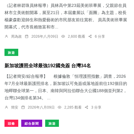
（記者林碧珠員林報導）員林高中第23屆美術班畢展，父親節在員
林市立美術館開幕，展至21日，本屆畫展以「面團」為主題，校長
楊豪森歡迎師生和熱愛藝術的市民朋友前往賞析。 員高美術班畢展
開幕式，代市長賴致富和市...
周為政
2026年八月09日
2,600 觀看
6 分享
旅遊
新加坡護照全球最強192國免簽 台灣34名
【記者簡安/綜合報導】 根據倫敦「恒理護照指數」調查，2026
年7月全球最新護照排名，新加坡以可免簽或落地簽前往192個目的
地蟬聯全球第一，日本、南韓與阿拉伯聯合大公國188個並列第2，
台灣134個排名第34。 ...
簡安
2026年八月09日
2,285 觀看
3 分享
頭條
綜合新聞
旅遊