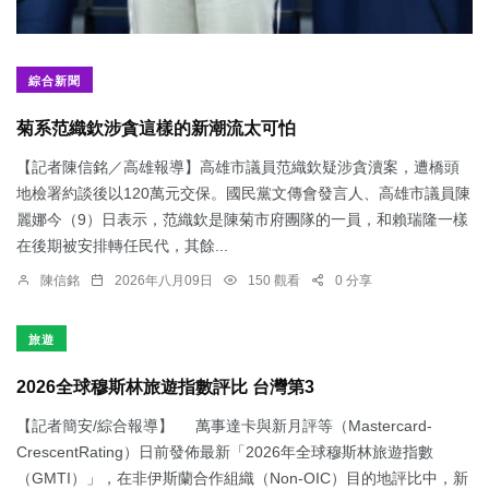
綜合新聞
菊系范織欽涉貪這樣的新潮流太可怕
【記者陳信銘／高雄報導】高雄市議員范織欽疑涉貪瀆案，遭橋頭
地檢署約談後以120萬元交保。國民黨文傳會發言人、高雄市議員陳
麗娜今（9）日表示，范織欽是陳菊市府團隊的一員，和賴瑞隆一樣
在後期被安排轉任民代，其餘...
陳信銘
2026年八月09日
150 觀看
0 分享
旅遊
2026全球穆斯林旅遊指數評比 台灣第3
【記者簡安/綜合報導】 萬事達卡與新月評等（Mastercard-
CrescentRating）日前發佈最新「2026年全球穆斯林旅遊指數
（GMTI）」，在非伊斯蘭合作組織（Non-OIC）目的地評比中，新