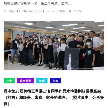
加坡拔得頭籌獲第一名、第二名香港、臺灣...
簡安
2026年八月09日
2,195 觀看
3 分享
社會
綜合新聞
健康
文教
員中第23屆美術班畢展17名同學作品水準受到校長楊豪森
（前右）和師長、來賓、家長的讚許。（照片員中、公所提
供）