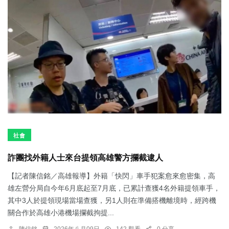
社會
詐團找外籍人士來台提領高雄警方攔截逮人
【記者陳信銘／高雄報導】外籍「快閃」車手犯案愈來愈密集，高
雄左營分局自今年6月底起至7月底，已累計查獲4名外籍提領車手，
其中3人於提領現場當場查獲，另1人則在準備搭機離境時，經跨機
關合作於高雄小港機場攔截拘提...
陳信銘
2026年八月09日
142 觀看
0 分享