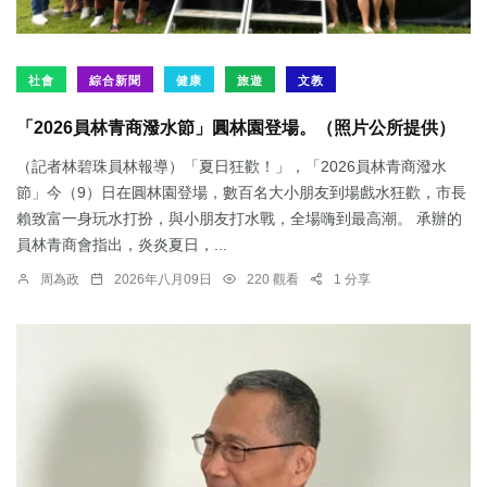
社會
綜合新聞
健康
旅遊
文教
「2026員林青商潑水節」圓林園登場。（照片公所提供）
（記者林碧珠員林報導）「夏日狂歡！」，「2026員林青商潑水
節」今（9）日在圓林園登場，數百名大小朋友到場戲水狂歡，市長
賴致富一身玩水打扮，與小朋友打水戰，全場嗨到最高潮。 承辦的
員林青商會指出，炎炎夏日，...
周為政
2026年八月09日
220 觀看
1 分享