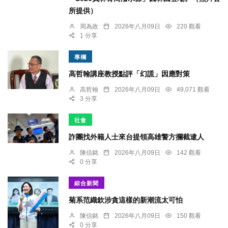
所提供）
周為政
2026年八月09日
220 觀看
1 分享
專欄
高哲翰講座教授點評「幻謊」因應對策
高哲翰
2026年八月09日
49,071 觀看
3 分享
社會
詐團找外籍人士來台提領高雄警方攔截逮人
陳信銘
2026年八月09日
142 觀看
0 分享
綜合新聞
菊系范織欽涉貪這樣的新潮流太可怕
陳信銘
2026年八月09日
150 觀看
0 分享