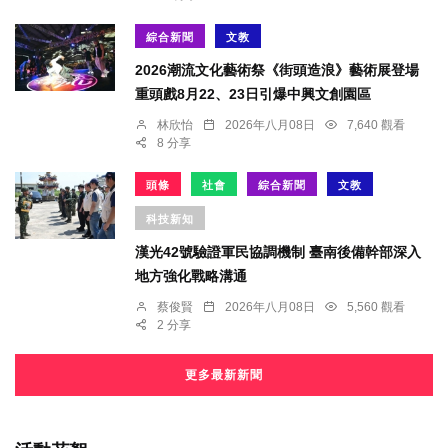
綜合新聞
文教
2026潮流文化藝術祭《街頭造浪》藝術展登場
重頭戲8月22、23日引爆中興文創園區
林欣怡
2026年八月08日
7,640 觀看
8 分享
頭條
社會
綜合新聞
文教
科技新知
漢光42號驗證軍民協調機制 臺南後備幹部深入
地方強化戰略溝通
蔡俊賢
2026年八月08日
5,560 觀看
2 分享
更多最新新聞