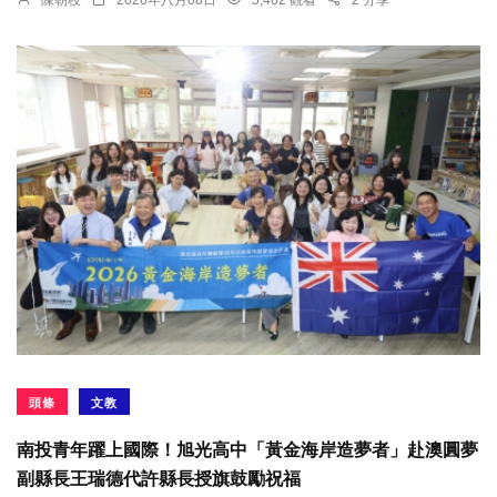
頭條
文教
南投青年躍上國際！旭光高中「黃金海岸造夢者」赴澳圓夢
副縣長王瑞德代許縣長授旗鼓勵祝福