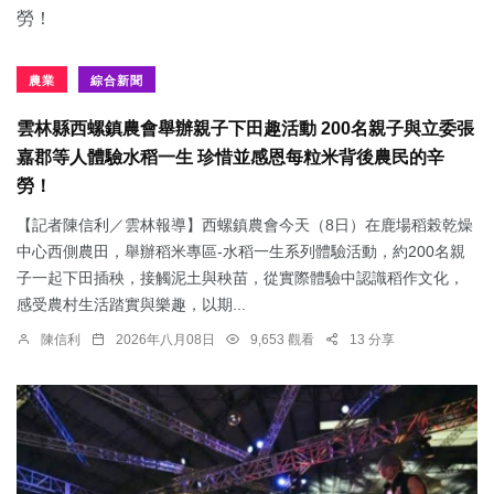
農業
綜合新聞
雲林縣西螺鎮農會舉辦親子下田趣活動 200名親子與立委張
嘉郡等人體驗水稻一生 珍惜並感恩每粒米背後農民的辛
勞！
【記者陳信利／雲林報導】西螺鎮農會今天（8日）在鹿場稻榖乾燥
中心西側農田，舉辦稻米專區-水稻一生系列體驗活動，約200名親
子一起下田插秧，接觸泥土與秧苗，從實際體驗中認識稻作文化，
感受農村生活踏實與樂趣，以期...
陳信利
2026年八月08日
9,653 觀看
13 分享