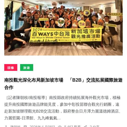
頭條
旅遊
南投觀光深化布局新加坡市場 「B2B」交流拓展國際旅遊
合作
［記者陳朝枝/南投報導］南投縣政府持續拓展海外觀光市場，積極
提升南投國際旅遊品牌能見度，參加中彰投苗聯合觀光行銷團，遠
赴新加坡辦理觀光B2B交流活動，縣府整合日月潭力麗溫德姆酒店、
力麗哲園-日潭館、九九峰氦氣...
陳朝枝
2026年八月08日
5,462 觀看
2 分享