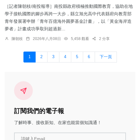
［記者陳朝枝/南投報導］南投縣政府積極推動國際教育，協助在地
學子接軌國際的腳步再跨一大步，縣立旭光高中代表縣府向教育部
青年發展署申辦「青年百億海外圓夢基金計畫」，以「黃金海岸造
夢者」計畫成功爭取到超過新...
陳朝枝
2026年八月08日
5,458 觀看
2 分享
1
2
3
4
5
6
下一頁
訂閱我們的電子報
了解時事、接收新知、在家也能當個知識通！
請鍵入Email