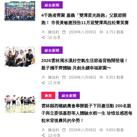
綜合新聞
4千跑者齊聚 嘉義「雙潭星光路跑」父親節開
跑！ 市長黃敏惠預告11月迎雙潭馬拉松菁英賽
陳信利
2026年八月09日
4,751 觀看
10 分享
綜合新聞
2026雲林濁水溪好空氣生活節崙背熱鬧登場！
親子攜手齊體驗 共創永續幸福家園〜
陳信利
2026年八月08日
9,551 觀看
12 分享
農業
綜合新聞
雲林縣西螺鎮農會舉辦親子下田趣活動 200名親
子與立委張嘉郡等人體驗水稻一生 珍惜並感恩每
粒米背後農民的辛勞！
陳信利
2026年八月08日
9,653 觀看
13 分享