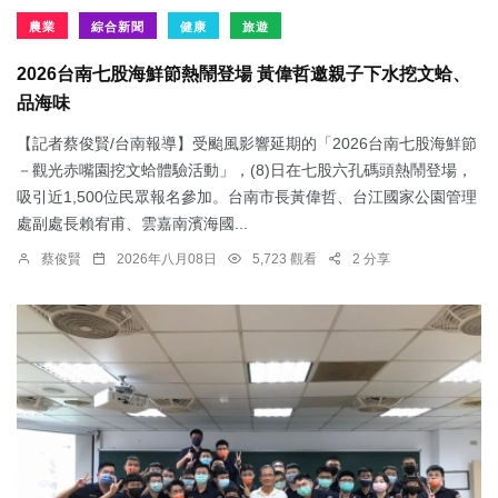
農業
綜合新聞
健康
旅遊
2026台南七股海鮮節熱鬧登場 黃偉哲邀親子下水挖文蛤、
品海味
【記者蔡俊賢/台南報導】受颱風影響延期的「2026台南七股海鮮節
－觀光赤嘴園挖文蛤體驗活動」，(8)日在七股六孔碼頭熱鬧登場，
吸引近1,500位民眾報名參加。台南市長黃偉哲、台江國家公園管理
處副處長賴宥甫、雲嘉南濱海國...
蔡俊賢
2026年八月08日
5,723 觀看
2 分享