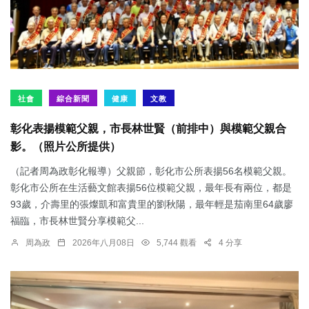
社會
綜合新聞
健康
文教
彰化表揚模範父親，市長林世賢（前排中）與模範父親合
影。（照片公所提供）
（記者周為政彰化報導）父親節，彰化市公所表揚56名模範父親。
彰化市公所在生活藝文館表揚56位模範父親，最年長有兩位，都是
93歲，介壽里的張燦凱和富貴里的劉秋陽，最年輕是茄南里64歲廖
福臨，市長林世賢分享模範父...
周為政
2026年八月08日
5,744 觀看
4 分享