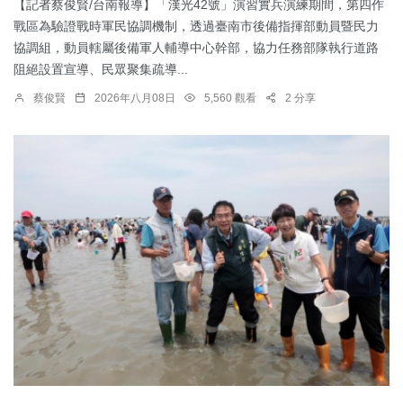
【記者蔡俊賢/台南報導】「漢光42號」演習實兵演練期間，第四作
戰區為驗證戰時軍民協調機制，透過臺南市後備指揮部動員暨民力
協調組，動員轄屬後備軍人輔導中心幹部，協力任務部隊執行道路
阻絕設置宣導、民眾聚集疏導...
蔡俊賢
2026年八月08日
5,560 觀看
2 分享