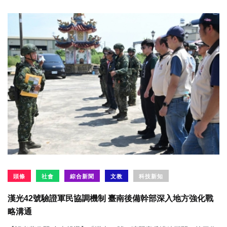
頭條
社會
綜合新聞
文教
科技新知
漢光42號驗證軍民協調機制 臺南後備幹部深入地方強化戰
略溝通