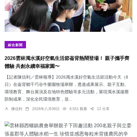
綜合新聞
2026雲林濁水溪好空氣生活節崙背熱鬧登場！ 親子攜手齊
體驗 共創永續幸福家園〜
【記者陳信利／雲林報導】2026濁水溪好空氣生活節活動今天（8
日）在崙背鄉千巧谷牛樂園牧場舉辦，透過成果展示、親子互動、
環境教育、舞台展演及在地特色體驗等多元活動，展現濁水溪揚塵
防制成果，深化全民環境教育，並...
陳信利
2026年八月08日
9,551 觀看
12 分享