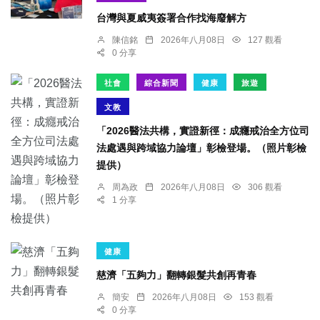
台灣與夏威夷簽署合作找海廢解方
陳信銘
2026年八月08日
127 觀看
0 分享
社會
綜合新聞
健康
旅遊
文教
「2026醫法共構，實證新徑：成癮戒治全方位司
法處遇與跨域協力論壇」彰檢登場。（照片彰檢
提供）
周為政
2026年八月08日
306 觀看
1 分享
健康
慈濟「五夠力」翻轉銀髮共創再青春
簡安
2026年八月08日
153 觀看
0 分享