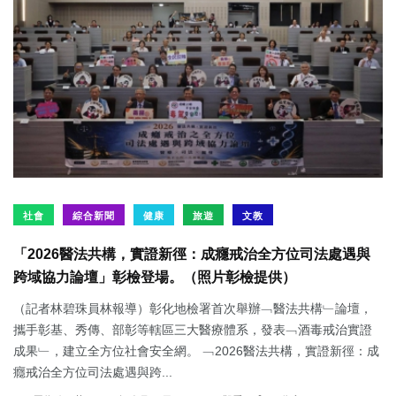
社會
綜合新聞
健康
旅遊
文教
「2026醫法共構，實證新徑：成癮戒治全方位司法處遇與
跨域協力論壇」彰檢登場。（照片彰檢提供）
（記者林碧珠員林報導）彰化地檢署首次舉辦﹁醫法共構﹂論壇，
攜手彰基、秀傳、部彰等轄區三大醫療體系，發表﹁酒毒戒治實證
成果﹂，建立全方位社會安全網。 ﹁2026醫法共構，實證新徑：成
癮戒治全方位司法處遇與跨...