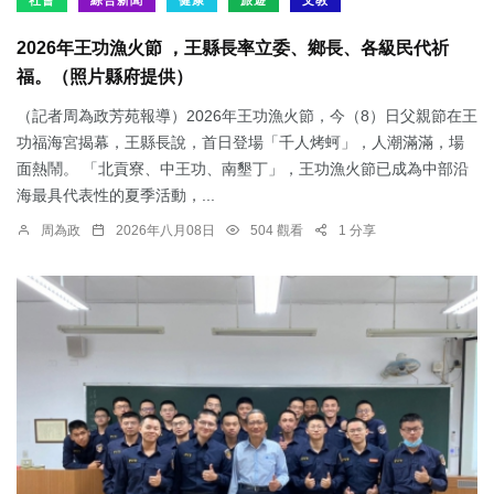
社會
綜合新聞
健康
旅遊
文教
2026年王功漁火節 ，王縣長率立委、鄉長、各級民代祈
福。（照片縣府提供）
（記者周為政芳苑報導）2026年王功漁火節，今（8）日父親節在王
功福海宮揭幕，王縣長說，首日登場「千人烤蚵」，人潮滿滿，場
面熱鬧。 「北貢寮、中王功、南墾丁」，王功漁火節已成為中部沿
海最具代表性的夏季活動，...
周為政
2026年八月08日
504 觀看
1 分享