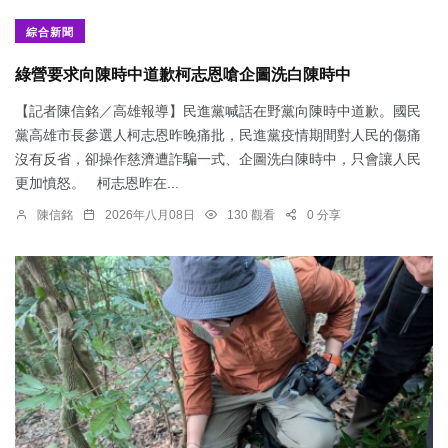
綜合新聞
綠營要求向陳時中道歉柯志恩嗆企圖洗白陳時中
【記者陳信銘／高雄報導】民進黨喊話在野黨向陳時中道歉。國民
黨高雄市長參選人柯志恩昨晚痛批，民進黨疫情期間對人民的傷痛
沒有反省，卻操作慈濟遭詐騙一式、企圖洗白陳時中，只會讓人民
更加憤怒。 柯志恩昨在...
陳信銘
2026年八月08日
130 觀看
0 分享