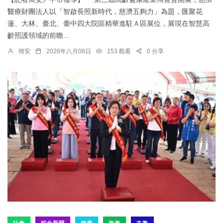
醫療財團法人以「智啟長照新時代，慈濟五夠力」為題，匯聚花
蓮、大林、臺北、臺中四大院區精華進駐Ａ區展位，展現在智慧高
齡照護領域的前瞻...
簡安
2026年八月08日
153 觀看
0 分享