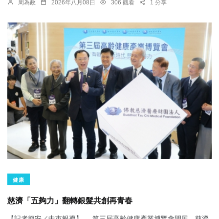
周為政
2026年八月08日
306 觀看
1 分享
健康
慈濟「五夠力」翻轉銀髮共創再青春
【記者簡安／中市報導】 第三屆高齡健康產業博覽會開展，慈濟