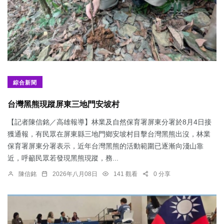
綜合新聞
台灣黑熊現蹤屏東三地門安坡村
【記者陳信銘／高雄報導】林業及自然保育署屏東分署於8月4日接
獲通報，有民眾在屏東縣三地門鄉安坡村目擊台灣黑熊出沒，林業
保育署屏東分署表示，近年台灣黑熊的活動範圍已逐漸向淺山靠
近，呼籲民眾若發現黑熊現蹤，務...
陳信銘
2026年八月08日
141 觀看
0 分享