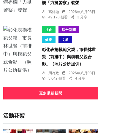
欄「力挺警察」發聲
高哲翰
2026年八月08日
49,178 觀看
3 分享
社會
綜合新聞
健康
文教
彰化表揚模範父親，市長林世
賢（前排中）與模範父親合
影。（照片公所提供）
周為政
2026年八月08日
5,642 觀看
4 分享
更多最新新聞
活動花絮