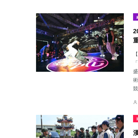
【
「
盛
術
競