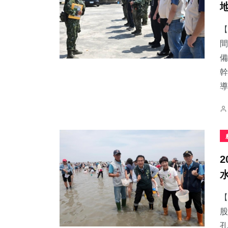
【
間
備
0
+
9
+
45
+
幹
大陸
科技新知
旅遊
導.
78
+
239
+
32
+
文教
綜合新聞
專欄
【
股
孔