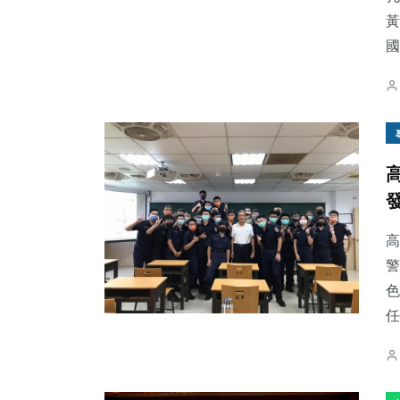
黃
國.
高
警
色
任