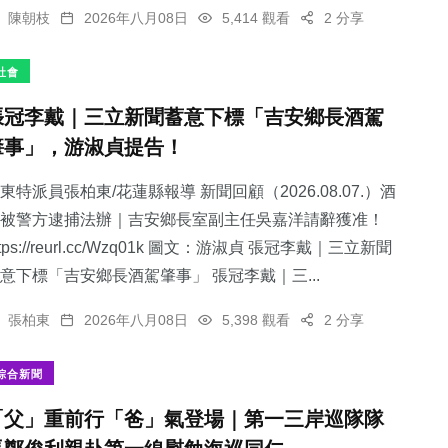
陳朝枝
2026年八月08日
5,414 觀看
2 分享
社會
張冠李戴｜三立新聞蓄意下標「吉安鄉長酒駕
肇事」，游淑貞提告！
東特派員張柏東/花蓮縣報導 新聞回顧（2026.08.07.）酒
被警方逮捕法辦｜吉安鄉長室副主任吳嘉洋請辭獲准！
ttps://reurl.cc/Wzq01k 圖文：游淑貞 張冠李戴｜三立新聞
意下標「吉安鄉長酒駕肇事」 張冠李戴｜三...
張柏東
2026年八月08日
5,398 觀看
2 分享
綜合新聞
「父」重前行「爸」氣登場｜第一三岸巡隊隊