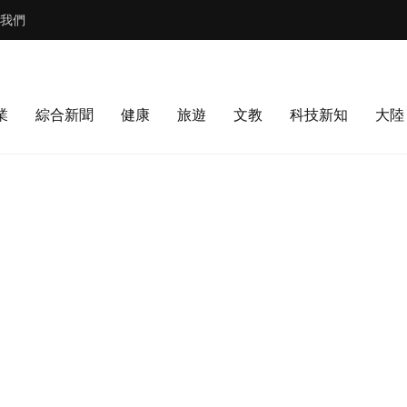
我們
業
綜合新聞
健康
旅遊
文教
科技新知
大陸