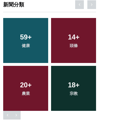
新聞分類
59
0
+
+
14
9
+
+
45
+
健康
大陸
科技新知
頭條
旅遊
20
65
+
+
199
18
+
+
32
+
農業
文教
綜合新聞
宗教
專欄