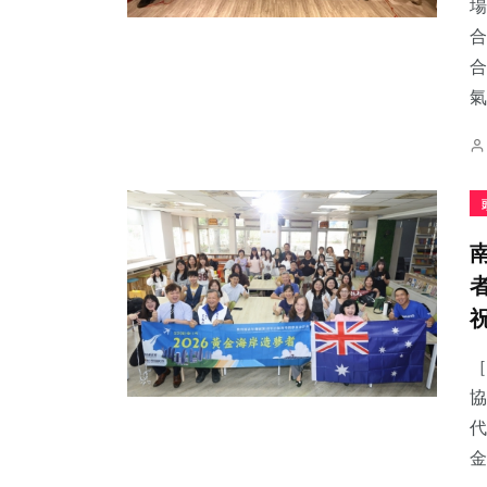
場
合
合
氣.
［
協
代
金