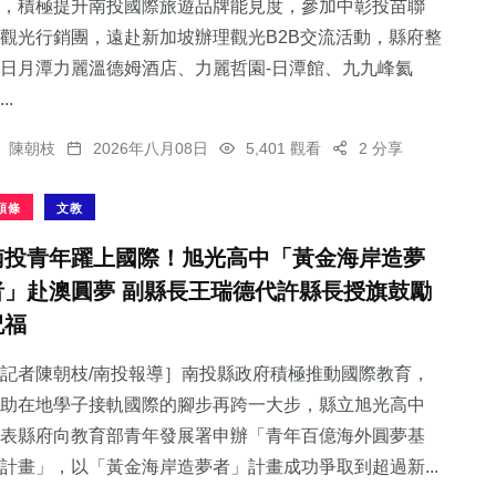
，積極提升南投國際旅遊品牌能見度，參加中彰投苗聯
觀光行銷團，遠赴新加坡辦理觀光B2B交流活動，縣府整
日月潭力麗溫德姆酒店、力麗哲園-日潭館、九九峰氦
..
陳朝枝
2026年八月08日
5,401 觀看
2 分享
頭條
文教
南投青年躍上國際！旭光高中「黃金海岸造夢
者」赴澳圓夢 副縣長王瑞德代許縣長授旗鼓勵
祝福
記者陳朝枝/南投報導］南投縣政府積極推動國際教育，
助在地學子接軌國際的腳步再跨一大步，縣立旭光高中
表縣府向教育部青年發展署申辦「青年百億海外圓夢基
計畫」，以「黃金海岸造夢者」計畫成功爭取到超過新...