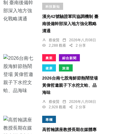
科技新知
漢光42號驗證軍民協調機制 臺
南後備幹部深入地方強化戰略
溝通
蔡俊賢
2026年八月08日
2,288 觀看
2 分享
農業
綜合新聞
健康
旅遊
2026台南七股海鮮節熱鬧登場
黃偉哲邀親子下水挖文蛤、品
海味
蔡俊賢
2026年八月08日
2,928 觀看
2 分享
專欄
高哲翰講座教授長期在媒體專