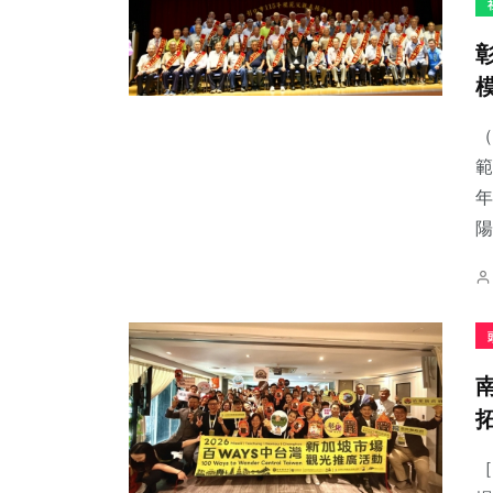
（
範
年
陽
［