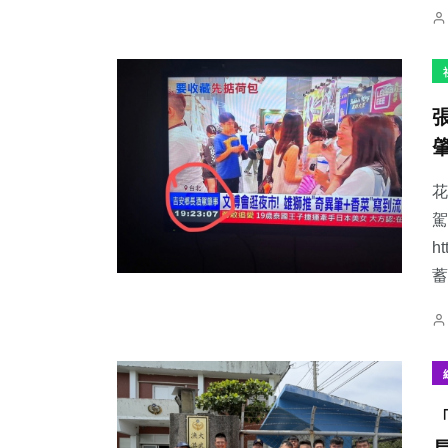
花
駕
h
蓄