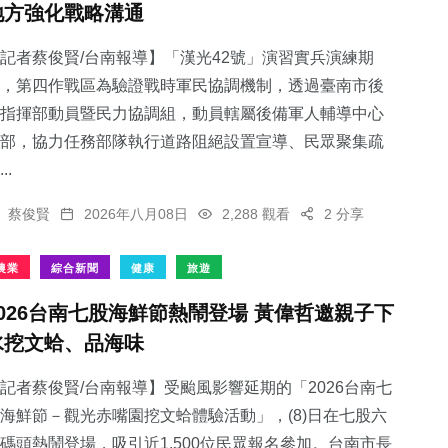
地方強化戰略溝通
記者蔡俊賢/台南報導】「漢光42號」演習實兵演練期
，第四作戰區為驗證戰時軍民協調機制，透過臺南市後
指揮部動員暨民力協調組，動員轄屬後備軍人輔導中心
111
+
部，協力任務部隊執行道路阻絕設置宣導、民眾聚集疏
社會
..
蔡俊賢
2026年八月08日
2,288 觀看
2 分享
農業
綜合新聞
健康
旅遊
2026台南七股海鮮節熱鬧登場 黃偉哲邀親子下
水挖文蛤、品海味
記者蔡俊賢/台南報導】受颱風影響延期的「2026台南七
海鮮節－觀光赤嘴園挖文蛤體驗活動」，(8)日在七股六
碼頭熱鬧登場，吸引近1,500位民眾報名參加。台南市長