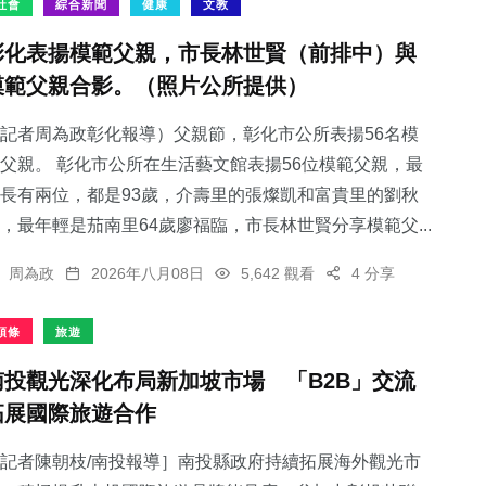
社會
綜合新聞
健康
文教
彰化表揚模範父親，市長林世賢（前排中）與
模範父親合影。（照片公所提供）
記者周為政彰化報導）父親節，彰化市公所表揚56名模
父親。 彰化市公所在生活藝文館表揚56位模範父親，最
長有兩位，都是93歲，介壽里的張燦凱和富貴里的劉秋
，最年輕是茄南里64歲廖福臨，市長林世賢分享模範父...
周為政
2026年八月08日
5,642 觀看
4 分享
頭條
旅遊
南投觀光深化布局新加坡市場 「B2B」交流
拓展國際旅遊合作
記者陳朝枝/南投報導］南投縣政府持續拓展海外觀光市