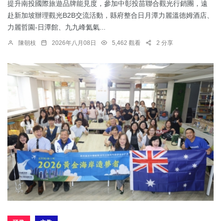
提升南投國際旅遊品牌能見度，參加中彰投苗聯合觀光行銷團，遠
赴新加坡辦理觀光B2B交流活動，縣府整合日月潭力麗溫德姆酒店、
力麗哲園-日潭館、九九峰氦氣...
陳朝枝
2026年八月08日
5,462 觀看
2 分享