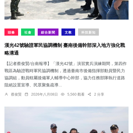
頭條
社會
綜合新聞
文教
科技新知
漢光42號驗證軍民協調機制 臺南後備幹部深入地方強化戰
略溝通
【記者蔡俊賢/台南報導】「漢光42號」演習實兵演練期間，第四作
戰區為驗證戰時軍民協調機制，透過臺南市後備指揮部動員暨民力
協調組，動員轄屬後備軍人輔導中心幹部，協力任務部隊執行道路
阻絕設置宣導、民眾聚集疏導...
蔡俊賢
2026年八月08日
5,560 觀看
2 分享