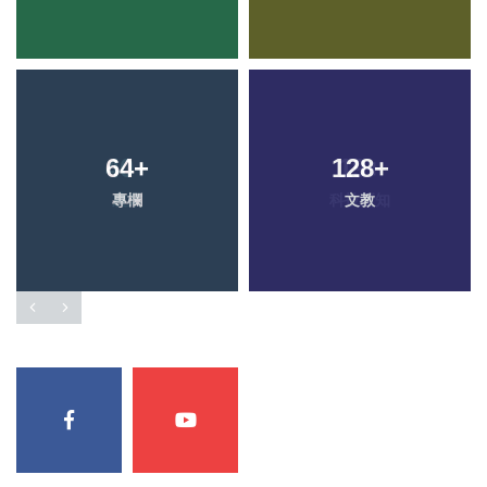
64
+
128
+
專欄
文教