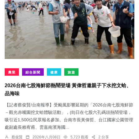
農業
綜合新聞
健康
旅遊
2026台南七股海鮮節熱鬧登場 黃偉哲邀親子下水挖文蛤、
品海味
【記者蔡俊賢/台南報導】受颱風影響延期的「2026台南七股海鮮節
－觀光赤嘴園挖文蛤體驗活動」，(8)日在七股六孔碼頭熱鬧登場，
吸引近1,500位民眾報名參加。台南市長黃偉哲、台江國家公園管理
處副處長賴宥甫、雲嘉南濱海國...
蔡俊賢
2026年八月08日
5,723 觀看
2 分享