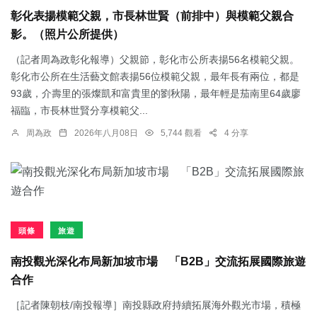
彰化表揚模範父親，市長林世賢（前排中）與模範父親合
影。（照片公所提供）
（記者周為政彰化報導）父親節，彰化市公所表揚56名模範父親。
彰化市公所在生活藝文館表揚56位模範父親，最年長有兩位，都是
93歲，介壽里的張燦凱和富貴里的劉秋陽，最年輕是茄南里64歲廖
福臨，市長林世賢分享模範父...
周為政
2026年八月08日
5,744 觀看
4 分享
頭條
旅遊
南投觀光深化布局新加坡市場 「B2B」交流拓展國際旅遊
合作
［記者陳朝枝/南投報導］南投縣政府持續拓展海外觀光市場，積極