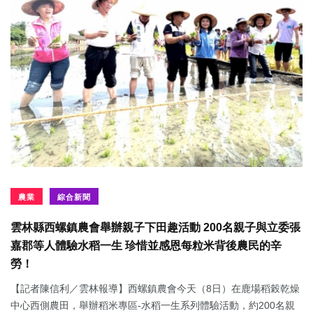
農業
綜合新聞
雲林縣西螺鎮農會舉辦親子下田趣活動 200名親子與立委張
嘉郡等人體驗水稻一生 珍惜並感恩每粒米背後農民的辛
勞！
【記者陳信利／雲林報導】西螺鎮農會今天（8日）在鹿場稻榖乾燥
中心西側農田，舉辦稻米專區-水稻一生系列體驗活動，約200名親