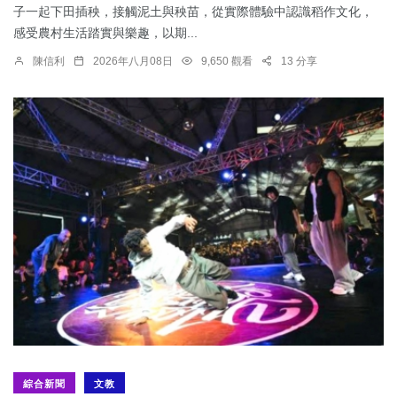
子一起下田插秧，接觸泥土與秧苗，從實際體驗中認識稻作文化，
感受農村生活踏實與樂趣，以期...
陳信利
2026年八月08日
9,650 觀看
13 分享
綜合新聞
文教