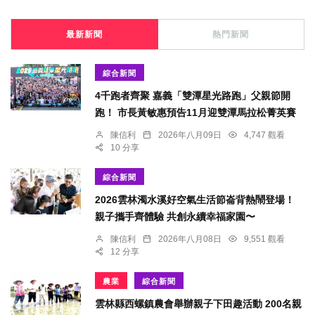
最新新聞
熱門新聞
綜合新聞
4千跑者齊聚 嘉義「雙潭星光路跑」父親節開
跑！ 市長黃敏惠預告11月迎雙潭馬拉松菁英賽
陳信利
2026年八月09日
4,747 觀看
10 分享
綜合新聞
2026雲林濁水溪好空氣生活節崙背熱鬧登場！
親子攜手齊體驗 共創永續幸福家園〜
陳信利
2026年八月08日
9,551 觀看
12 分享
農業
綜合新聞
雲林縣西螺鎮農會舉辦親子下田趣活動 200名親