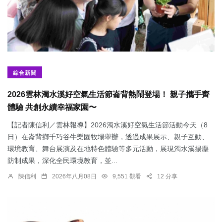
綜合新聞
2026雲林濁水溪好空氣生活節崙背熱鬧登場！ 親子攜手齊
體驗 共創永續幸福家園〜
【記者陳信利／雲林報導】2026濁水溪好空氣生活節活動今天（8
日）在崙背鄉千巧谷牛樂園牧場舉辦，透過成果展示、親子互動、
環境教育、舞台展演及在地特色體驗等多元活動，展現濁水溪揚塵
防制成果，深化全民環境教育，並...
陳信利
2026年八月08日
9,551 觀看
12 分享