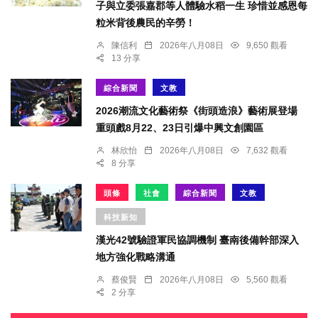
子與立委張嘉郡等人體驗水稻一生 珍惜並感恩每
粒米背後農民的辛勞！
陳信利
2026年八月08日
9,650 觀看
13 分享
綜合新聞
文教
2026潮流文化藝術祭《街頭造浪》藝術展登場
重頭戲8月22、23日引爆中興文創園區
林欣怡
2026年八月08日
7,632 觀看
8 分享
頭條
社會
綜合新聞
文教
科技新知
漢光42號驗證軍民協調機制 臺南後備幹部深入
地方強化戰略溝通
蔡俊賢
2026年八月08日
5,560 觀看
2 分享