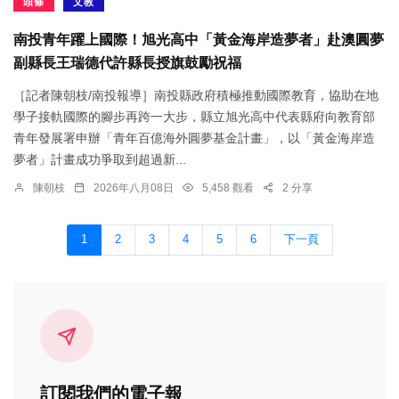
頭條
文教
南投青年躍上國際！旭光高中「黃金海岸造夢者」赴澳圓夢
副縣長王瑞德代許縣長授旗鼓勵祝福
［記者陳朝枝/南投報導］南投縣政府積極推動國際教育，協助在地
學子接軌國際的腳步再跨一大步，縣立旭光高中代表縣府向教育部
青年發展署申辦「青年百億海外圓夢基金計畫」，以「黃金海岸造
夢者」計畫成功爭取到超過新...
陳朝枝
2026年八月08日
5,458 觀看
2 分享
1
2
3
4
5
6
下一頁
訂閱我們的電子報